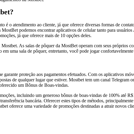
tbet?
o é o atendimento ao cliente, já que oferece diversas formas de conta
 Na MostBet podemos encontrar aplicativos de celular tanto para usuári
omoções, já que oferece mais de 10 opções deles.
da Mostbet. As salas de pôquer da MostBet operam com seus próprios co
ão em uma sala de pôquer, entretanto, você pode jogar confortavelment
ue garante proteção aos pagamentos efetuados. Com os aplicativos móvei
 apostas de qualquer lugar que estiver. Mostbet tem um canal Telegram on
é oferecido um Bônus de Boas-vindas.
omoções, incluindo um generoso bônus de boas-vindas de 100% até R$
 transferência bancária. Oferecer estes tipos de métodos, principalmen
bet oferece uma variedade de promoções destinadas a atrair novos clie