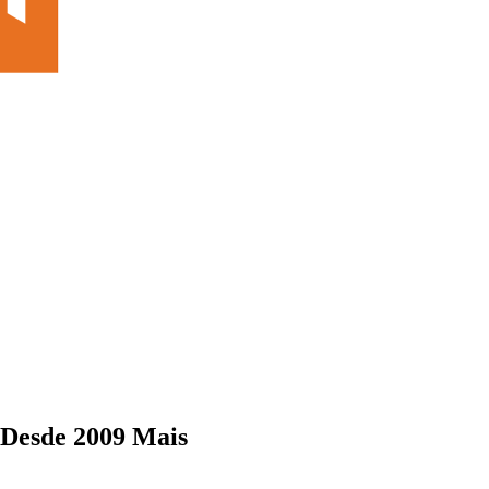
 Desde 2009 Mais