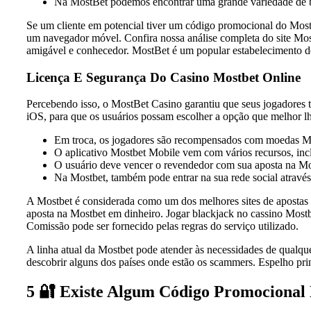
Na MostBet podemos encontrar uma grande variedade de b
Se um cliente em potencial tiver um código promocional do MostB
um navegador móvel. Confira nossa análise completa do site Most
amigável e conhecedor. MostBet é um popular estabelecimento d
Licença E Segurança Do Casino Mostbet Online
Percebendo isso, o MostBet Casino garantiu que seus jogadores 
iOS, para que os usuários possam escolher a opção que melhor lhe
Em troca, os jogadores são recompensados com moedas Mos
O aplicativo Mostbet Mobile vem com vários recursos, incl
O usuário deve vencer o revendedor com sua aposta na Mo
Na Mostbet, também pode entrar na sua rede social através 
A Mostbet é considerada como um dos melhores sites de apostas 
aposta na Mostbet em dinheiro. Jogar blackjack no cassino Mostb
Comissão pode ser fornecido pelas regras do serviço utilizado.
A linha atual da Mostbet pode atender às necessidades de qualquer
descobrir alguns dos países onde estão os scammers. Espelho pr
5 🔐 Existe Algum Código Promocional