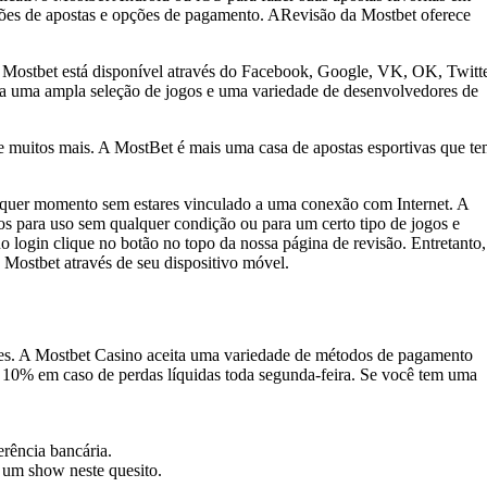
opções de apostas e opções de pagamento. ARevisão da Mostbet oferece
da Mostbet está disponível através do Facebook, Google, VK, OK, Twitte
ra uma ampla seleção de jogos e uma variedade de desenvolvedores de
e e muitos mais. A MostBet é mais uma casa de apostas esportivas que t
alquer momento sem estares vinculado a uma conexão com Internet. A
os para uso sem qualquer condição ou para um certo tipo de jogos e
no login clique no botão no topo da nossa página de revisão. Entretanto,
 Mostbet através de seu dispositivo móvel.
dores. A Mostbet Casino aceita uma variedade de métodos de pagamento
de 10% em caso de perdas líquidas toda segunda-feira. Se você tem uma
rência bancária.
 um show neste quesito.