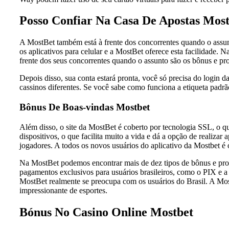
Posso Confiar Na Casa De Apostas Mos
A MostBet também está à frente dos concorrentes quando o assunt
os aplicativos para celular e a MostBet oferece esta facilidade.
frente dos seus concorrentes quando o assunto são os bônus e pr
Depois disso, sua conta estará pronta, você só precisa do login 
cassinos diferentes. Se você sabe como funciona a etiqueta padr
Bônus De Boas-vindas Mostbet
Além disso, o site da MostBet é coberto por tecnologia SSL, o q
dispositivos, o que facilita muito a vida e dá a opção de realizar
jogadores. A todos os novos usuários do aplicativo da Mostbet 
Na MostBet podemos encontrar mais de dez tipos de bônus e pr
pagamentos exclusivos para usuários brasileiros, como o PIX e a
MostBet realmente se preocupa com os usuários do Brasil. A Most
impressionante de esportes.
Bónus No Casino Online Mostbet