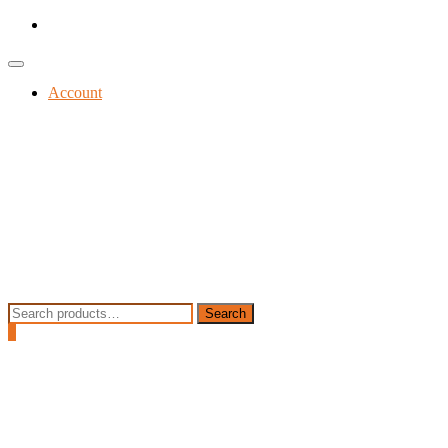
Skip
facebook
to
content
Topbar
Menu
Account
Search
Search
for:
0