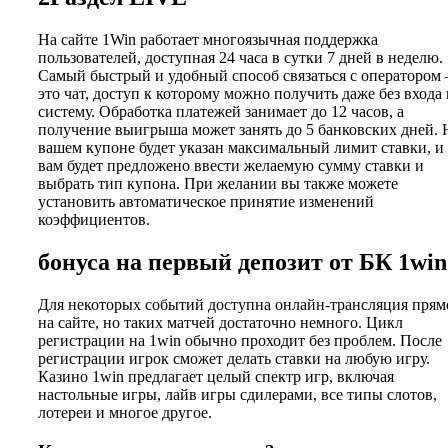
На сайте 1Win работает многоязычная поддержка
пользователей, доступная 24 часа в сутки 7 дней в неделю.
Самый быстрый и удобный способ связаться с оператором
это чат, доступ к которому можно получить даже без входа 
систему. Обработка платежей занимает до 12 часов, а
получение выигрыша может занять до 5 банковских дней. 
вашем купоне будет указан максимальный лимит ставки, и
вам будет предложено ввести желаемую сумму ставки и
выбрать тип купона. При желании вы также можете
установить автоматическое принятие изменений
коэффициентов.
бонуса на первый депозит от БК 1win
Для некоторых событий доступна онлайн-трансляция прям
на сайте, но таких матчей достаточно немного. Цикл
регистрации на 1win обычно проходит без проблем. После
регистрации игрок сможет делать ставки на любую игру.
Казино 1win предлагает целый спектр игр, включая
настольные игры, лайв игры сдилерами, все типы слотов,
лотереи и многое другое.