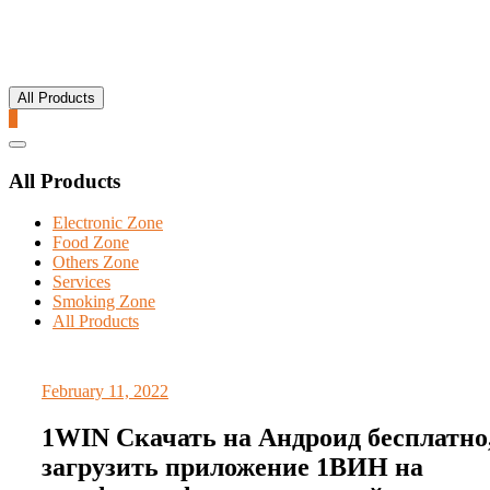
All Products
0
Catalog
Menu
All Products
Electronic Zone
Food Zone
Others Zone
Services
Smoking Zone
All Products
February 11, 2022
1WIN Скачать на Андроид бесплатно
загрузить приложение 1ВИН на