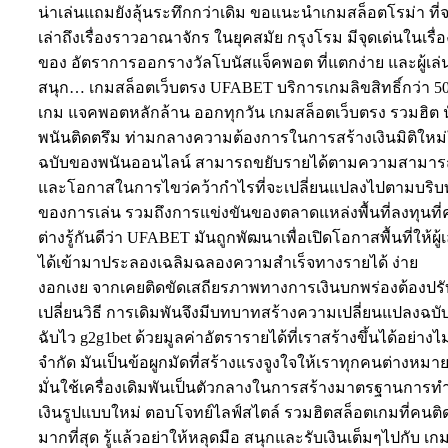
น่าเล่นแถมยังลุ้นระทึกกว่าเดิม ขอแนะนำเกมสล็อตโรม่า ที่
เล่าถึงเรื่องราวอาณาจักร ในยุคสมัย กรุงโรม มีจุดเด่นในเรื่อ
ของ อัตราการออกรางวัลโบนัสแจ็คพอต ที่แตกง่าย และผู้เล่น
สนุก… เกมสล็อตเว็บตรง UFABET บริการเกมลิขสิทธิ์กว่า 5
เกม แจคพอตหลักล้าน ออกทุกวัน เกมสล็อตเว็บตรง รวมฮิต 
พนันติดตรึม ท่ามกลางความต้องการในการสร้างเงินมิติใหม
ฉบับของพนันออนไลน์ สามารถขยับรายได้ตามความสามาร
และโอกาสในการไขว่คว้ากำไรที่จะเปลี่ยนแปลงไปตามบริบ
ของการเล่น รวมถึงการแข่งขันของตลาดแหล่งพื้นที่ลงทุนที่
ต่างรู้กันดีว่า UFABET มันถูกพัฒนาเพื่อเปิดโอกาสพื้นที่ให้ผู้เ
ได้เข้ามาประลองเฉลิมฉลองความสำเร็จทางรายได้ ง่าย
งอกเงย จากเคยติดขัดเสถียรภาพทางการเงินบกพร่องต้องปรั
เปลี่ยนวิธี การเดิมพันจึงมีบทบาทสร้างความเปลี่ยนแปลงฉบั
ฉับไว g2g1bet ด้วยมูลค่าอัตรารายได้ที่เราสร้างขึ้นได้อย่างไม
จำกัด มันเป็นข้อผูกมัดที่สร้างแรงจูงใจให้เราทุกคนต่างหมา
มั่นใช้เครื่องเดิมพันเป็นตัวกลางในการสร้างมาตรฐานการท
เงินรูปแบบใหม่ ตอบโจทย์ไลฟ์สไตล์ รวมฮิตสล็อตเกมที่คนติ
มากที่สุด รู้แล้วอย่าให้หลุดมือ สนุกและรับเงินเต็มๆไปกับ เก