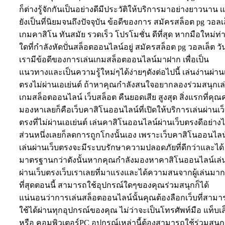
ก็ต่างรู้จักกันเป็นอย่างดีมีประวัติให้บริการมาอย่างยาวนาน เ
ยังเป็นที่นิยมจนถึงปัจจุบัน ข้อดีของการ สมัครสล็อต pg วอลเ
เกมคาสิโน ทันสมัย รวดเร็ว โปรโมชั่น ดีที่สุด หากมือใหม่ท่
ใดที่กำลังหัดปั่นสล็อตออนไลน์อยู่ สมัครสล็อต pg วอลเล็ต วัน
เรามีข้อดีของการเล่นเกมสล็อตออนไลน์มาฝาก เพื่อเป็น
แนวทางและเป็นความรู้ใหม่ๆได้ง่ายๆดังต่อไปนี้ เล่นง่านผ่าน
ตรงไม่ผ่านเอเย่นต์ ถ้าหาคุณกำลังสนใจอยากลองร่วมสนุกเล
เกมสล็อตออนไลน์ เว็บสล็อต คืนยอดเสีย สูงสุด สิ่งแรกที่คุ
มองหาเลยก็คือเว็บคาสิโนออนไลน์ที่เปิดให้บริการเล่นผ่านเว
ตรงที่ไม่ผ่านเอเย่นต์ เล่นคาสิโนออนไลน์ผ่านเว็บตรงดีอย่าง
ส่วนหนึ่งเลยก็ลดการถูกโกงนั้นเอง เพราะเว็บคาสิโนออนไลน
เล่นผ่านเว็บตรงจะมีระบบรักษาความปลอดภัยที่ดีกว่าและได้
มาตรฐานกว่าดังนั้นหากคุณกำลังมองหาคาสิโนออนไลน์เล่
ผ่านเว็บตรงเว็บเราเลยที่มาแรงและได้ความสนจากผู้เล่นมาก
ที่สุดตอนนี้ สามารถใช้อุปกรณ์ใดๆของคุณร่วมสนุกก็ได้
แน่นอนว่าการเล่นสล็อตออนไลน์นั้นคุณต้องลือกเว็บที่สามา
ใช้ได้ผ่านทุกอุปกรณ์ของคุณ ไม่ว่าจะเป็นโทรศัพท์มือ แท็บเล
หรือ คอมพิวเตอร์PC อุปกรณ์เหล่านี้ต้องสามารถใช้ร่วมสนุก