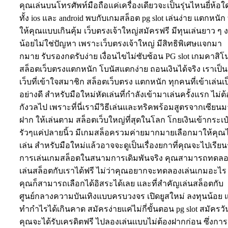
คุณเล่นบนโทรศัพท์มือถือแค่เครื่องเดียวจะเป็นรุ่นไหนยี่ห้อใ
ทั้ง ios และ android พบกับเกมสล็อต pg slot เล่นง่าย แตกหนัก ท
ให้คุณแบบเกินคุ้ม เว็บตรงเจ้าใหญ่สมัครฟรี มีทุนเล่นยาว ๆ 
น้อยไม่ใช่ปัญหา เพราะเว็บตรงเจ้าใหญ่ มีสิทธิพิเศษเเจกมา
กมาย รับรองกดรับง่าย เงื่อนไขไม่ซับซ้อน PG slot เกมคาสิโ
สล็อตเว็บตรงแตกหนัก โบนัสแตกง่าย ถอนเงินได้จริง เราเป็น
เว็บที่เข้าใจสมาชิก สล็อตเว็บตรง แตกหนัก ทุกคนที่เข้าเล่นเ
อย่างดี สำหรับมือใหม่หัดเล่นที่กำลังเข้ามาเล่นครั้งแรก ไม่ต
กังวลไป เพราะที่นี่เรามีวิธีเล่นและทริคพร้อมสูตรจากเซียนม
ฝาก ให้เล่นตาม สล็อตเว็บใหญ่ที่สุดในโลก โกยเงินเข้ากระเป
รัวๆแค่ปลายนิ้ว มีเกมสล็อครวมค่ายมากมายเลือกมาให้คุณไ
เล่น สำหรับมือใหม่แล้วอาจจะดูเป็นเรื่องยกาที่คุณจะไปเรียนร
การเล่นเกมสล็อตในสนามการเดิมพันจริง คุณสามารถทดล
เล่นสล็อตกับเราได้ฟรี ไม่ว่าคุณอยากจะทดลองเล่นเกมอะไร
คุณก็สามารถเลือกได้อิสระได้เลย และที่สำคัญเล่นสล็อตกับ
ศูนย์กลางความบันเทิงแบบครบวงจร เปิดยูสใหม่ ลงทุนน้อย แ
ทำกำไรได้เกินคาด สมัครง่ายแค่ไม่กี่ขั้นตอน pg slot สมัครวัน
คุณจะได้รับเครดิตฟรี ไปลองเล่นเเบบไม่ต้องฝากก่อน ซึ่งการ