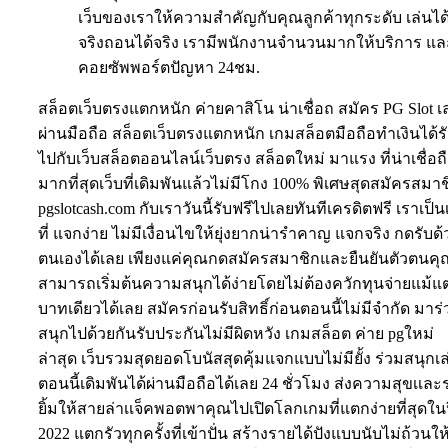
เว็บของเราให้ความสำคัญกับคุณลูกค้าทุกระดับ เล่นได
จริงถอนได้จริง เรามีพนักงานจำนวนมากให้บริการ แล
คอยซัพพอร์ตปัญหา 24ชม.
สล็อตเว็บตรงแตกหนัก ค่ายคาสิโน น่าเชื่อถ สมัคร PG Slot เ
ผ่านมือถือ สล็อตเว็บตรงแตกหนัก เกมสล็อตมือถือทำเงินได้ร
ไปกับเว็บสล็อตออนไลน์เว็บตรง สล็อตใหม่ มาแรง ที่น่าเชื่อถ
มากที่สุดเว็บที่เดิมพันแล้วไม่มีโกง 100% พิเศษสุดสมัครสมาช
pgslotcash.com กับเราวันนี้รับฟรีไปเลยทันทีเครดิตฟรี เราเป็น
ที่ แจกง่าย ไม่มีเงื่อนไขให้ยุ่งยากน่ารำคาญ แจกจริง กดรับด้
ตนเองได้เลย เพียงแค่คุณกดสมัครสมาชิกและยืนยันตัวตนคุ
สามารถเริ่มต้นความสนุกได้ง่ายโดยไม่ต้องควักทุนจ่ายแม้แต
บาทเดียวได้เลย สมัครก่อนรับสิทธิ์ก่อนตอนนี้ไม่มีจำกัด มาร
สนุกไปด้วยกันรับประกันไม่มีผิดหวัง เกมสล็อต ค่าย pgใหม่
ล่าสุด เว็บรวมสุดยอดโบนัสสุดคุ้มแจกแบบไม่มียั้ง ร่วมสนุกเล
ตอนนี้เดิมพันได้ผ่านมือถือได้เลย 24 ชั่วโมง ส่งความสุขเเล
ยิ้มให้สายล่าเเจ็คพอตพาคุณไปเปิดโลกเกมที่แตกง่ายที่สุดใน
2022 แตกรัวทุกครั้งที่เข้าปั่น สร้างรายได้ปังแบบนับไม่ถ้วนให