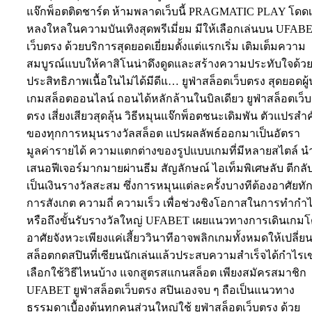
แจ๊กพ็อตติดชาร์ต ห้ามพลาดเว็บนี้ PRAGMATIC PLAY โดดเ
หลงใหลในความบันเทิงสุดพรีเมี่ยม มีให้เลือกเล่นบน UFAB
เว็บตรง ด้วยบริการสุดยอดเยี่ยมตั้งแต่แรกเริ่ม เติมเต็มความ
สมบูรณ์แบบให้คาสิโนน่าดึงดูดและสร้างความประทับใจด้ว
ประสิทธิภาพเนื้อในไม่ได้มีดีแ… ยูฟ่าสล็อตเว็บตรง สุดยอดผู
เกมสล็อตออนไลน์ ถอนได้หลักล้านในบิลเดียว ยูฟ่าสล็อตเว็บ
ตรง เสี่ยงเสียวสุดลุ้น วิธีหมุนแจ๊กพ็อตชนะเดิมพัน ตัวแปรสำ
ของทุกการหมุนรางวัลสล็อต แปรผลลัพธ์ออกมาเป็นอัตรา
มูลค่ารายได้ ความแตกต่างของรูปแบบเกมที่มีหลายสไตล์ น
เสนอฟีเจอร์มากมายผ่านธีม สัญลักษณ์ ไอเท็มพิเศษลับ ตีกลั
เป็นเงินรางวัลสะสม ซึ่งการหมุนแต่ละครั้งบางทีต้องอาศัยทั
การสังเกต ความถี่ ความเร็ว เพื่อช่วงชิงโอกาสในการทำกำ
หรือถึงขั้นรับรางวัลใหญ่ UFABET เผยแนวทางการเดินเกม
อาศัยจังหวะเพียงแค่เสี้ยววินาทีอาจพลิกเกมทั้งหมดให้เปลี่ย
สล็อตกดสปินที่เซียนนักเล่นแล้วประสบความสำเร็จได้กำไรเ
เลือกใช้วิธีไหนบ้าง แจกสูตรสแกนสล็อต เพียงสมัครสมาชิก
UFABET ยูฟ่าสล็อตเว็บตรง สปินเองจบ ๆ ถือเป็นแนวทาง
ธรรมดาเบื้องต้นทุกคนส่วนใหญ่ใช้ ยูฟ่าสล็อตเว็บตรง ด้วย