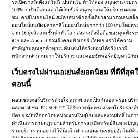
ระเบิดรางวัลตั้งแต่วันนี้ เป็นต้นไป ท้าให้ลอง สนุกผ่าน เว็บตร
100% การันตีเล่นแล้วได้เงินชัวร์ สนุกทุกเกมให้บริการตลอด 
ชม. คาสิโนออนไลน์ สมัครสมาชิกครั้งเดียวสามารถเล่นสล็
ออนไลน์เกมยิงปลาคาสิโนออนไลน์มากกว่า 100 เกมโดยตร
จาก 16 ผู้ผลิตเกมชั้นนำทั่วโลก ส่งตรงถึงมือถือของคุณทั้งร
iOS และ Android รวมถึงคอมพิวเตอร์ เว็บของเราให้ความ
สำคัญกับคุณลูกค้าทุกระดับ เล่นได้จริงถอนได้จริง เรามี
พนักงานจำนวนมากให้บริการ และคอยซัพพอร์ตปัญหา 24ช
เว็บตรงไม่ผ่านเอเย่นต์ยอดนิยม ที่ดีที่สุด
ตอนนี้
คอลเซ็นเตอร์บริการด้วยใจ สุภาพ และเป็นกันเอง พร้อมบริก
ตลอด 24 ชม. PG SOFT™ ได้รับการคุ้มครองโดยใบรับรองสิ
บัตร 9 ฉบับที่ออกโดยหน่วยงานในยุโรปและสงวนสิทธิ์ในกา
ดำเนินการตามกฎหมายสำหรับการละเมิดทรัพย์สินทางปัญ
รวมบริการ ทุกอย่างไว้ที่นี่แล้ว ฝาก-ถอนผ่านระบบอัตโนมัติ เ