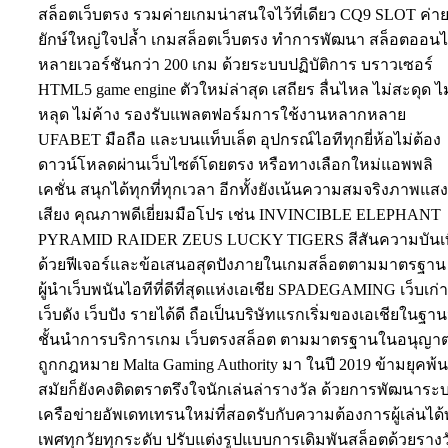
สล็อตเว็บตรง รวมค่ายเกมน่าสนใจไว้ที่เดียว CQ9 SLOT ค่าย
ยักษ์ใหญ่ใจปล้ำ เกมสล็อตเว็บตรง ทำการพัฒนา สล็อตออนไ
หลายเวอร์ชันกว่า 200 เกม ด้วยระบบปฏิบัติการ บราวเซอร์
HTML5 game engine ตัวใหม่ล่าสุด เสถียร ลื่นไหล ไม่สะดุด ไม
หลุด ไม่ค้าง รองรับแพลตฟอร์มการใช้งานหลากหลาย
UFABET มือถือ และบนแท็บเล็ต อุปกรณ์ไอทีทุกยี่ห้อไม่ต้อง
ดาวน์โหลดผ่านเว็บไซต์โดยตรง หรือทางเลือกใหม่แอพพลิ
เคชั่น สนุกได้ทุกที่ทุกเวลา อีกทั้งยังเน้นความสมจริงภาพแสง
เสียง คุณภาพดีเยี่ยมมือโปร เช่น INVINCIBLE ELEPHANT
PYRAMID RAIDER ZEUS LUCKY TIGERS สีสันความบันเท
ด้วยฟีเจอร์และข้อเสนอสุดปังภายในเกมสล็อตตามมาตรฐาน
ผู้นำเว็บพนันไอทีที่ดีที่สุดแห่งเอเชีย SPADEGAMING เว็บเก่า
เว็บดัง เว็บปัง รายได้ดี ถือเป็นบริษัทแรกเริ่มของเอเชียในฐา
ชั้นนำการบริการเกม เว็บตรงสล็อต ตามมาตรฐานในอนุญา
ถูกกฎหมาย Malta Gaming Authority มา ในปี 2019 ข้ามยุคพ้น
สมัยก็ยังคงติดตราตรึงใจนักเล่นล่ารางวัล ด้วยการพัฒนาระ
เครือข่ายอัพเดทเทรนใหม่ที่สอดรับกับความต้องการผู้เล่นได้
เพศทุกวัยทุกระดับ ปรับแต่งรูปแบบการเดิมพันสล็อตด้วยรางว