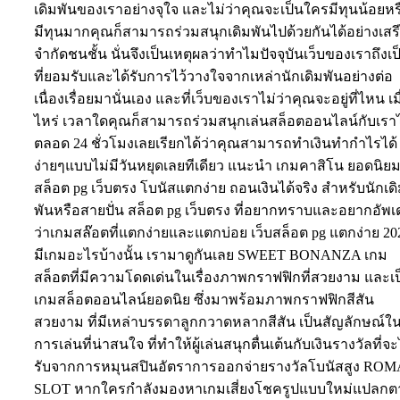
เดิมพันของเราอย่างจุใจ และไม่ว่าคุณจะเป็นใครมีทุนน้อยหร
มีทุนมากคุณก็สามารถร่วมสนุกเดิมพันไปด้วยกันได้อย่างเสรี
จำกัดชนชั้น นั่นจึงเป็นเหตุผลว่าทำไมปัจจุบันเว็บของเราถึงเป
ที่ยอมรับและได้รับการไว้วางใจจากเหล่านักเดิมพันอย่างต่อ
เนื่องเรื่อยมานั่นเอง และที่เว็บของเราไม่ว่าคุณจะอยู่ที่ไหน เมื
ไหร่ เวลาใดคุณก็สามารถร่วมสนุกเล่นสล็อตออนไลน์กับเราไ
ตลอด 24 ชั่วโมงเลยเรียกได้ว่าคุณสามารถทำเงินทำกำไรได้
ง่ายๆแบบไม่มีวันหยุดเลยทีเดียว แนะนำ เกมคาสิโน ยอดนิย
สล็อต pg เว็บตรง โบนัสแตกง่าย ถอนเงินได้จริง สำหรับนักเด
พันหรือสายปั่น สล็อต pg เว็บตรง ที่อยากทราบและอยากอัพ
ว่าเกมสล๊อตที่แตกง่ายและแตกบ่อย เว็บสล็อต pg แตกง่าย 20
มีเกมอะไรบ้างนั้น เรามาดูกันเลย SWEET BONANZA เกม
สล็อตที่มีความโดดเด่นในเรื่องภาพกราฟฟิกที่สวยงาม และเป
เกมสล็อตออนไลน์ยอดนิย ซึ่งมาพร้อมภาพกราฟฟิกสีสัน
สวยงาม ที่มีเหล่าบรรดาลูกกวาดหลากสีสัน เป็นสัญลักษณ์ใ
การเล่นที่น่าสนใจ ที่ทำให้ผู้เล่นสนุกตื่นเต้นกับเงินรางวัลที่จะ
รับจากการหมุนสปินอัตราการออกจ่ายรางวัลโบนัสสูง ROM
SLOT หากใครกำลังมองหาเกมเสี่ยงโชครูปแบบใหม่แปลกต