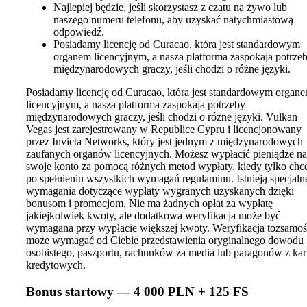
Najlepiej będzie, jeśli skorzystasz z czatu na żywo lub
naszego numeru telefonu, aby uzyskać natychmiastową
odpowiedź.
Posiadamy licencję od Curacao, która jest standardowym
organem licencyjnym, a nasza platforma zaspokaja potrze
międzynarodowych graczy, jeśli chodzi o różne języki.
Posiadamy licencję od Curacao, która jest standardowym organ
licencyjnym, a nasza platforma zaspokaja potrzeby
międzynarodowych graczy, jeśli chodzi o różne języki. Vulkan
Vegas jest zarejestrowany w Republice Cypru i licencjonowany
przez Invicta Networks, który jest jednym z międzynarodowych
zaufanych organów licencyjnych. Możesz wypłacić pieniądze na
swoje konto za pomocą różnych metod wypłaty, kiedy tylko chce
po spełnieniu wszystkich wymagań regulaminu. Istnieją specjaln
wymagania dotyczące wypłaty wygranych uzyskanych dzięki
bonusom i promocjom. Nie ma żadnych opłat za wypłatę
jakiejkolwiek kwoty, ale dodatkowa weryfikacja może być
wymagana przy wypłacie większej kwoty. Weryfikacja tożsamoś
może wymagać od Ciebie przedstawienia oryginalnego dowodu
osobistego, paszportu, rachunków za media lub paragonów z kar
kredytowych.
Bonus startowy — 4 000 PLN + 125 FS