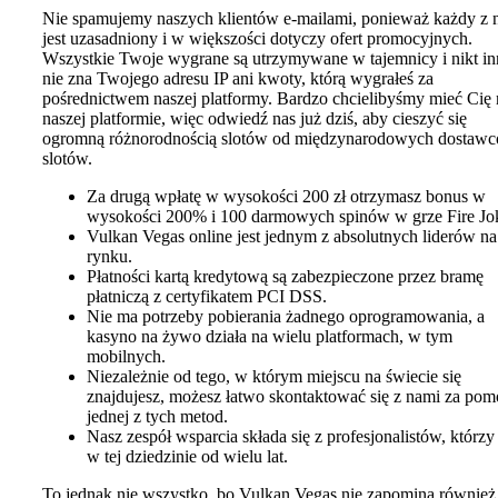
Nie spamujemy naszych klientów e-mailami, ponieważ każdy z 
jest uzasadniony i w większości dotyczy ofert promocyjnych.
Wszystkie Twoje wygrane są utrzymywane w tajemnicy i nikt i
nie zna Twojego adresu IP ani kwoty, którą wygrałeś za
pośrednictwem naszej platformy. Bardzo chcielibyśmy mieć Cię 
naszej platformie, więc odwiedź nas już dziś, aby cieszyć się
ogromną różnorodnością slotów od międzynarodowych dostaw
slotów.
Za drugą wpłatę w wysokości 200 zł otrzymasz bonus w
wysokości 200% i 100 darmowych spinów w grze Fire Jok
Vulkan Vegas online jest jednym z absolutnych liderów na
rynku.
Płatności kartą kredytową są zabezpieczone przez bramę
płatniczą z certyfikatem PCI DSS.
Nie ma potrzeby pobierania żadnego oprogramowania, a
kasyno na żywo działa na wielu platformach, w tym
mobilnych.
Niezależnie od tego, w którym miejscu na świecie się
znajdujesz, możesz łatwo skontaktować się z nami za pom
jednej z tych metod.
Nasz zespół wsparcia składa się z profesjonalistów, którzy
w tej dziedzinie od wielu lat.
To jednak nie wszystko, bo Vulkan Vegas nie zapomina również