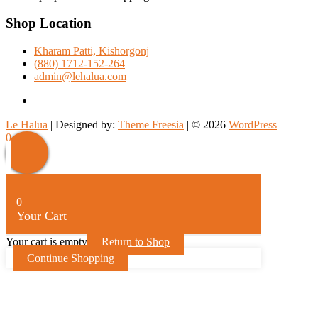
Shop Location
Kharam Patti, Kishorgonj
(880) 1712-152-264
admin@lehalua.com
facebook
Le Halua
| Designed by:
Theme Freesia
| © 2026
WordPress
Scroll
0
Up
0
Your Cart
Your cart is empty
Return to Shop
Continue Shopping