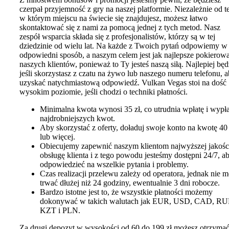
czerpał przyjemność z gry na naszej platformie. Niezależnie od t
w którym miejscu na świecie się znajdujesz, możesz łatwo
skontaktować się z nami za pomocą jednej z tych metod. Nasz
zespół wsparcia składa się z profesjonalistów, którzy są w tej
dziedzinie od wielu lat. Na każde z Twoich pytań odpowiemy w
odpowiedni sposób, a naszym celem jest jak najlepsze pokierow
naszych klientów, ponieważ to Ty jesteś naszą siłą. Najlepiej będ
jeśli skorzystasz z czatu na żywo lub naszego numeru telefonu, 
uzyskać natychmiastową odpowiedź. Vulkan Vegas stoi na dość
wysokim poziomie, jeśli chodzi o techniki płatności.
Minimalna kwota wynosi 35 zł, co utrudnia wpłatę i wypła
najdrobniejszych kwot.
Aby skorzystać z oferty, doładuj swoje konto na kwotę 40 
lub więcej.
Obiecujemy zapewnić naszym klientom najwyższej jakośc
obsługę klienta i z tego powodu jesteśmy dostępni 24/7, a
odpowiedzieć na wszelkie pytania i problemy.
Czas realizacji przelewu zależy od operatora, jednak nie 
trwać dłużej niż 24 godziny, ewentualnie 3 dni robocze.
Bardzo istotne jest to, że wszystkie płatności możemy
dokonywać w takich walutach jak EUR, USD, CAD, RU
KZT i PLN.
Za drugi depozyt w wysokości od 60 do 199 zł możesz otrzyma