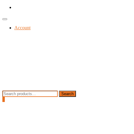
Skip
facebook
to
content
Topbar
Menu
Account
Search
Search
for:
0