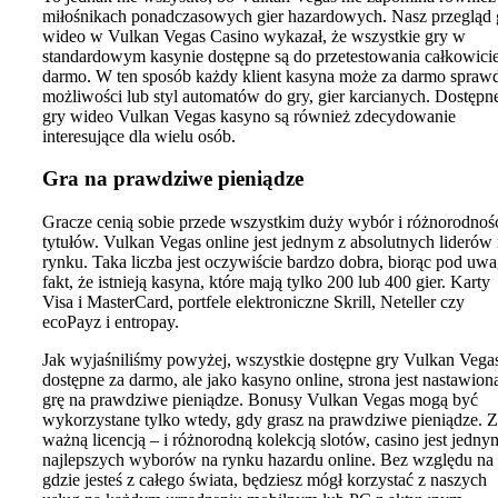
miłośnikach ponadczasowych gier hazardowych. Nasz przegląd 
wideo w Vulkan Vegas Casino wykazał, że wszystkie gry w
standardowym kasynie dostępne są do przetestowania całkowicie
darmo. W ten sposób każdy klient kasyna może za darmo spraw
możliwości lub styl automatów do gry, gier karcianych. Dostępn
gry wideo Vulkan Vegas kasyno są również zdecydowanie
interesujące dla wielu osób.
Gra na prawdziwe pieniądze
Gracze cenią sobie przede wszystkim duży wybór i różnorodnoś
tytułów. Vulkan Vegas online jest jednym z absolutnych liderów
rynku. Taka liczba jest oczywiście bardzo dobra, biorąc pod uw
fakt, że istnieją kasyna, które mają tylko 200 lub 400 gier. Karty
Visa i MasterCard, portfele elektroniczne Skrill, Neteller czy
ecoPayz i entropay.
Jak wyjaśniliśmy powyżej, wszystkie dostępne gry Vulkan Vegas
dostępne za darmo, ale jako kasyno online, strona jest nastawion
grę na prawdziwe pieniądze. Bonusy Vulkan Vegas mogą być
wykorzystane tylko wtedy, gdy grasz na prawdziwe pieniądze. Z
ważną licencją – i różnorodną kolekcją slotów, casino jest jedny
najlepszych wyborów na rynku hazardu online. Bez względu na 
gdzie jesteś z całego świata, będziesz mógł korzystać z naszych