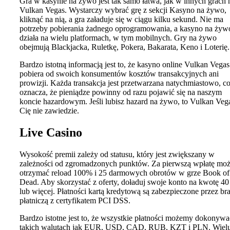
Gra w kasynie na żywo jest tak samo łatwa, jak w innych grach 
Vulkan Vegas. Wystarczy wybrać grę z sekcji Kasyno na żywo,
kliknąć na nią, a gra załaduje się w ciągu kilku sekund. Nie ma
potrzeby pobierania żadnego oprogramowania, a kasyno na żyw
działa na wielu platformach, w tym mobilnych. Gry na żywo
obejmują Blackjacka, Ruletkę, Pokera, Bakarata, Keno i Loterię.
Bardzo istotną informacją jest to, że kasyno online Vulkan Vegas
pobiera od swoich konsumentów kosztów transakcyjnych ani
prowizji. Każda transakcja jest przetwarzana natychmiastowo, c
oznacza, że pieniądze powinny od razu pojawić się na naszym
koncie hazardowym. Jeśli lubisz hazard na żywo, to Vulkan Veg
Cię nie zawiedzie.
Live Casino
Wysokość premii zależy od statusu, który jest zwiększany w
zależności od zgromadzonych punktów. Za pierwszą wpłatę mo
otrzymać reload 100% i 25 darmowych obrotów w grze Book of
Dead. Aby skorzystać z oferty, doładuj swoje konto na kwotę 40 
lub więcej. Płatności kartą kredytową są zabezpieczone przez b
płatniczą z certyfikatem PCI DSS.
Bardzo istotne jest to, że wszystkie płatności możemy dokonyw
takich walutach jak EUR, USD, CAD, RUB, KZT i PLN. Wiel