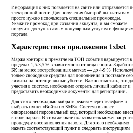
Информация о них появляется на сайте или отправляется п
электронной почте. Для получения быстрой выплаты вам
просто нужно использовать специальные промокоды.
Укажите промокод при создании аккаунта, и вы сможете
получить доступ к самым популярным услугам и функция
портала.
Характеристики приложения 1xbet
Маржа конторы в прематче на ТОП-события варьируется в
пределах 1,5-3,5 % в зависимости от вида спорта. Заработо
БК на менее востребованных матчах — до 4-9 %. Использу
только свободные средства для пополнения и поставьте себ
лимиты на потенциальные убытки. Важно отметить, что д
участия в системе, необходимо открыть личный кабинет и
предоставить необходимые документы для регистрации.
Для этого необходимо выбрать режим «через телефон» и
выбрать пункт «Войти по SMS». Система вышлет
одноразовый персональный код, который необходимо ввес
в поле пароля. В этом же окне пользователь может запусти
процедуру восстановления пароля. Для этого необходимо
нажать соответствующий пункт и следовать инструкциям