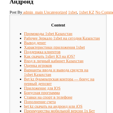
Андроид
Post By
admin_main
Uncategorized
1xbet
,
1xbet KZ
No Comme
Content
Промокоды 1xbet Казахстан
Рабочее Зеркало 1xbet на сегодня Казахстан
Вывод денег
Характеристики приложения 1xbet
Поддержка клиентов
Как скачать 1хБет КЗ на iOS?
Вход в личный кабинет Казахстан
Оценка игроков
Варианты ввода и вывода средств на
1xbet Казахстан
Bet kz букмекерская контора — бонус на
первый депозит
Приложение для IOS
Бонусная программа
Ставки на спорт в телефоне
Пополнение счета
bet kz скачать на андроид или iOS
Преимущества мобильной версии 1х Бет