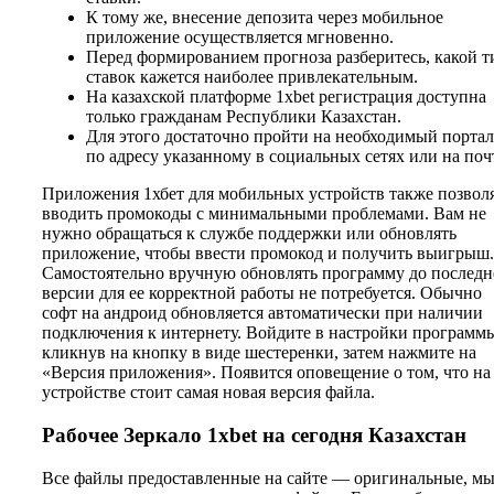
К тому же, внесение депозита через мобильное
приложение осуществляется мгновенно.
Перед формированием прогноза разберитесь, какой т
ставок кажется наиболее привлекательным.
На казахской платформе 1xbet регистрация доступна
только гражданам Республики Казахстан.
Для этого достаточно пройти на необходимый портал
по адресу указанному в социальных сетях или на поч
Приложения 1хбет для мобильных устройств также позвол
вводить промокоды с минимальными проблемами. Вам не
нужно обращаться к службе поддержки или обновлять
приложение, чтобы ввести промокод и получить выигрыш.
Самостоятельно вручную обновлять программу до последн
версии для ее корректной работы не потребуется. Обычно
софт на андроид обновляется автоматически при наличии
подключения к интернету. Войдите в настройки программ
кликнув на кнопку в виде шестеренки, затем нажмите на
«Версия приложения». Появится оповещение о том, что на
устройстве стоит самая новая версия файла.
Рабочее Зеркало 1xbet на сегодня Казахстан
Все файлы предоставленные на сайте — оригинальные, мы