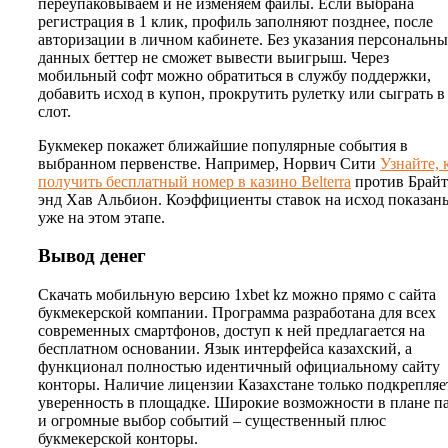
переупаковываем и не изменяем файлы. Если выбрана
регистрация в 1 клик, профиль заполняют позднее, после
авторизации в личном кабинете. Без указания персональн
данных беттер не сможет вывести выигрыш. Через
мобильный софт можно обратиться в службу поддержки,
добавить исход в купон, прокрутить рулетку или сыграть в
слот.
Букмекер покажет ближайшие популярные события в
выбранном первенстве. Например, Норвич Сити
Узнайте, 
получить бесплатный номер в казино Belterra
против Брай
энд Хав Альбион. Коэффициенты ставок на исход показан
уже на этом этапе.
Вывод денег
Скачать мобильную версию 1xbet kz можно прямо с сайта
букмекерской компании. Программа разработана для всех
современных смартфонов, доступ к ней предлагается на
бесплатном основании. Язык интерфейса казахский, а
функционал полностью идентичный официальному сайту
конторы. Наличие лицензии Казахстане только подкрепляе
уверенность в площадке. Широкие возможности в плане п
и огромные выбор событий – существенный плюс
букмекерской конторы.