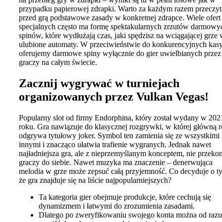
przypadku papierowej zdrapki. Warto za każdym razem przeczyt
przed grą podstawowe zasady w konkretnej zdrapce. Wiele ofert
specjalnych często ma formę spektakularnych zrzutów darmowy
spinów, które wydłużają czas, jaki spędzisz na wciągającej grze
ulubione automaty. W przeciwieństwie do konkurencyjnych kas
oferujemy darmowe spiny wyłącznie do gier uwielbianych przez
graczy na całym świecie.
Zacznij wygrywać w turniejach
organizowanych przez Vulkan Vegas!
Popularny slot od firmy Endorphina, który został wydany w 202
roku. Gra nawiązuje do klasycznej rozgrywki, w której główną r
odgrywa tytułowy joker. Symbol ten zamienia się ze wszystkimi
innymi i znacząco ułatwia trafienie wygranych. Jednak nawet
najładniejsza gra, ale z nieprzemyślanym konceptem, nie przeko
graczy do siebie. Nawet muzyka ma znaczenie – denerwująca
melodia w grze może zepsuć całą przyjemność. Co decyduje o t
że gra znajduje się na liście najpopularniejszych?
Ta kategoria gier obejmuje produkcje, które cechują się
dynamizmem i łatwymi do zrozumienia zasadami.
Dlatego po zweryfikowaniu swojego konta można od razu