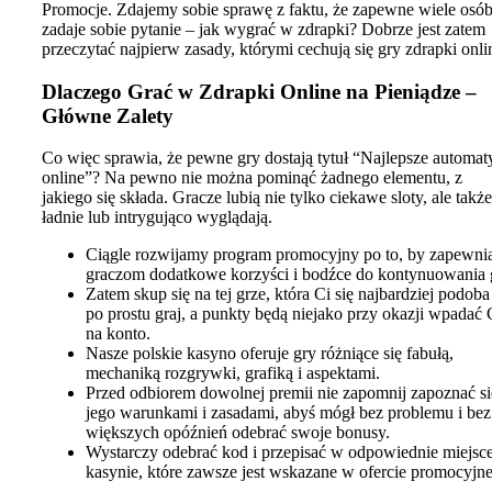
Promocje. Zdajemy sobie sprawę z faktu, że zapewne wiele osó
zadaje sobie pytanie – jak wygrać w zdrapki? Dobrze jest zatem
przeczytać najpierw zasady, którymi cechują się gry zdrapki onli
Dlaczego Grać w Zdrapki Online na Pieniądze –
Główne Zalety
Co więc sprawia, że pewne gry dostają tytuł “Najlepsze automat
online”? Na pewno nie można pominąć żadnego elementu, z
jakiego się składa. Gracze lubią nie tylko ciekawe sloty, ale także
ładnie lub intrygująco wyglądają.
Ciągle rozwijamy program promocyjny po to, by zapewni
graczom dodatkowe korzyści i bodźce do kontynuowania 
Zatem skup się na tej grze, która Ci się najbardziej podoba 
po prostu graj, a punkty będą niejako przy okazji wpadać 
na konto.
Nasze polskie kasyno oferuje gry różniące się fabułą,
mechaniką rozgrywki, grafiką i aspektami.
Przed odbiorem dowolnej premii nie zapomnij zapoznać si
jego warunkami i zasadami, abyś mógł bez problemu i bez
większych opóźnień odebrać swoje bonusy.
Wystarczy odebrać kod i przepisać w odpowiednie miejsc
kasynie, które zawsze jest wskazane w ofercie promocyjne