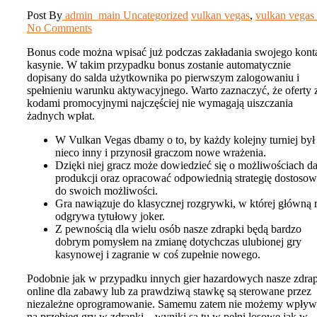
Post By
admin_main
Uncategorized
vulkan vegas
,
vulkan vegas
No Comments
Bonus code można wpisać już podczas zakładania swojego kont
kasynie. W takim przypadku bonus zostanie automatycznie
dopisany do salda użytkownika po pierwszym zalogowaniu i
spełnieniu warunku aktywacyjnego. Warto zaznaczyć, że oferty 
kodami promocyjnymi najczęściej nie wymagają uiszczania
żadnych wpłat.
W Vulkan Vegas dbamy o to, by każdy kolejny turniej był
nieco inny i przynosił graczom nowe wrażenia.
Dzięki niej gracz może dowiedzieć się o możliwościach d
produkcji oraz opracować odpowiednią strategię dostoso
do swoich możliwości.
Gra nawiązuje do klasycznej rozgrywki, w której główną 
odgrywa tytułowy joker.
Z pewnością dla wielu osób nasze zdrapki będą bardzo
dobrym pomysłem na zmianę dotychczas ulubionej gry
kasynowej i zagranie w coś zupełnie nowego.
Podobnie jak w przypadku innych gier hazardowych nasze zdra
online dla zabawy lub za prawdziwą stawkę są sterowane przez
niezależne oprogramowanie. Samemu zatem nie możemy wpływ
na przebieg gry w zdrapki – wyniki są tu w pełni losowe jak w