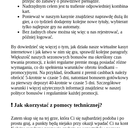
przejść do zabawy o prawdziwe pieniądze.
Nadrzędnym celem jest tu trafienie odpowiedniej kombinac
kart.
Ponieważ w naszym kasynie znajdziesz naprawdę dużą il
gier, a co tydzień dodajemy kolejne nowe tytuły, wybiera
tylko najlepsze gry na automaty.
Bez żadnych obaw można się więc u nas rejestrować, a
później logować.
By dowiedzieć się więcej o tym, jak działa nasze wirtualne kasy
internetowe i jak łatwo w nim się gra, sprawdź kolejne paragrafy
Większość naszych sezonowych bonusów ma określony czas
trwania promocji, z kolei regularne premie mogą posiadać różne
wymagania, co do spełnienia warunków obrotu środkami –
promocyjnymi. Na przykład, środkami z premii cashback należy
obrócić 5-krotnie w czasie 5 dni, natomiast bonusem gotówkow
za pierwszy depozyt 40-krotnie w czasie 5 dni. Szczegółowe
warunki i więcej użytecznych informacji znajdziesz w naszej
polityce bonusów i regulaminie każdej promocji.
❗ Jak skorzystać z pomocy technicznej?
Zatem skup się na tej grze, która Ci się najbardziej podoba i po
prostu graj, a punkty będą niejako przy okazji wpadać Ci na kon