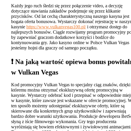
Każdy jego ruch śledzi się przez połączenie video, a decyzję
dotyczące stawiania zakładów podejmuje się przez klikanie
przycisków. Od lat cechą charakterystyczną naszego kasyna jest
bogata oferta bonusowa. Wystarczy dokonać rejestrację w nasz
kasynie
https://www.vulkanvegas100.pl/
i otrzymasz dostęp do
najlepszych bonusów. Ciągle rozwijamy program promocyjny po
by zapewniać graczom dodatkowe korzyści i bodźce do
kontynuowania gry. Jako kasyno online w Polsce Vulkan Vegas
jesteśmy hojni dla graczy od samego początku.
❗ Na jaką wartość opiewa bonus powital
w Vulkan Vegas
Kod promocyjny Vulkan Vegas to specjalny ciąg znaków, dzięki
któremu można otrzymać ekskluzywną ofertę promocyjną w
kasynie. Wystarczy odebrać kod i przepisać w odpowiednie miej
w kasynie, które zawsze jest wskazane w ofercie promocyjnej. 
ten sposób możemy udostępniać ekskluzywne oferty, które są
skierowane dla konkretnych grup użytkowników i zapewniają
bardzo dobre warunki użytkowania. Produkcje dewelopera BetS
słyną z iście filmowego wykonania. Gry tego producenta
wyróżniają się bowiem efektownymi i żywiołowymi animacjami