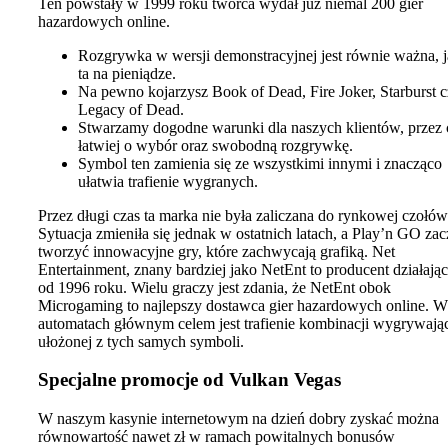
Ten powstały w 1999 roku twórca wydał już niemal 200 gier
hazardowych online.
Rozgrywka w wersji demonstracyjnej jest równie ważna, 
ta na pieniądze.
Na pewno kojarzysz Book of Dead, Fire Joker, Starburst 
Legacy of Dead.
Stwarzamy dogodne warunki dla naszych klientów, przez 
łatwiej o wybór oraz swobodną rozgrywkę.
Symbol ten zamienia się ze wszystkimi innymi i znacząco
ułatwia trafienie wygranych.
Przez długi czas ta marka nie była zaliczana do rynkowej czołów
Sytuacja zmieniła się jednak w ostatnich latach, a Play’n GO zac
tworzyć innowacyjne gry, które zachwycają grafiką. Net
Entertainment, znany bardziej jako NetEnt to producent działają
od 1996 roku. Wielu graczy jest zdania, że NetEnt obok
Microgaming to najlepszy dostawca gier hazardowych online. W
automatach głównym celem jest trafienie kombinacji wygrywają
ułożonej z tych samych symboli.
Specjalne promocje od Vulkan Vegas
W naszym kasynie internetowym na dzień dobry zyskać można
równowartość nawet zł w ramach powitalnych bonusów