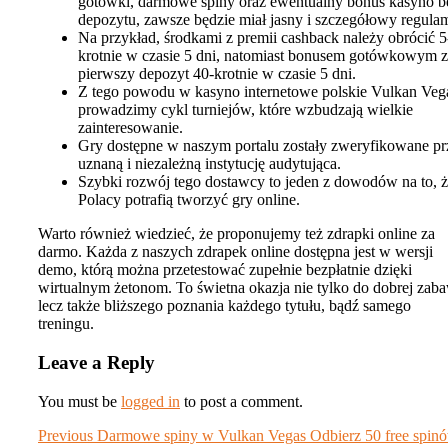
gotówki, darmowe spiny oraz ewentualny bonus kasyno b
depozytu, zawsze będzie miał jasny i szczegółowy regula
Na przykład, środkami z premii cashback należy obrócić 5
krotnie w czasie 5 dni, natomiast bonusem gotówkowym 
pierwszy depozyt 40-krotnie w czasie 5 dni.
Z tego powodu w kasyno internetowe polskie Vulkan Veg
prowadzimy cykl turniejów, które wzbudzają wielkie
zainteresowanie.
Gry dostępne w naszym portalu zostały zweryfikowane pr
uznaną i niezależną instytucję audytująca.
Szybki rozwój tego dostawcy to jeden z dowodów na to, 
Polacy potrafią tworzyć gry online.
Warto również wiedzieć, że proponujemy też zdrapki online za
darmo. Każda z naszych zdrapek online dostępna jest w wersji
demo, którą można przetestować zupełnie bezpłatnie dzięki
wirtualnym żetonom. To świetna okazja nie tylko do dobrej zab
lecz także bliższego poznania każdego tytułu, bądź samego
treningu.
Leave a Reply
You must be
logged in
to post a comment.
Post
Previous
Previous
Darmowe spiny w Vulkan Vegas Odbierz 50 free spin