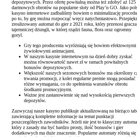
depozytowych. Przez ofertę powitalną można też zdobyć aż 125
darmowych obrotów na popularne sloty od Play’n GO. Jako pol
kasyno internetowe zadbaliśmy bowiem o minimalizację procedu
po to, by grę można rozpocząć wręcz natychmiastowo. Przepięk
zrealizowany automat do gier z 2021 roku, który przenosi gracza
tajemniczej dżungli, w której rządzi fauna, flora oraz ogromny
goryl.
Gry tego producenta wyróżniają się bowiem efektownymi 
żywiołowymi animacjami.
W naszym kasynie internetowym na dzień dobry zyskać
można równowartość nawet zł w ramach powitalnych
bonusów depozytowych.
Większość naszych sezonowych bonusów ma określony c
trwania promocji, z kolei regularne premie mogą posiadać
różne wymagania, co do spełnienia warunków obrotu
środkami promocyjnymi.
Ważne jest zastanowienie się nad wysokością pierwszych
depozytów.
Zazwyczaj nasze kasyno publikuje aktualizowaną na bieżąco tab
zawierającą kompletne informacje na temat punktacji
poszczególnych zawodników. Jeżeli nie jest to klasyczny automa
który z zasady ma być bardzo prosty, ilość bonusów i gier
dodatkowych ma duże znaczenie. Popularne automaty różnią się