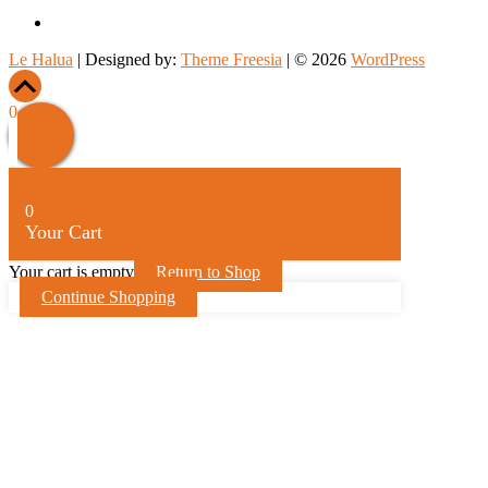
facebook
Le Halua
| Designed by:
Theme Freesia
| © 2026
WordPress
Scroll
Up
0
0
Your Cart
Your cart is empty
Return to Shop
Continue Shopping