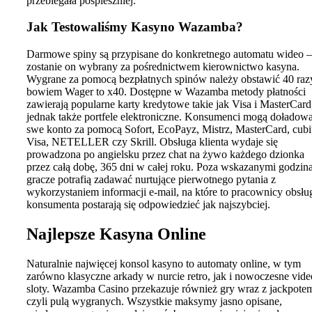
przebiegała pospieszniej.
Jak Testowaliśmy Kasyno Wazamba?
Darmowe spiny są przypisane do konkretnego automatu wideo –
zostanie on wybrany za pośrednictwem kierownictwo kasyna.
Wygrane za pomocą bezpłatnych spinów należy obstawić 40 raz
bowiem Wager to x40. Dostępne w Wazamba metody płatności
zawierają popularne karty kredytowe takie jak Visa i MasterCard
jednak także portfele elektroniczne. Konsumenci mogą doładow
swe konto za pomocą Sofort, EcoPayz, Mistrz, MasterCard, cubit
Visa, NETELLER czy Skrill. Obsługa klienta wydaje się
prowadzona po angielsku przez chat na żywo każdego dzionka
przez całą dobę, 365 dni w całej roku. Poza wskazanymi godzin
gracze potrafią zadawać nurtujące pierwotnego pytania z
wykorzystaniem informacji e-mail, na które to pracownicy obsłu
konsumenta postarają się odpowiedzieć jak najszybciej.
Najlepsze Kasyna Online
Naturalnie najwięcej konsol kasyno to automaty online, w tym
zarówno klasyczne arkady w nurcie retro, jak i nowoczesne vide
sloty. Wazamba Casino przekazuje również gry wraz z jackpote
czyli pulą wygranych. Wszystkie maksymy jasno opisane,