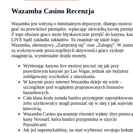
Wazamba Casino Recenzja
Wazamba jest witryną o minimalnym depozycie, dlatego możesz
grać na prawdziwe pieniądze, wpłacając niewielką kwotę pienię
Z tego obszaru gracz może błyskawicznie przejść do kasyna, ka
LIVE bądź zakładki zakładów. Tu znajduje się także logo
Wazamba, alternatywy „Zarejestruj się” oraz „Zaloguj”. W zami
za wykonywanie poszczególnych aktywności gracz zyskuje
osiągnięcia, wymienialne dzięki monety.
Wybierając kasyno live możesz poczuć się jak przy
prawdziwym kasynie po Las Vegas, jednak nie będziesz
zobligowany wychodzić z mieszkania.
W kasynie przez internet Wazamba dzieje się wiele –
szczególnie pod względem proponowanych bonusów
hazardowych.
Cała klasa kodu została bardzo przystępnie zaprojektowan
żeby użytkownicy mogli poruszać się w niej z jak najwięk
łatwością.
Wazamba Casino gwarantuje również wpłaty zbyt pomoc
karty Neosurf, która bardzo przypomina w użyciu
Paysafecard.
Jak już napomykaliśmy, na start wybierasz swojego bohate