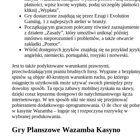
płatności, wpisz kwotę wypłaty, podaj szczegóły płatności 
kliknij „Wypłata”.
Gry dostarczone znajdują się przez Ezugi i Evolution
Gaming, 1 z najlepszych atelier w branży.
Początkującym graczom polecamy również zaznajomienie 
z działem „Zasady”, który umożliwi uniknąć później
mnóstwo nieporozumień i problemów, a także otwarcie
zakładki „Pomoc”.
Wśród dostępnych języków znajdują się na przykład język
angielski, niemiecki, portugalski, rosyjski i norweski.
Jest to także podyktowane warunkami prawnymi,
przeciwdziałającymi praniu brudnych forsy. Wygrane z bezpłatn
spinów są objęte 40-krotnym warunkiem ruchu, po którego
osiągnięciu użytkownik może używać swoich pieniędzy przy
dowolny sposób. Ta opcja zabawy mobilnej zyskała na sławy,
dzięki coraz lepszemu dostępowi do natychmiastowego łącza
internetowego. W ten sposób nikt nie musi się przejmować
pobieraniem dodatkowego oprogramowania. O ile chce się poba
w kasynie Wazamba – loguje się i rozpoczyna rozrywkę w
wybranej produkowaniu.
Gry Planszowe Wazamba Kasyno