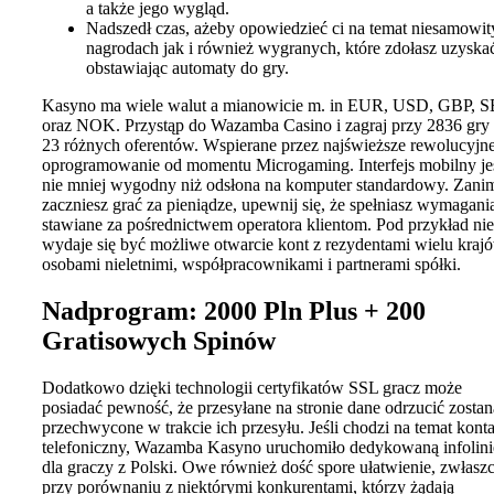
a także jego wygląd.
Nadszedł czas, ażeby opowiedzieć ci na temat niesamowit
nagrodach jak i również wygranych, które zdołasz uzyska
obstawiając automaty do gry.
Kasyno ma wiele walut a mianowicie m. in EUR, USD, GBP, 
oraz NOK. Przystąp do Wazamba Casino i zagraj przy 2836 gry
23 różnych oferentów. Wspierane przez najświeższe rewolucyjn
oprogramowanie od momentu Microgaming. Interfejs mobilny je
nie mniej wygodny niż odsłona na komputer standardowy. Zani
zaczniesz grać za pieniądze, upewnij się, że spełniasz wymagani
stawiane za pośrednictwem operatora klientom. Pod przykład nie
wydaje się być możliwe otwarcie kont z rezydentami wielu kraj
osobami nieletnimi, współpracownikami i partnerami spółki.
Nadprogram: 2000 Pln Plus + 200
Gratisowych Spinów
Dodatkowo dzięki technologii certyfikatów SSL gracz może
posiadać pewność, że przesyłane na stronie dane odrzucić zostan
przechwycone w trakcie ich przesyłu. Jeśli chodzi na temat kont
telefoniczny, Wazamba Kasyno uruchomiło dedykowaną infolini
dla graczy z Polski. Owe również dość spore ułatwienie, zwłasz
przy porównaniu z niektórymi konkurentami, którzy żądają