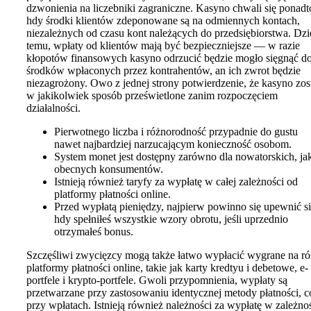
dzwonienia na liczebniki zagraniczne. Kasyno chwali się ponadt
hdy środki klientów zdeponowane są na odmiennych kontach,
niezależnych od czasu kont należących do przedsiębiorstwa. Dzi
temu, wpłaty od klientów mają być bezpieczniejsze — w razie
kłopotów finansowych kasyno odrzucić będzie mogło sięgnąć d
środków wpłaconych przez kontrahentów, an ich zwrot będzie
niezagrożony. Owo z jednej strony potwierdzenie, że kasyno zos
w jakikolwiek sposób prześwietlone zanim rozpoczęciem
działalności.
Pierwotnego liczba i różnorodność przypadnie do gustu
nawet najbardziej narzucającym konieczność osobom.
System monet jest dostępny zarówno dla nowatorskich, jak
obecnych konsumentów.
Istnieją również taryfy za wypłatę w całej zależności od
platformy płatności online.
Przed wypłatą pieniędzy, najpierw powinno się upewnić si
hdy spełniłeś wszystkie wzory obrotu, jeśli uprzednio
otrzymałeś bonus.
Szczęśliwi zwycięzcy mogą także łatwo wypłacić wygrane na r
platformy płatności online, takie jak karty kredtyu i debetowe, e-
portfele i krypto-portfele. Gwoli przypomnienia, wypłaty są
przetwarzane przy zastosowaniu identycznej metody płatności, c
przy wpłatach. Istnieją również należności za wypłatę w zależno