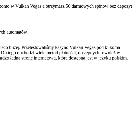
wórz konto w Vulkan Vegas a otrzymasz 50 darmowych spinów bez depozy
żnych automatów!
 nieco bliżej. Przetestowaliśmy kasyno Vulkan Vegas pod kilkoma
. Do tego dochodzi wiele metod płatności, dostępnych również w
rdzo ładną stronę internetową, która dostępna jest w języku polskim.