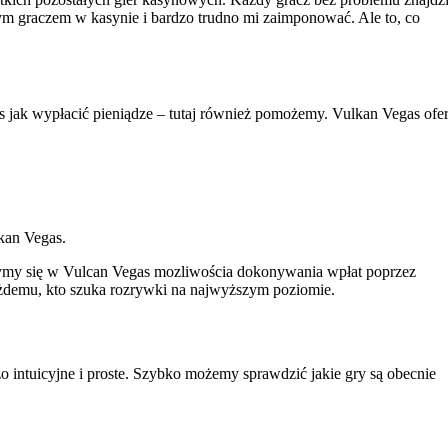
m graczem w kasynie i bardzo trudno mi zaimponować. Ale to, co
s jak wypłacić pieniądze – tutaj również pomożemy. Vulkan Vegas ofe
kan Vegas.
szymy się w Vulcan Vegas mozliwościa dokonywania wpłat poprzez
ażdemu, kto szuka rozrywki na najwyższym poziomie.
zo intuicyjne i proste. Szybko możemy sprawdzić jakie gry są obecnie