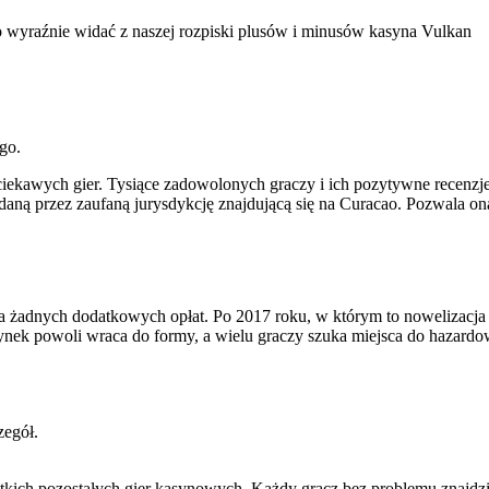
zo wyraźnie widać z naszej rozpiski plusów i minusów kasyna Vulkan
go.
ekawych gier. Tysiące zadowolonych graczy i ich pozytywne recenzj
daną przez zaufaną jurysdykcję znajdującą się na Curacao. Pozwala on
ra żadnych dodatkowych opłat. Po 2017 roku, w którym to nowelizacja
nek powoli wraca do formy, a wielu graczy szuka miejsca do hazardo
zegół.
tkich pozostałych gier kasynowych. Każdy gracz bez problemu znajdz