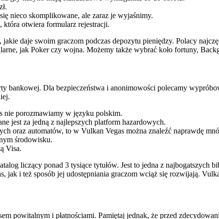
zł.
ię nieco skomplikowane, ale zaraz je wyjaśnimy.
która otwiera formularz rejestracji.
kie daje swoim graczom podczas depozytu pieniędzy. Polacy najczęści
opularne, jak Poker czy wojna. Możemy także wybrać koło fortuny, Ba
arty bankowej. Dla bezpieczeństwa i anonimowości polecamy wypróbow
iej.
gas nie porozmawiamy w języku polskim.
ane jest za jedną z najlepszych platform hazardowych.
ych oraz automatów, to w Vulkan Vegas można znaleźć naprawdę mnó
znym środowisku.
ą Visa.
log liczący ponad 3 tysiące tytułów. Jest to jedna z najbogatszych bi
 jak i też sposób jej udostępniania graczom wciąż się rozwijają. Vul
sem powitalnym i płatnościami. Pamiętaj jednak, że przed zdecydowani