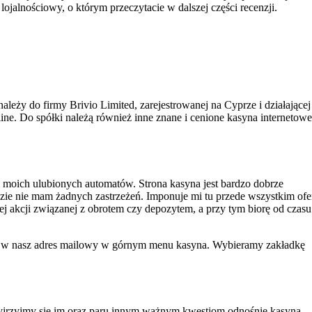
jalnościowy, o którym przeczytacie w dalszej części recenzji.
eży do firmy Brivio Limited, zarejestrowanej na Cyprze i działającej
ine. Do spółki należą również inne znane i cenione kasyna internetowe
e moich ulubionych automatów. Strona kasyna jest bardzo dobrze
adzie nie mam żadnych zastrzeżeń. Imponuje mi tu przede wszystkim ofe
ej akcji związanej z obrotem czy depozytem, a przy tym biorę od czasu
y w nasz adres mailowy w górnym menu kasyna. Wybieramy zakładkę
yjrzyjmy się im oraz paru innym ważnym kwestiom odnośnie kasyna