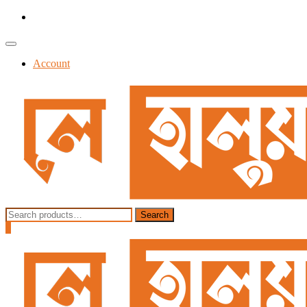
Skip
facebook
to
content
Topbar
Menu
Account
Search
Search
for:
0