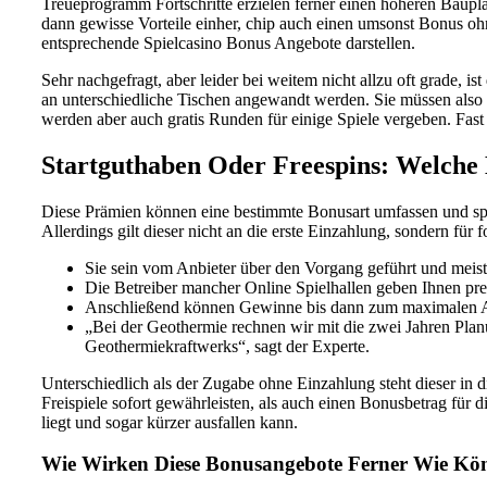
Treueprogramm Fortschritte erzielen ferner einen höheren Baupla
dann gewisse Vorteile einher, chip auch einen umsonst Bonus oh
entsprechende Spielcasino Bonus Angebote darstellen.
Sehr nachgefragt, aber leider bei weitem nicht allzu oft grade, 
an unterschiedliche Tischen angewandt werden. Sie müssen also
werden aber auch gratis Runden für einige Spiele vergeben. Fas
Startguthaben Oder Freespins: Welche 
Diese Prämien können eine bestimmte Bonusart umfassen und sp
Allerdings gilt dieser nicht an die erste Einzahlung, sondern fü
Sie sein vom Anbieter über den Vorgang geführt und meiste
Die Betreiber mancher Online Spielhallen geben Ihnen pr
Anschließend können Gewinne bis dann zum maximalen Aus
„Bei der Geothermie rechnen wir mit die zwei Jahren Plan
Geothermiekraftwerks“, sagt der Experte.
Unterschiedlich als der Zugabe ohne Einzahlung steht dieser in 
Freispiele sofort gewährleisten, als auch einen Bonusbetrag für
liegt und sogar kürzer ausfallen kann.
Wie Wirken Diese Bonusangebote Ferner Wie Kön