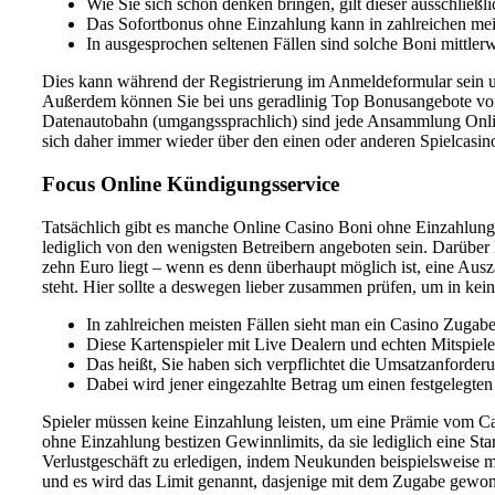
Wie Sie sich schon denken bringen, gilt dieser ausschließ
Das Sofortbonus ohne Einzahlung kann in zahlreichen meist
In ausgesprochen seltenen Fällen sind solche Boni mittlerwe
Dies kann während der Registrierung im Anmeldeformular sein un
Außerdem können Sie bei uns geradlinig Top Bonusangebote vorfi
Datenautobahn (umgangssprachlich) sind jede Ansammlung Onlin
sich daher immer wieder über den einen oder anderen Spielcasin
Focus Online Kündigungsservice
Tatsächlich gibt es manche Online Casino Boni ohne Einzahlung,
lediglich von den wenigsten Betreibern angeboten sein. Darüber 
zehn Euro liegt – wenn es denn überhaupt möglich ist, eine Aus
steht. Hier sollte a deswegen lieber zusammen prüfen, um in kei
In zahlreichen meisten Fällen sieht man ein Casino Zugabe 
Diese Kartenspieler mit Live Dealern und echten Mitspiel
Das heißt, Sie haben sich verpflichtet die Umsatzanforde
Dabei wird jener eingezahlte Betrag um einen festgelegten
Spieler müssen keine Einzahlung leisten, um eine Prämie vom Cas
ohne Einzahlung bestizen Gewinnlimits, da sie lediglich eine Sta
Verlustgeschäft zu erledigen, indem Neukunden beispielsweise m
und es wird das Limit genannt, dasjenige mit dem Zugabe gewonn