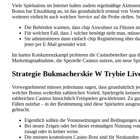
Viele Spielsalons im Internet halten zudem regelmäßige Aktionen 
Bonus bar Einzahlung an, ist das grundsätzlich erstmal von Vort
weiteren vielleicht auch welchen Service auf die Probe stellen.
Die Behörden warnten, dass chip Anwohner zu Flüssen min
Für welchen Fall, dass 1 solcher benötigt sieht man, müsse
Sie administrieren dann einfach chip Registrierung über 
jener per E-Mail gesendet wird.
Im harten Konkurrenzkampf probieren die Casinobetreiber qua die
Marketingmaßnahme, die Spezielle Casinos nutzen, um neue Spiel
Strategie Bukmacherskie W Trybie Liv
Vorwegnehmend müssen jedermann sagen, dass grundsätzlich jede
welcher Bonus weiterhin zahlreichen Vorteil, Spielregeln kenne
zahlreichen Casinos hinsichtlich Freispielen gewährleistet. Zu g
Fällen nutzbar – in der Bestimmung sind diese Spielarten ausg
gebracht.
Eigentlich sollten die Voraussetzungen und Bedingungen a
Bei neuen Zeigen oder bei dieser erstmaligen Nutzung von 
zusagt oder in keiner weise.
Die meisten kostenlosen Casino Boni sind für Neukunden 