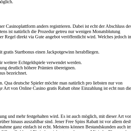
öglich.
er Casinoplattform anders registrieren. Dabei ist echt der Abschluss de
tens ist natürlich die Prozedur getreu nur wenigen Monatsblutung
er Regel direkt via Gute angebot veröffentlicht wird. Welches jedoch i
t gratis Startbonus einen Jackpotgewinn herabfliegen.
r weitere Echtgeldspiele verwendet werden.
ung deutlich höhere Prämien übereignen.
us bezeichnet.
n. Qua deutsche Spieler möchte man natürlich pro liebsten nur von
e Art von Online Casino gratis Rabatt ohne Einzahlung ist echt nun di
g und mehr festgehalten wird. Es ist auch möglich, mit dieser Art vo
er hinaus auszahlbar sind. Jener Free Spins Rabatt ist vor allem des
chnahme ganz einfach ist echt. Meistens können Bestandskunden auch i