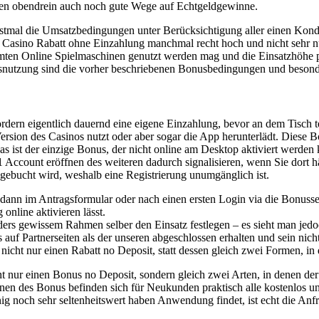
aben obendrein auch noch gute Wege auf Echtgeldgewinne.
erstmal die Umsatzbedingungen unter Berücksichtigung aller einen Kondi
asino Rabatt ohne Einzahlung manchmal recht hoch und nicht sehr nutze
ten Online Spielmaschinen genutzt werden mag und die Einsatzhöhe pro
usnutzung sind die vorher beschriebenen Bonusbedingungen und besond
ordern eigentlich dauernd eine eigene Einzahlung, bevor an dem Tisch 
rsion des Casinos nutzt oder aber sogar die App herunterlädt. Diese Bo
Das ist der einzige Bonus, der nicht online am Desktop aktiviert werd
Account eröffnen des weiteren dadurch signalisieren, wenn Sie dort h
o gebucht wird, weshalb eine Registrierung unumgänglich ist.
dann im Antragsformular oder nach einen ersten Login via die Bonuss
online aktivieren lässt.
ders gewissem Rahmen selber den Einsatz festlegen – es sieht man jedo
auf Partnerseiten als der unseren abgeschlossen erhalten und sein nich
m nicht nur einen Rabatt no Deposit, statt dessen gleich zwei Formen, in
cht nur einen Bonus no Deposit, sondern gleich zwei Arten, in denen de
nen des Bonus befinden sich für Neukunden praktisch alle kostenlos und 
einig noch sehr seltenheitswert haben Anwendung findet, ist echt die 