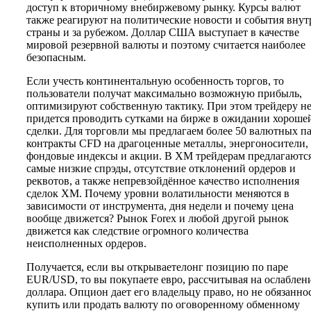
доступ к вторичному внебиржевому рынку. Курсы валют
также реагируют на политические новости и события внут
страны и за рубежом. Доллар США выступает в качестве
мировой резервной валюты и поэтому считается наиболее
безопасным.
Если учесть континентальную особенность торгов, то
пользователи получат максимально возможную прибыль,
оптимизируют собственную тактику. При этом трейдеру н
придется проводить сутками на бирже в ожидании хороше
сделки. Для торговли мы предлагаем более 50 валютных па
контракты CFD на драгоценные металлы, энергоносители,
фондовые индексы и акции. В XM трейдерам предлагаютс
самые низкие спрэды, отсутствие отклонений ордеров и
реквотов, а также непревзойдённое качество исполнения
сделок XM. Почему уровни волатильности меняются в
зависимости от инструмента, дня недели и почему цена
вообще движется? Рынок Forex и любой другой рынок
движется как следствие огромного количества
неисполненных ордеров.
Получается, если вы открываетелонг позицию по паре
EUR/USD, то вы покупаете евро, рассчитывая на ослаблен
доллара. Опцион дает его владельцу право, но не обязаннос
купить или продать валюту по оговоренному обменному