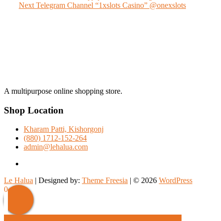
Next
post:
Next
Telegram Channel “1xslots Casino” @onexslots
navigation
post:
A multipurpose online shopping store.
Shop Location
Kharam Patti, Kishorgonj
(880) 1712-152-264
admin@lehalua.com
facebook
Le Halua
| Designed by:
Theme Freesia
| © 2026
WordPress
Scroll
0
Up