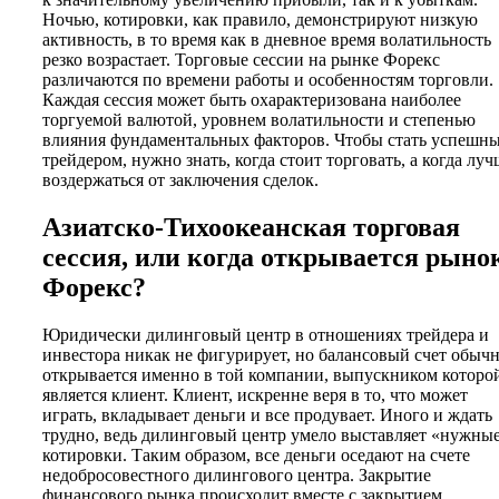
Ночью, котировки, как правило, демонстрируют низкую
активность, в то время как в дневное время волатильность
резко возрастает. Торговые сессии на рынке Форекс
различаются по времени работы и особенностям торговли.
Каждая сессия может быть охарактеризована наиболее
торгуемой валютой, уровнем волатильности и степенью
влияния фундаментальных факторов. Чтобы стать успешн
трейдером, нужно знать, когда стоит торговать, а когда луч
воздержаться от заключения сделок.
Азиатско-Тихоокеанская торговая
сессия, или когда открывается рыно
Форекс?
Юридически дилинговый центр в отношениях трейдера и
инвестора никак не фигурирует, но балансовый счет обыч
открывается именно в той компании, выпускником которо
является клиент. Клиент, искренне веря в то, что может
играть, вкладывает деньги и все продувает. Иного и ждать
трудно, ведь дилинговый центр умело выставляет «нужны
котировки. Таким образом, все деньги оседают на счете
недобросовестного дилингового центра. Закрытие
финансового рынка происходит вместе с закрытием