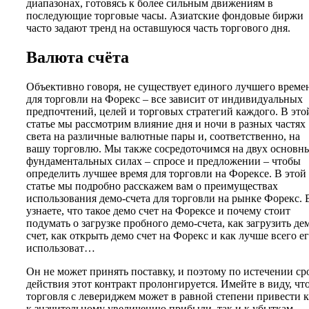
диапазонах, готовясь к более сильным движениям в
последующие торговые часы. Азиатские фондовые биржи
часто задают тренд на оставшуюся часть торгового дня.
Валюта счёта
Объективно говоря, не существует единого лучшего време
для торговли на Форекс – все зависит от индивидуальных
предпочтений, целей и торговых стратегий каждого. В это
статье мы рассмотрим влияние дня и ночи в разных частях
света на различные валютные пары и, соответственно, на
вашу торговлю. Мы также сосредоточимся на двух основн
фундаментальных силах – спросе и предложении – чтобы
определить лучшее время для торговли на Форексе. В этой
статье мы подробно расскажем вам о преимуществах
использования демо-счета для торговли на рынке Форекс.
узнаете, что такое демо счет на Форексе и почему стоит
подумать о загрузке пробного демо-счета, как загрузить де
счет, как открыть демо счет на Форекс и как лучше всего е
использоват…
Он не может принять поставку, и поэтому по истечении ср
действия этот контракт пролонгируется. Имейте в виду, чт
торговля с левериджем может в равной степени привести 
к значительному увеличению прибыли, так и к убыткам.