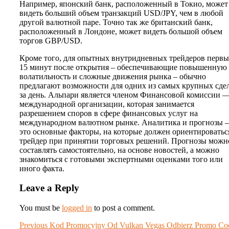
Например, японский банк, расположенный в Токио, может
видеть больший объем транзакций USD/JPY, чем в любой
другой валютной паре. Точно так же британский банк,
расположенный в Лондоне, может видеть большой объем
торгов GBP/USD.
Кроме того, для опытных внутридневных трейдеров первы
15 минут после открытия – обеспечивающие повышенную
волатильность и сложные движения рынка – обычно
предлагают возможности для одних из самых крупных сде
за день. Альпари является членом Финансовой комиссии 
международной организации, которая занимается
разрешением споров в сфере финансовых услуг на
международном валютном рынке. Аналитика и прогнозы 
это основные факторы, на которые должен ориентироватьс
трейдер при принятии торговых решений. Прогнозы можн
составлять самостоятельно, на основе новостей, а можно
знакомиться с готовыми экспертными оценками того или
иного факта.
Leave a Reply
You must be
logged in
to post a comment.
Post
Previous
Previous
Kod Promocyjny Od Vulkan Vegas Odbierz Promo Co