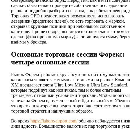
Североамериканских бирж. Перед тем, как начать соверша
сделки, обязательно проведите собственное исследование
рынка и подробно разберитесь в том, как работает леверид
Торговля CFD предоставляет возможность использовать
леверидж (кредитное плечо), то есть торговать с маржой,
открывая крупные позиции при небольшом собственном
капитале. Проще говоря, вы вносите только часть стоимос
сделки (фиксированную маржу), а оставшуюся сумму бере
взаймы у брокера.
Основные торговые сессии Форекс:
четыре основные сессии
Рынок Форекс работает круглосуточно, поэтому важно знат
какие часы являются самыми активными на рынке. Компа
XM предлагает счета Ultra Low Micro и Ultra Low Standard,
которые подойдут как новичкам, там и более опытным
трейдерам, с гибкими условиями торговли. Чтобы добитьс
успеха на Форексе, нужен ясный и бдительный ум. Убедите
что время, в которое вы ведете торговлю соответствует ва
торговой стратегии наилучшим образом.
Во время
https://lahore-airport.com/
обычно наблюдается низк
ликвидность. Большинство валютных пар торгуются в узк