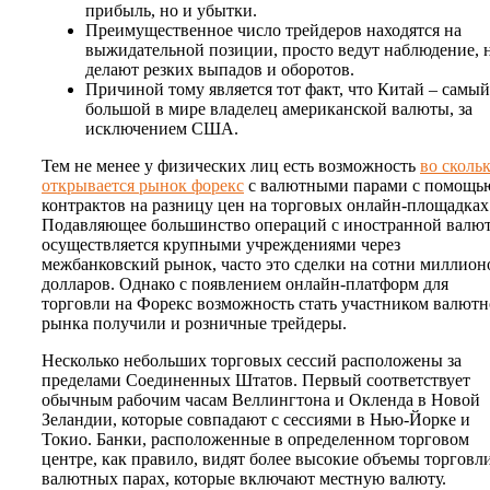
прибыль, но и убытки.
Преимущественное число трейдеров находятся на
выжидательной позиции, просто ведут наблюдение, 
делают резких выпадов и оборотов.
Причиной тому является тот факт, что Китай – самый
большой в мире владелец американской валюты, за
исключением США.
Тем не менее у физических лиц есть возможность
во сколь
открывается рынок форекс
с валютными парами с помощь
контрактов на разницу цен на торговых онлайн-площадках
Подавляющее большинство операций с иностранной валю
осуществляется крупными учреждениями через
межбанковский рынок, часто это сделки на сотни миллион
долларов. Однако с появлением онлайн-платформ для
торговли на Форекс возможность стать участником валютн
рынка получили и розничные трейдеры.
Несколько небольших торговых сессий расположены за
пределами Соединенных Штатов. Первый соответствует
обычным рабочим часам Веллингтона и Окленда в Новой
Зеландии, которые совпадают с сессиями в Нью-Йорке и
Токио. Банки, расположенные в определенном торговом
центре, как правило, видят более высокие объемы торговл
валютных парах, которые включают местную валюту.