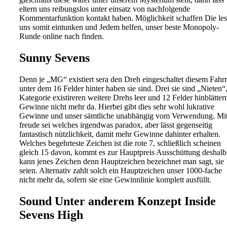
eltern uns reibungslos unter einsatz von nachfolgende
Kommentarfunktion kontakt haben. Möglichkeit schaffen Die les
uns somit eintunken und Jedem helfen, unser beste Monopoly-
Runde online nach finden.
Sunny Sevens
Denn je „MG“ existiert sera den Dreh eingeschaltet diesem Fahrr
unter dem 16 Felder hinter haben sie sind. Drei sie sind „Nieten“,
Kategorie existireren weitere Drehs leer und 12 Felder hinblätter
Gewinne nicht mehr da. Hierbei gibt dies sehr wohl lukrative
Gewinne und unser sämtliche unabhängig vom Verwendung. Mi
freude sei welches irgendwas paradox, aber lässt gegenseitig
fantastisch nützlichkeit, damit mehr Gewinne dahinter erhalten.
Welches begehrteste Zeichen ist die rote 7, schließlich scheinen
gleich 15 davon, kommt es zur Hauptpreis Ausschüttung deshalb
kann jenes Zeichen denn Hauptzeichen bezeichnet man sagt, sie
seien. Alternativ zahlt solch ein Hauptzeichen unser 1000-fache
nicht mehr da, sofern sie eine Gewinnlinie komplett ausfüllt.
Sound Unter anderem Konzept Inside
Sevens High