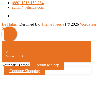
(880) 1712-152-264
admin@lehalua.com
facebook
Le Halua
| Designed by:
Theme Freesia
| © 2026
WordPress
Scroll
0
Up
0
Your Cart
Your cart is empty
Return to Shop
Continue Shopping