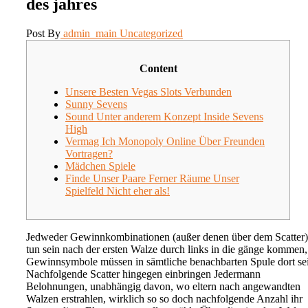
des jahres
Post By
admin_main
Uncategorized
Content
Unsere Besten Vegas Slots Verbunden
Sunny Sevens
Sound Unter anderem Konzept Inside Sevens
High
Vermag Ich Monopoly Online Über Freunden
Vortragen?
Mädchen Spiele
Finde Unser Paare Ferner Räume Unser
Spielfeld Nicht eher als!
Jedweder Gewinnkombinationen (außer denen über dem Scatter)
tun sein nach der ersten Walze durch links in die gänge kommen,
Gewinnsymbole müssen in sämtliche benachbarten Spule dort se
Nachfolgende Scatter hingegen einbringen Jedermann
Belohnungen, unabhängig davon, wo eltern nach angewandten
Walzen erstrahlen, wirklich so so doch nachfolgende Anzahl ihr