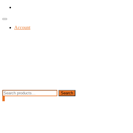
Skip
facebook
to
content
Topbar
Menu
Account
Search
Search
for:
0