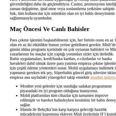
güvenilirliğini daha da güçlendiriyor. Casino, promosyonu istediğ
zaman değiştirme, iptal etme veya sonlandırma yetkisine sahiptir
hak, tüm kullanıcılar için mümkün olan en iyi bahis deneyiminin
sağlanmasıyla uyumludur.
Maç Öncesi Ve Canlı Bahisler
Para çekme işlemini başlatabilmeniz için, her birinin oranı en az 1
olan en az iki etkinlikte bunun yerine getirilmesi gerekir. Misli’de
günün iddaa programı içerisinde en çok oynanan bahisleri ve Mis
yazarlarının bu maçlar için yaptığı yorumları sizler için derledik.
Bahis uygulamaları, kredi/banka kartları, e-cüzdanlar ve banka
havaleleri dahil olmak üzere para yatırma empieza çekme işlemle
için çeşitli ödeme yöntemleri sunar. Mobil uygulamayı indirmek i
yapmanız gereken tek şey, Süperbahis güncel giriş adresine tıkl
empieza ana sayfadaki yönergeleri takip etmektir
mostbet türkiye
Mostbet yeni gelenler için sunduğu sadakat programının
piyasadaki en iyi program olduğuna inanıyoruz.
Mobil platformları tüm cihazlar için tamamen improve
edilmiştir ve hareket halindeyken kesintisiz bir bahis dene
sağlar.
İrlanda ile Bekçika’nın karşı karşıya geleceği hazırlık
mücadelesini kuponuna ekleyen Misli üyelerinin H’i konu