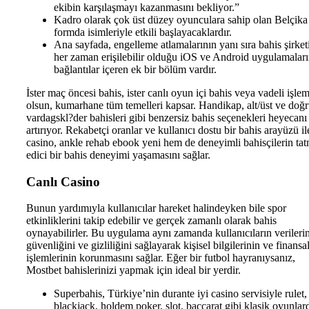
ekibin karşılaşmayı kazanmasını bekliyor.”
Kadro olarak çok üst düzey oyunculara sahip olan Belçika
formda isimleriyle etkili başlayacaklardır.
Ana sayfada, engelleme atlamalarının yanı sıra bahis şirket
her zaman erişilebilir olduğu iOS ve Android uygulamalar
bağlantılar içeren ek bir bölüm vardır.
İster maç öncesi bahis, ister canlı oyun içi bahis veya vadeli işlem
olsun, kumarhane tüm temelleri kapsar. Handikap, alt/üst ve doğ
vardagskl?der bahisleri gibi benzersiz bahis seçenekleri heyecanı
artırıyor. Rekabetçi oranlar ve kullanıcı dostu bir bahis arayüzü il
casino, ankle rehab ebook yeni hem de deneyimli bahisçilerin ta
edici bir bahis deneyimi yaşamasını sağlar.
Canlı Casino
Bunun yardımıyla kullanıcılar hareket halindeyken bile spor
etkinliklerini takip edebilir ve gerçek zamanlı olarak bahis
oynayabilirler. Bu uygulama aynı zamanda kullanıcıların verileri
güvenliğini ve gizliliğini sağlayarak kişisel bilgilerinin ve finansa
işlemlerinin korunmasını sağlar. Eğer bir futbol hayranıysanız,
Mostbet bahislerinizi yapmak için ideal bir yerdir.
Superbahis, Türkiye’nin durante iyi casino servisiyle rulet,
blackjack, holdem poker, slot, baccarat gibi klasik oyunlar