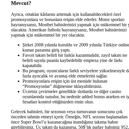
Mevcut?
Ayrıca, ortaklar kârlarını artırmak için kullanabilecekleri özel
promosyonlara ve bonuslara erişim elde ederler. Motor sporları
hayranıysanız, Mostbet bahislerinizi yapmak için mükemmel bir 
olacaktır. Amerikan futbolu hayranıysanız, Mostbet bahislerinizi
yapmak için mükemmel bir yer olacaktır.
Şirket 2008 yılında kuruldu ve 2009 yılında Türkiye onlin
kumar pazarına giriş yaptı.
Favori takım belirli bir farkla kazanmalıdır, zayıf takım ise
belirli sayıda puanla kaybedebilir empieza yine de farkı
kapatabilir.
Bu program, oyuncuların farklı seviyelere yükselmesiyle 
fazla ayrıcalık ve avantaj elde etmelerini sağlar.
Promosyonlara erişim için üst menüde bulunan
“Promosyonlar” düğmesine tıklayabilirsiniz.
Ücretsiz çevirmeler genellikle slotlarda ve diğer casino
oyunlarında sunulur, bu nedenle added bonus ararken en iy
fırsatları kontrol ettiğinizden emin olun.
Gelecek bahisleri, bir sezonun veya turnuvanın sonucunu çok
önceden tahmin etmeyi içerir. Örneğin, NFL sezonu başlamadan
önce Super Bowl’u kazanacağına inandığınız takıma bahse
girebilirsiniz. Üç takım da kazanırsa, 50$’lık parlay bahsiniz 952,