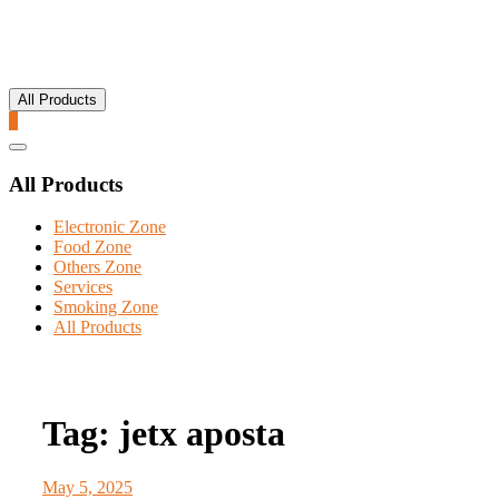
All Products
0
Catalog
Menu
All Products
Electronic Zone
Food Zone
Others Zone
Services
Smoking Zone
All Products
Tag:
jetx aposta
May 5, 2025