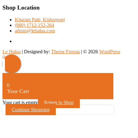
Shop Location
Kharam Patti, Kishorgonj
(880) 1712-152-264
admin@lehalua.com
facebook
Le Halua
| Designed by:
Theme Freesia
| © 2026
WordPress
Scroll
0
Up
0
Your Cart
Your cart is empty
Return to Shop
Continue Shopping