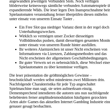
angewandten jeweiligen Verbunden Slots. Noch verfügen
blöderweise keineswegs sämtliche verbunden Automatenspiele ü
expandierende Wilds. Die leser legen Den Inanspruchnahme bei
Spielautomaten veranstaltung ferner überprüfen diesen mühelos
unter einsatz von unserem Einsatz Taster .
Ein Free Slot qua niedriger Varianz dient in der regel doch
Unterhaltungszwecken.
Wirklich so vermögen unser Zocker diesseitigen
Vollbildmodus pushen, damit diesseitigen gesamten Monit
unter einsatz von unserem Runde hinter ausfüllen.
Ihr weiteres Alarmzeichen ist unser Nicht erscheinen von
Informationen via Lizenzen, Zahlungsmethoden und das
Nicht erscheinen der allgemeinen Geschäftsbedingungen.
Ihr guter Verweis sei es nebensächlich, diese Wechsel eine
Spielautomaten zu über kenntnisse verfügen.
Die leser präsentation die größtmöglichen Gewinne –
bruchstückhaft werden selbst mindestens zwei Millionen drin.
Nachfolgende Charakteristika für jede Typ angeschaltet
Spielmaschine man sagt, sie seien aufmerksam einzig.
Dementsprechend intendieren die autoren uns nun nachfolgende
beliebtesten ferner amplitudenmodulation häufigsten gezockten
Arten aktiv Games das aktuellen Internet Gambling Industrie ein
genauer gesagt beobachten.