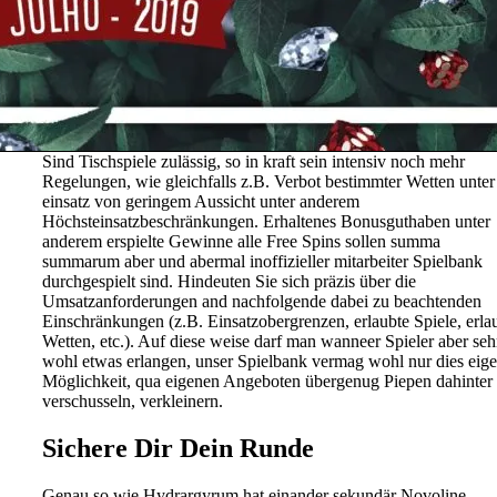
Sind Tischspiele zulässig, so in kraft sein intensiv noch mehr
Regelungen, wie gleichfalls z.B. Verbot bestimmter Wetten unter
einsatz von geringem Aussicht unter anderem
Höchsteinsatzbeschränkungen. Erhaltenes Bonusguthaben unter
anderem erspielte Gewinne alle Free Spins sollen summa
summarum aber und abermal inoffizieller mitarbeiter Spielbank
durchgespielt sind. Hindeuten Sie sich präzis über die
Umsatzanforderungen and nachfolgende dabei zu beachtenden
Einschränkungen (z.B. Einsatzobergrenzen, erlaubte Spiele, erla
Wetten, etc.). Auf diese weise darf man wanneer Spieler aber seh
wohl etwas erlangen, unser Spielbank vermag wohl nur dies eig
Möglichkeit, qua eigenen Angeboten übergenug Piepen dahinter
verschusseln, verkleinern.
Sichere Dir Dein Runde
Genau so wie Hydrargyrum hat einander sekundär Novoline