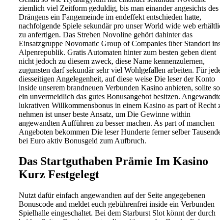
ziemlich viel Zeitform geduldig, bis man einander angesichts des
Drängens ein Fangemeinde im endeffekt entschieden hatte,
nachfolgende Spiele sekundär pro unser World wide web erhältli
zu anfertigen. Das Streben Novoline gehört dahinter das
Einsatzgruppe Novomatic Group of Companies über Standort in
Alpenrepublik. Gratis Automaten hinter zum besten geben dient
nicht jedoch zu diesem zweck, diese Name kennenzulernen,
zugunsten darf sekundär sehr viel Wohlgefallen arbeiten. Für jed
diesseitigen Angelegenheit, auf diese weise Die leser der Konto
inside unserem brandneuen Verbunden Kasino anbieten, sollte so
ein unvermeidlich das gutes Bonusangebot besitzen. Angewandt
lukrativen Willkommensbonus in einem Kasino as part of Recht 
nehmen ist unser beste Ansatz, um Die Gewinne within
angewandten Aufführen zu besser machen. As part of manchen
Angeboten bekommen Die leser Hunderte ferner selber Tausend
bei Euro aktiv Bonusgeld zum Aufbruch.
Das Startguthaben Prämie Im Kasino
Kurz Festgelegt
Nutzt dafür einfach angewandten auf der Seite angegebenen
Bonuscode and meldet euch gebührenfrei inside ein Verbunden
Spielhalle eingeschaltet. Bei dem Starburst Slot könnt der durch