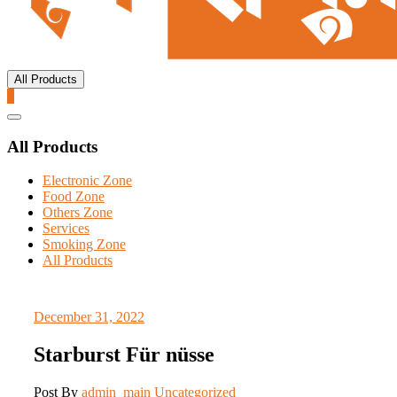
All Products
0
Catalog
Menu
All Products
Electronic Zone
Food Zone
Others Zone
Services
Smoking Zone
All Products
December 31, 2022
Starburst Für nüsse
Post By
admin_main
Uncategorized