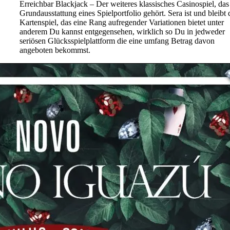
Erreichbar Blackjack – Der weiteres klassisches Casinospiel, das
Grundausstattung eines Spielportfolio gehört. Sera ist und bleibt 
Kartenspiel, das eine Rang aufregender Variationen bietet unter
anderem Du kannst entgegensehen, wirklich so Du in jedweder
seriösen Glücksspielplattform die eine umfang Betrag davon
angeboten bekommst.