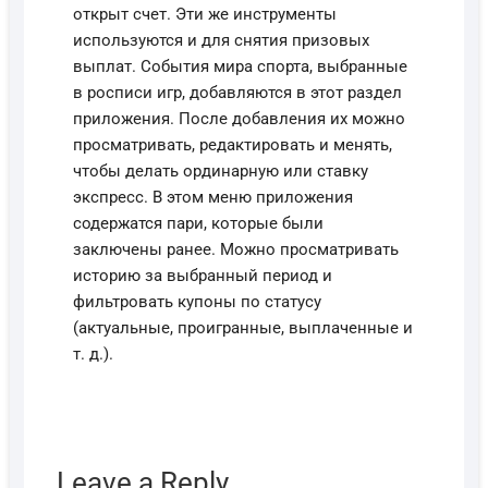
открыт счет. Эти же инструменты
используются и для снятия призовых
выплат. События мира спорта, выбранные
в росписи игр, добавляются в этот раздел
приложения. После добавления их можно
просматривать, редактировать и менять,
чтобы делать ординарную или ставку
экспресс. В этом меню приложения
содержатся пари, которые были
заключены ранее. Можно просматривать
историю за выбранный период и
фильтровать купоны по статусу
(актуальные, проигранные, выплаченные и
т. д.).
Leave a Reply