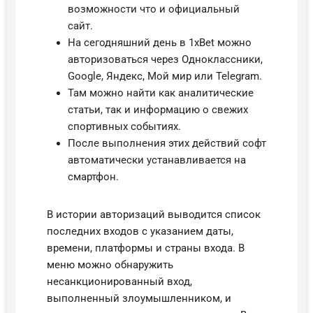
возможности что и официальный
сайт.
На сегодняшний день в 1xBet можно
авторизоваться через Одноклассники,
Google, Яндекс, Мой мир или Telegram.
Там можно найти как аналитические
статьи, так и информацию о свежих
спортивных событиях.
После выполнения этих действий софт
автоматически устанавливается на
смартфон.
В истории авторизаций выводится список
последних входов с указанием даты,
времени, платформы и страны входа. В
меню можно обнаружить
несанкционированный вход,
выполненный злоумышленником, и