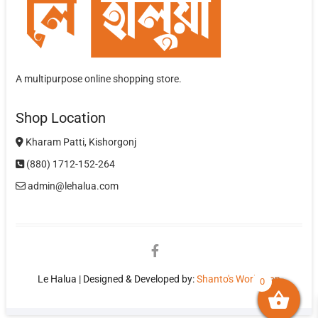
A multipurpose online shopping store.
Shop Location
Kharam Patti, Kishorgonj
(880) 1712-152-264
admin@lehalua.com
facebook
Le Halua | Designed & Developed by:
Shanto's Workshop
0