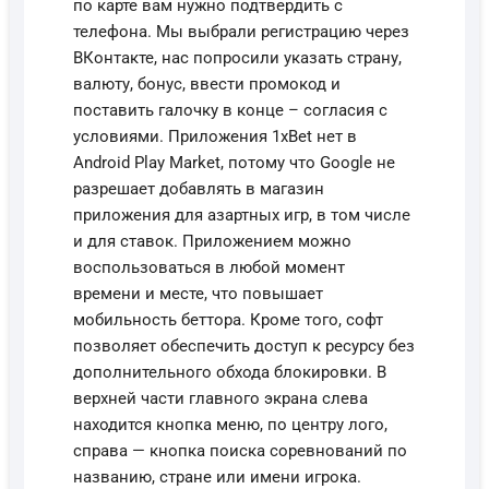
по карте вам нужно подтвердить с
телефона. Мы выбрали регистрацию через
ВКонтакте, нас попросили указать страну,
валюту, бонус, ввести промокод и
поставить галочку в конце – согласия с
условиями. Приложения 1xBet нет в
Android Play Market, потому что Google не
разрешает добавлять в магазин
приложения для азартных игр, в том числе
и для ставок. Приложением можно
воспользоваться в любой момент
времени и месте, что повышает
мобильность беттора. Кроме того, софт
позволяет обеспечить доступ к ресурсу без
дополнительного обхода блокировки. В
верхней части главного экрана слева
находится кнопка меню, по центру лого,
справа — кнопка поиска соревнований по
названию, стране или имени игрока.