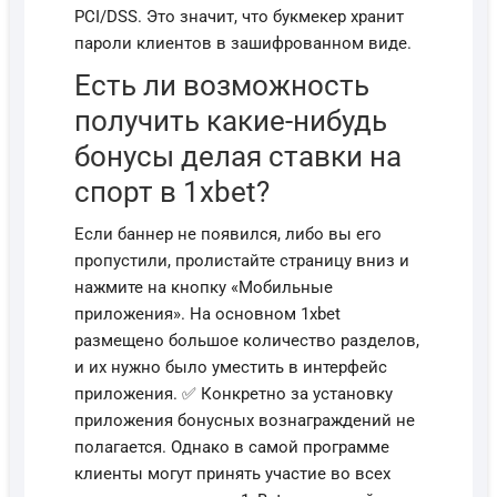
PCI/DSS. Это значит, что букмекер хранит
пароли клиентов в зашифрованном виде.
Есть ли возможность
получить какие-нибудь
бонусы делая ставки на
спорт в 1xbet?
Если баннер не появился, либо вы его
пропустили, пролистайте страницу вниз и
нажмите на кнопку «Мобильные
приложения». На основном 1xbet
размещено большое количество разделов,
и их нужно было уместить в интерфейс
приложения. ✅ Конкретно за установку
приложения бонусных вознаграждений не
полагается. Однако в самой программе
клиенты могут принять участие во всех