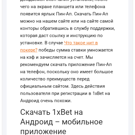
чего на экране планшета или телефона
появится ярлык Пин-Ап. Скачать Пин-Ап
можно на нашем сайте или на сайте самой
конторы обратившись в службу поддержки,
которая даст ссылку и инструкцию по
установке. В случае
Что такое нит в
покере?
победы сумма ставки умножается
на кэф и зачисляется на счет. Мы
рекомендуем скачать приложение Пин-Ап
на телефон, поскольку оно имеет большое
количество преимуществ перед
официальным сайтом. Здесь действия
пользователя при регистрации в 1хBet на
Андроид очень похожи.
Скачать 1xBet на
Андроид – мобильное
приложение