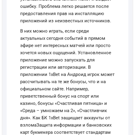
ошибку. Проблема легко решается после
предоставления прав на инсталляцию
приложений из неизвестных источников.
В них можно играть, если среди
актуальных сегодня событий в прямом
эфире нет интересных матчей или просто
хочется новых ощущений. Установленное
приложение можно запускать для
регистрации или авторизации. В
приложении 1xBet на Андроид игрок может
рассчитывать на те же бонусы, что и на
официальном сайте. Например,
приветственный бонус на спорт или
казино, бонусы «Счастливая пятница» и
«Среда – умножаем на 2», «Счастливчик
дня». Как БК 1xBet защищает аккаунты от
взломаЗащита информации и банковских
карт букмекера соответствует стандартам