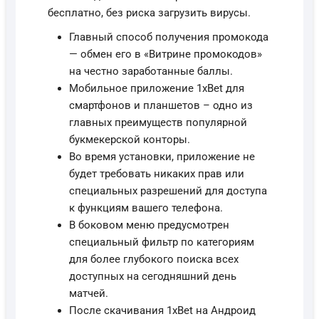
бесплатно, без риска загрузить вирусы.
Главный способ получения промокода
— обмен его в «Витрине промокодов»
на честно заработанные баллы.
Мобильное приложение 1xBet для
смартфонов и планшетов – одно из
главных преимуществ популярной
букмекерской конторы.
Во время установки, приложение не
будет требовать никаких прав или
специальных разрешений для доступа
к функциям вашего телефона.
В боковом меню предусмотрен
специальный фильтр по категориям
для более глубокого поиска всех
доступных на сегодняшний день
матчей.
После скачивания 1xBet на Андроид