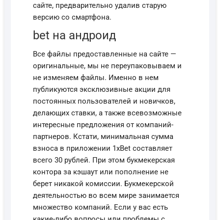
сайте, предварительно удалив старую
версию со смартфона.
bet на андроид
Все файлы предоставленные на сайте —
оригинальные, мы не переупаковываем и
не изменяем файлы. Именно в нем
публикуются эксклюзивные акции для
постоянных пользователей и новичков,
делающих ставки, а также всевозможные
интересные предложения от компаний-
партнеров. Кстати, минимальная сумма
взноса в приложении 1хBet составляет
всего 30 рублей. При этом букмекерская
контора за кэшаут или пополнение не
берет никакой комиссии. Букмекерской
деятельностью во всем мире занимается
множество компаний. Если у вас есть
какие-либо вопросы или проблемы с