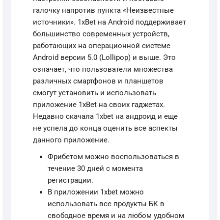
галочку напротив пункта «Неизвестные
источники». 1xBet на Android поддерживает
большинство современных устройств,
работающих на операционной системе
Android версии 5.0 (Lollipop) и выше. Это
означает, что пользователи множества
различных смартфонов и планшетов
смогут установить и использовать
приложение 1xBet на своих гаджетах.
Недавно скачала 1xbet на андроид и еще
не успела до конца оценить все аспекты
данного приложение.
Фрибетом можно воспользоваться в
течение 30 дней с момента
регистрации.
В приложении 1xbet можно
использовать все продукты БК в
свободное время и на любом удобном