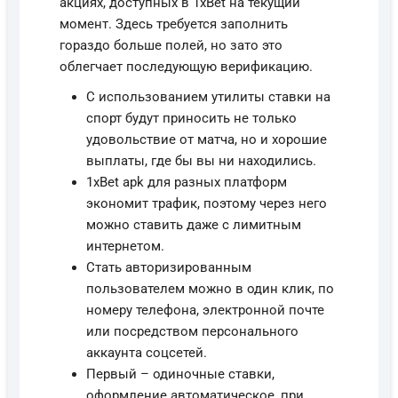
акциях, доступных в 1xBet на текущий
момент. Здесь требуется заполнить
гораздо больше полей, но зато это
облегчает последующую верификацию.
С использованием утилиты ставки на
спорт будут приносить не только
удовольствие от матча, но и хорошие
выплаты, где бы вы ни находились.
1xBet apk для разных платформ
экономит трафик, поэтому через него
можно ставить даже с лимитным
интернетом.
Стать авторизированным
пользователем можно в один клик, по
номеру телефона, электронной почте
или посредством персонального
аккаунта соцсетей.
Первый – одиночные ставки,
оформление автоматическое, при