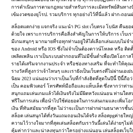
การดำเนินการตามกฎหมายสำหรับการละเมิดทรัพย์สินทางป
เข้มงวดของยุโรป. รวมบริการ ทุกอย่างไว้ที่นี่แล้ว ฝาก-ถอ
สล็อตแตกง่าย แจกจริง แนะนำ PG slot เว็บตรง โบนัส คืนยอดเสีย ทุกวัน สล็อตแตกง่าย แจกจริง เล่นสนุก อยู่ที่ไหนก็สามารถที่จะเข้ามาร่วมสนุกได้ทุกที่สุดเวลา สล็อต pg ที่ดีที่สุด เราพร้อมบริการด้วยใจ เพราะการบริการคือสิ่งสำคัญในการให้บริการ เว็บเรา pgslotcash.com เป็นที่ยอมรับของนักเดิมพันทั่วประเทศไทยและเอเชีย และทุกท่านสามารถเข้ามาร่วมสนุกได้ไม่จำกัดเพศอายุและวัย เรามีเกมสนุกๆ มากมายที่รอทุกท่านอยู่ให้ได้เลือกเล่นแบบไม่จำเจสามารถเลือกเล่นเกมได้อย่างอิสระ ตามใจชอบ แถมเรายังพัฒนาระบบให้เล่นผ่านสมาร์ทโฟนของทุกท่าน ไม่ว่าจะเป็นระบบปฏิบัติการของ Android หรือ IOS ซึ่งไม่จำเป็นต้องดาวน์โหลด หรือ ติดตั้ง App ใดๆ เข้าถึงได้ง่าย เล่นผ่านบนเว็บเราได้อย่างไม่มีการสะดุดหรือกระตุกแต่อย่างใด ทุกท่านสามารถเล่นกันได้อย่างสนุกสนานและเพลิดเพลิน เราเป็นระบบฝากถอนที่ไม่มีขั้นต่ำเพื่อเปิดโอกาสให้นักเดิมพันทุกท่านได้มีโอกาสสร้างรายได้อย่างเท่าเทียมกัน ผู้เล่นท่านใดที่มีทุนน้อยสามารถเดิมพัน เหมาะมากกับทุกท่านที่อยากหารายได้เสริมจากงานประจำ หรือช่องทางเสริม ที่จะทำให้คุณสามารถทำรายได้ง่ายๆผ่านช่องทางออนไลน์ ของเรากันได้เลย เราเป็นเว็บที่จะตอบโจทย์กับนักเดิมพันที่สุด pg slot มีอัตราการจ่ายเงินรางวัลที่สูงกว่าเจ้าไหนๆ และเรายังเป็นเว็บตรงที่ไม่ผ่านเอเย่นต์หรือไม่ผ่านคนกลางใดๆ อีกด้วย เราเปิดให้บริการตลอด 24 ชั่วโมง ร่วมสนุก เว็บ pg สล็อตแตกง่าย แจกจริง มีคนเล่นเยอะที่สุด เว็บยอดนิยม 2023 แน่นอนว่าเราเป็นเว็บที่กำลังฮิตที่สุดในปีนี้ ปีนี้ถือว่าเป็ยปีที่ปังสุดๆของเราเลยก็ว่าได้ สล็อตแตกง่าย แจกจริง สามารถเล่นได้ตลอด 24 ชั่วโมง และสามารถเล่นได้ทุกแพลตฟอร์ม ไม่ว่าจะเป็น คอมพิวเตอร์ โทรศัพท์มือถือและแท็บเล็ต ซึ่งหากว่าท่านใดเป็นสายเดิมพันสล็อตออนไลน์อยู่แล้วต้องลองเล่นกับเว็บของเรากับแหล่งขุมทรัพย์แห่งนี้ บอกได้เลยว่า pg slot เรานั้นรับประกันความสนุกแถมเล่นเกมแล้วได้เงินจริงไม่มีผิดหวังแน่นอน ท่านใดสนใจรีบเข้าสมัครสมาชิก สล็อตเว็บใหญ่ กันได้เลยคะทุกช่วงเวลาทุกวันไม่มีปิดบริการ สล็อต PG ทดลอง ทุกท่านนั้นจะได้รับโบนัสแรกเข้าฟรีในการเล่น เพื่อนำไปใช้ต่อยอดในการเล่นเกมและเพิ่มโอกาสได้รับเงินรางวัลมหาศาลภายในตัวเกม แล้วก็ยังมีสิทธิ์ได้ลุ้นรับรางวัลพิเศษอื่นๆ สุดคุ้มมากมายอีกด้วย เรามีช่องทางการฝากเงิน ถอนเงิน ที่ทันสมัยมากที่สุด ไม่ว่าจะเป็นการฝากผ่านธนาคารชั้นนำทั่วประเ… สล็อตเว็บใหญ่เว็บตรง ทางเข้า PG ลงทุนหลักหน่วย สร้างกำไรหลักแสน สล็อตเว็บใหญ่เว็บตรง เข้ามาเล่นสนุกกับการปั่นสล็อต เล่นสนุกได้ทั่งวันแถมถอนเงินได้จริง สล็อตpgค่ายใหญ่ ลงทุนเท่าไหร่ก็รวยได้รับทรัพย์ได้ไม่มีสะดุด เพียงแค่เข้ามาลิ้ง pgslotcash.com เว็บตรงอันดับหนึ่งในไทยเว็บที่เหล่านักเดิมพันชาวไทยให้ความไว้วางใจมากที่สุดเล่นสล็อตกับเราวันนี้เล่นได้ง่ายๆไม่ต้องลงทุนเล่นสล็อตฟรี เว็บตรง100 แถมยังเลือกรับโปรโมชั่นสุดปังจากเรา ที่มีมาอัพเดตใหม่แจกให้คุณทุกสัปดาห์เรียกได้ว่า เดิมพันกับเราคุ้มค่ากว่าและน่าลงทุนกว่าใครอย่างแน่นอน เล่นสล็อตเว็บใหญ่กับเรา pg slot รับประกันได้ปลอดภัยหายห่วงเล่นแล้ว จ่ายจริง โอนไว ไม่ว่าคุณจะเลือกเล่นเกมอะไร ก็รวยได้ง่ายๆด้วยปลายนิ้วของคุณไปเลย และร่วมสนุกเล่นสล็อตออนไลน์กับเราในปี 2022 นี้เกมไหนมาแรง เกมไหนฮิตติดชาร์ต เราก็มีให้คุณเลือกเล่นได้ตามต้องการ สมัครสมาชิกเพียงแค่ครั้งเดียว ก็สามารถเล่นเกมสล็อตออนไลน์จากค่ายดังได้จากทั่วทุกมุมโลกเลย และสำหรับผู้เล่นท่านใดที่กำลังมองหาช่องทางคลายเครียดหากิจกรรมทำยามว่างแก้เบื่อเราขอแนะนำให้คุณได้ สมัครสมาชิกและลองร่วมเดิมพันเล่นเกมสล็อตออนไลน์กับเราดูเล่นสล็อตเว็บใหญ่สัมผัสประสบการณ์ใหม่กับ