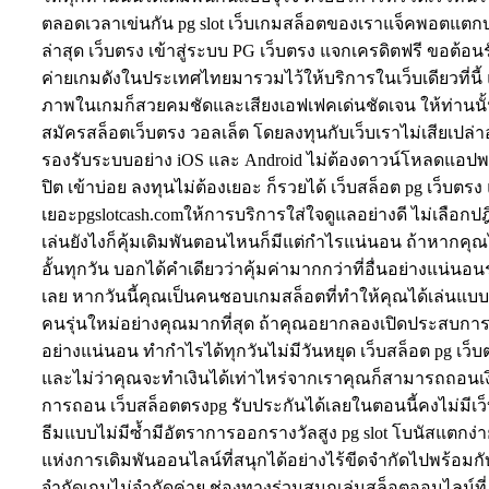
ตลอดเวลาเข่นกัน pg slot เว็บเกมสล็อตของเราแจ็คพอตแตกบ่
ล่าสุด เว็บตรง เข้าสู่ระบบ PG เว็บตรง แจกเครดิตฟรี ขอต้อนรั
ค่ายเกมดังในประเทศไทยมารวมไว้ให้บริการในเว็บเดียวที่นี้ 
ภาพในเกมก็สวยคมชัดและเสียงเอฟเฟคเด่นชัดเจน ให้ท่านนั้
สมัครสล็อตเว็บตรง วอลเล็ต โดยลงทุนกับเว็บเราไม่เสียเปล่า
รองรับระบบอย่าง iOS และ Android ไม่ต้องดาวน์โหลดแอปพลิ
ปิต เข้าบ่อย ลงทุนไม่ต้องเยอะ ก็รวยได้ เว็บสล็อต pg เว็บตรง
เยอะpgslotcash.comให้การบริการใส่ใจดูแลอย่างดี ไม่เลือกปฎิ
เล่นยังไงก็คุ้มเดิมพันตอนไหนก็มีแต่กำไรแน่นอน ถ้าหากคุณไ
อั้นทุกวัน บอกได้คำเดียวว่าคุ้มค่ามากกว่าที่อื่นอย่างแน
เลย หากวันนี้คุณเป็นคนชอบเกมสล็อตที่ทำให้คุณได้เล่นแบบส
คนรุ่นใหม่อย่างคุณมากที่สุด ถ้าคุณอยากลองเปิดประสบการณ
อย่างแน่นอน ทำกำไรได้ทุกวันไม่มีวันหยุด เว็บสล็อต pg เว็บต
และไม่ว่าคุณจะทำเงินได้เท่าไหร่จากเราคุณก็สามารถถอนเ
การถอน เว็บสล็อตตรงpg รับประกันได้เลยในตอนนี้คงไม่มีเว็
ธีมแบบไม่มีซ้ำมีอัตราการออกรางวัลสูง pg slot โบนัสแตกง่
แห่งการเดิมพันออนไลน์ที่สนุกได้อย่างไร้ขีดจำกัดไปพร้อมกั
จำกัดเกมไม่จำกัดค่าย ช่องทางร่วมสนุกเล่นสล็อตออนไลน์ที