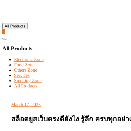
All Products
0
Catalog
Menu
All Products
Electronic Zone
Food Zone
Others Zone
Services
Smoking Zone
All Products
March 17, 2023
สล็อตยูสเว็บตรงดียังไง รู้ลึก ครบทุกอย่าง 