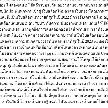
อย ไม่ลองเล่นไม่ได้แล้วรับประกันเลยว่าท่านจะสนุกกับการเล่นสล
บนักเดิมพันทุกท่านเข้าสู่ เว็บสล็อตใหม่ล่าสุด เว็บตรง มีคุณภาพรว
และยังเป็นเว็บสล็อตแตกง่ายที่สุดในปี 2022 มีการอัปเดตเกมใหม่อ
นเลือกเล่นแบบไม่อั้น รับประกันความมันอย่างแน่นอน เล่นแล้วได
อย่างแน่นอน หากพูดถึงการเล่นสล็อตออนไลน์ ท่านสามารถที่จะเล่นผ่
เคชันให้ยุ่งยาก สามารถเปิดเล่นเกมกับเราที่หน้าเว็บสล๊อตออนไ
 แหล่งรวมความสนุกครบวงจรที่น่าเล่นมากที่สุดในปี 2023 pg slot เว็บ
บัติ สามารถเข้าเล่นหรือเลือกเดิมพันที่ไหนเวลาไหนก็เล่นได้เพลินๆพบ
ม่อยากพลาดดิลเด็ดจากเรา pg slot เว็บไหนดี เพียงแค่คุณเปิด User
่นอนรวมเกมสล็อตออนไลน์จากทุกค่ายเกมดังมารวมไว้ให้คุณได้เลือกเ
นุกสุดมันส์แบบไม่มีจำกัด เราอยากให้คุณเข้ามาทดลองเล่นกับเราได
์ใหม่ไปกับการเล่นเกมเดิมพันออนไลน์ เราคิดว่าเกมสล็อตออนไลน์น
รง บริการ เกมคาสิโน มือถือ เรายืนหนึ่งเรื่องความปัง เว็บสล็อต p
งินออกมาได้ง่ายๆด้วยตัวเองได้เลยทันทีจะถอนยอดเท่าไหร่ ถอนม
บสล็อตออนไลน์เว็บไหนใจปล้ำและใจดีเท่าเราอีกแล้วเล่นผ่านมือถือ
าย แจ็คพอตแตกไว ไม่ว่ามือถือที่คุณมีจะมาจากค่ายไหนคุณก็สามารถ
บเราในวันนี้ โอกาสเป็นเศรษฐีคนต่อไปไม่แน่อาจจะเป็นคุณก็ได้แค่ข
่…