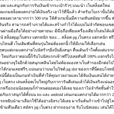
็อต และสนุกกับการรับเงินเข้ากระเป๋ารัวๆ แนะนำ เว็บสล็อตใหม่
มเกมสล็อตแตกง่ายได้เงินจริง เอาไว้ที่นี่แล้ว สำหรับเว็บเรานั้นได้
ยู่ตลอดเวลามากกว่า 500 เกม ให้ตัวเกมนั้นมีความทันสมัยมากขึ้น ส
้เงินจริง สามารถสร้างรายได้และสร้างกำไรได้แบบไม่จำกัดขอบเขต
านมือถือได้อย่างง่ายดายนะ มีมือถือเพียงเครื่องเดียวก็เล่นได้แล
ลน์ สล็อตpgเว็บตรง แตกหนัก ของ… สล็อต pg เว็บตรง แตกหนัก ฟร
ไหนดี เว็บเดิมพันที่คนรุ่นใหม่ต้องยกนิ้วให้มีเกมให้เลือกเล่น
แต่เกมแตกง่ายโบนัสรัวๆยิ่งปั่นยิ่งสนุก ตื่นเต้นเร้าใจตั้งแต่แรกเ
 ใหม่กับเราตอนนี้ก็รับโบนัสแรกเข้าฟรีไปเลยทันที 100% แจกจริงไ
ล่นอย่างจุใจอีกด้วยสนุกเพลินโดยไม่ต้องมองหาเว็บสำรองอีกต่อไป
้ก่อนเลยฟรีๆ แน่นอนว่าบนเว็บไซต์ pg slot ของเราที่นี่ตอบโจทย
ี้ต้องเป็นเกมทำเงินที่ทำให้คุณรวยง่ายและได้จับเงินแสนได้ง่าย
g เว็บตรง เล่นสล็อตเว็บใหญ่กับเราการันตีเล่นแล้วได้เงินจริงแน่นอ
ากหรือถอนน้อยคุณก็กำหนดยอดเองได้เลย ของเราไม่จำกัดขั้นต่ำ
กับเราสนุกได้ทั้งบน ios และ android เล่นเกมแตกง่ายได้มากกว่า 
หยิบนำมาเลือกใช้ได้อย่างอิสระได้เลย มาเริ่มต้นก้าวเข้าไปสู่โ
้ามคืนเดียว สมัคร pg เว็บตรง ฝากถอนง่าย รับโบนัสเยอะ เล่นได้ไ