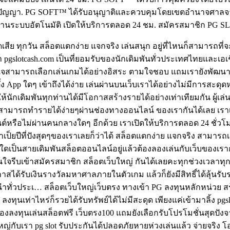
ัญญา. PG SOFT™ ได้รับอนุญาติและควบคุมโดยเขตอำนาจศาลจาก
นผ่านระบบอัตโนมัติ เปิดให้บริการตลอด 24 ชม. สมัครสมาชิก PG SL
การเสี่ยงโชค สนุกจัดเต็มไปกับเกมสล็อตที่เรามีให้บริการมากกว่า 500 เกม เลือกปั่นได้ช่วงเวลาไหนก็ได้ เล่นได้เลย 24 ชั่วโมง ทำไมต้องเลือกเล่น pg slot สล็อตเว็บใหญ่เว็บตรง มีดีกว่าเว็บอื่นอย่างไร การเดิมพันเราต้องเลือกเว็บที่ดีที่สุด สล็อตเว็บใหญ่เว็บตรง มั่นใจได้มาครบจัดเต็มทั้งคุณภาพและความสนุกจากเกมเดิมบนเว็บไซต์ของเรา ซึ่งจุดเด่นหลักของเว็บของเรานั้นก็คือผู้เล่นสามารถที่ฝากถอนเงินได้ด้วยตนเองผ่านระบบอัตโนมัติที่ทันสมัยของเว็บของเรา สล็อต pg มาแรง ได้เลย สะดวก ง่าย รวดเร็ว ไม่มีสะดุด ทุกธุรกรรมทางการเงินของคุณจะใช้ระยะเวลาภายในไม่เกิน 20 วินาทีต่อหนึ่งรายการเท่านั้น แถมคุณยังสามารถทำรายการได้ตลอด 24 ชั่วโมงไม่จำกัดจำนวนครั้ง และขั้นต่ำในการฝากถอนอีกด้วย ร่วมสนุกเล่นสล็อตกับเว็บ สมัครสล็อต วอเลท ที่แจกจริงแจกไม่อั้นแจกให้คุณได้นำไปใช้ร่วมสนุกโกยโบนัสจากเราได้เลยแบบไม่มีกั๊ก สมัครสมาชิกได้ก่อนเลยตอนนี้เล่นก่อน รวยก่อนแน่นอน และเมื่อท่านเข้ามาสมัครสมาชิกกับทางเรา แน่นอนว่าเรามีโปรโมชั่นอีกมากมายให้ท่านได้กดเลือกรับสิทธ์ รับลองเลยว่า ท่านจะคุ้มค่า คุ้มราคาในการเดิมพัน เดิมพันสนุก เดิมพ… สมัครสล็อต pg เว็บสล็อตแตกง่าย โบนัสแตกหนัก ถอนเงินได้ไม่จำกัด สมัครสล็อต pg สล็อตเว็บตรงยอดนิยมที่ขนกองทัพแต่เกมสล็อตแตกง่าย สล็อตแตกหนัก วันนี้ รวมเอาไว้ให้เลือกเล่นไม่มีซ้ำ pgslotcash.com พร้อมเปิดให้บริการตลอด 24 ชั่วโมง ไม่มีปิด ท่านสามารถเลือกคลิกเพื่อทำการเข้าร่วมเดิมพันกับเราได้ทันใด เพราะนี่คือลิ้งที่จะพาท่านเข้าไปสู่หน้าเว็บไซต์หลักนั่นเอง แน่นอนว่าเราเป็นเว็บที่มีคุณภาพ โปร่งใส และมีการเงินที่มั่นคงที่สุด ท่านไม่ต้องกังวลว่าเล่นแล้วจะไม่ได้เงิน เราให้จริง จ่ายจริง รวมถึงเว็บของเรามีระบบรักษาความปลอดภัย เพื่อไม่ให้ข้อมูลของผู้เล่นรั่วไหลออกไปนั่นเอง บอกเลยเล่นกับเรามั่นใจได้ทุกรอบ สล็อตเว็บตรงแตกง่าย จุดเด่นเรามีรูปแบบเกมสล็อตที่เล่นง่าย แตกทุกครั้งที่เข้าเล่น แถมเราได้ทำการปรับกราฟิกให้สวยคมชัดระดับ FULL HD ด้วย และมาพร้อมกับฟีเจอร์พิเศษมากมายให้ลุ้นทำเงินตลอดเวลา ซึ่งเราได้คัดเน้นๆ กับเกมที่ตอบโจทย์สำหรับทุกท่านมากกว่า 1,000 เกมเลยทีเดียว และยังสามารถเปิดเล่นผ่านเว็บเบราว์เซอร์ได้เลยไม่ต้องดาวน์โหลดให้เปลืองเวลา เล่นได้ทุกสถานที่ ทุกเวลา พบแต่เกมสล็อตที่ดีที่สุดแห่งปี2023 ลุ้นโชคใหญ่ได้ทุกนาที สัมผัสกับแจ็คพอต เเละเงินรางวัลจากการสปินสร้างกำไรได้เป็นกอบเป็นกำ แค่ลองเปิดใจให้กับช่องทางการค้นหาเเบบใหม่ pg slot รับรองทำเงินไวไม่ตก เทรนด์มาพิสูจน์ความปัง กับเกมสล็อตที่ให้คุณพบกับเอฟเฟกต์สุดอลัง โบนัสกระจายได้แล้ววันนี้ ลงทุนง่ายๆ สมัครสล็อต pg มีเกมให้เลือกเล่นเยอะ เล่นง่ายๆ ผ่านมือถือ สล็อตเจ้าใหญ่ สมัครสล็อต pg ใจป๋าเปิดให้สมาชิกทุกเพศทุกวัยได้เข้าเล่นเกมแตกง่ายได้มากกว่า 200 ธีมแบบไม่มีซ้ำทางเข้าเล่นที่ง่ายต่อการใช้งานสำหรับทุกท่านจริงๆ เนื่องจากเราพัฒนาระบบให้สามารถรองรับการเข้าเล่นเกมสล็อตได้ครบทุกแพลตฟอร์ม ไม่ว่าจะเป็น มือถือ คอมพิวเตอร์ และแท็บเล็ต ก็สามารถเข้าร่วมสนุกกับเว็บของเราได้หมด บอกเลยเราตอบสนองต่อความต้องการสำหรับผู้เล่นในยุคปัจจุบันได้ดีเยี่ยม จึงเป็นเหตุผลว่าทำไมมีจำนวนผู้เข้าใช้บริการกับเราแบบไม่ขาดสาย สล็อตเว็บตรง เว็บใหญ่ PG ระบบมีความเสถียรภาพทำให้ท่านสามารถเพลิดเพลินกับการปั่นสล็อตได้อย่างลื่นไหลไม่มีปัญหารบกวน และมาพร้อมโปรโมชั่นพิเศษอีกมากมายที่รอแจกให้ท่านอยู่ แถมพร้อมเสิร์ฟกับฟีวเจอร์ซื้อสปีน ซึ่งมันจะทำให้ผู้เล่นทุกท่านได้เข้าไปสู่โหมดการสร้างกำไรได้อย่างรวดเร็วยิ่งขึ้นนั่นเอง บริการดีๆ แบบน… เว็บสล็อตยอดนิยม pg ทางเข้า อัพเดทใหม่ บริการ เกมสล็อต ผ่านมือถือ เว็บสล็อตยอดนิยม pg เว็บสล็อตน่าเล่นทันสมัยที่ดีที่สุดในตอนนี้ สล็อตเว็บตรง อันดับ 1 เทคโนโลยีใหม่ๆมาปรับปรุงและพัฒนาต่อยอดเรื่อยๆ pgslotcash.com เพื่อให้ทุกท่านนั้นได้รับการบริการที่มีคุณภาพมากที่สุด และยังเป็นเว็บที่มีทีมงานคอยคัดสรรแต่เกมระดับพรี่เมี่ยมมาให้นักเดิมพันทุกท่านได้ร่วมสนุกกันแบบจุใจ