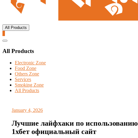
All Products
0
Catalog
Menu
All Products
Electronic Zone
Food Zone
Others Zone
Services
Smoking Zone
All Products
January 4, 2026
Лучшие лайфхаки по использованию
1хбет официальный сайт