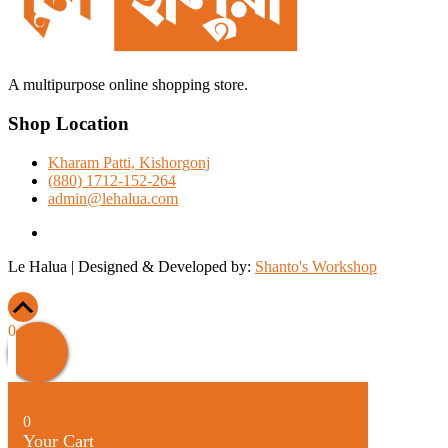
A multipurpose online shopping store.
Shop Location
Kharam Patti, Kishorgonj
(880) 1712-152-264
admin@lehalua.com
facebook
Le Halua | Designed & Developed by:
Shanto's Workshop
Scroll
Up
0
0
Your Cart