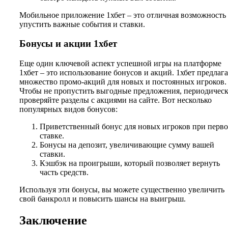
Мобильное приложение 1хбет – это отличная возможность
упустить важные события и ставки.
Бонусы и акции 1хбет
Еще один ключевой аспект успешной игры на платформе
1хбет – это использование бонусов и акций. 1хбет предлага
множество промо-акций для новых и постоянных игроков.
Чтобы не пропустить выгодные предложения, периодичес
проверяйте разделы с акциями на сайте. Вот несколько
популярных видов бонусов:
Приветственный бонус для новых игроков при перв
ставке.
Бонусы на депозит, увеличивающие сумму вашей
ставки.
Кэшбэк на проигрыши, который позволяет вернуть
часть средств.
Используя эти бонусы, вы можете существенно увеличить
свой банкролл и повысить шансы на выигрыш.
Заключение