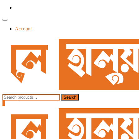
Skip
facebook
to
content
Topbar
Menu
Account
Search
Search
for:
0