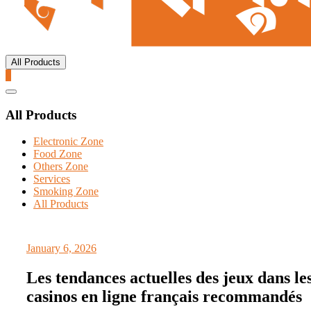
All Products
0
Catalog
Menu
All Products
Electronic Zone
Food Zone
Others Zone
Services
Smoking Zone
All Products
January 6, 2026
Les tendances actuelles des jeux dans le
casinos en ligne français recommandés