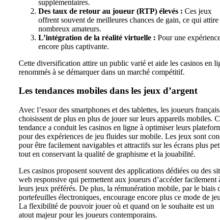
supplémentaires.
Des taux de retour au joueur (RTP) élevés :
Ces jeux
offrent souvent de meilleures chances de gain, ce qui attire
nombreux amateurs.
L’intégration de la réalité virtuelle :
Pour une expérienc
encore plus captivante.
Cette diversification attire un public varié et aide les casinos en l
renommés à se démarquer dans un marché compétitif.
Les tendances mobiles dans les jeux d’argent
Avec l’essor des smartphones et des tablettes, les joueurs français
choisissent de plus en plus de jouer sur leurs appareils mobiles. C
tendance a conduit les casinos en ligne à optimiser leurs platefor
pour des expériences de jeu fluides sur mobile. Les jeux sont co
pour être facilement navigables et attractifs sur les écrans plus peti
tout en conservant la qualité de graphisme et la jouabilité.
Les casinos proposent souvent des applications dédiées ou des si
web responsive qui permettent aux joueurs d’accéder facilement 
leurs jeux préférés. De plus, la rémunération mobile, par le biais 
portefeuilles électroniques, encourage encore plus ce mode de jeu
La flexibilité de pouvoir jouer où et quand on le souhaite est un
atout majeur pour les joueurs contemporains.