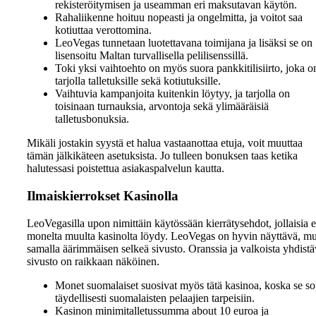
rekisteröitymisen ja useamman eri maksutavan käytön.
Rahaliikenne hoituu nopeasti ja ongelmitta, ja voitot saa
kotiuttaa verottomina.
LeoVegas tunnetaan luotettavana toimijana ja lisäksi se on
lisensoitu Maltan turvallisella pelilisenssillä.
Toki yksi vaihtoehto on myös suora pankkitilisiirto, joka o
tarjolla talletuksille sekä kotiutuksille.
Vaihtuvia kampanjoita kuitenkin löytyy, ja tarjolla on
toisinaan turnauksia, arvontoja sekä ylimääräisiä
talletusbonuksia.
Mikäli jostakin syystä et halua vastaanottaa etuja, voit muuttaa
tämän jälkikäteen asetuksista. Jo tulleen bonuksen taas ketika
halutessasi poistettua asiakaspalvelun kautta.
Ilmaiskierrokset Kasinolla
LeoVegasilla upon nimittäin käytössään kierrätysehdot, jollaisia e
monelta muulta kasinolta löydy. LeoVegas on hyvin näyttävä, mu
samalla äärimmäisen selkeä sivusto. Oranssia ja valkoista yhdist
sivusto on raikkaan näköinen.
Monet suomalaiset suosivat myös tätä kasinoa, koska se so
täydellisesti suomalaisten pelaajien tarpeisiin.
Kasinon minimitalletussumma about 10 euroa ja