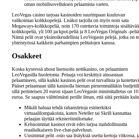
oman mobiilisovelluksen pelaamista varten.
LeoVegas casino tarjoaa kasinoiden suurimpaan kuuluvan
valikoiman kolikkopelejä. Lisäksi tarjolla on myös noin sata
Megaways-kolikkopeliä, noin 170 ostettavia toimintoja sisältävää
kolikkopeliä, yli 100 jackpot-peliä ja 8 LeoVegas Originals -peliä
Nämä pelit ovat yksinoikeudellisia LeoVegasin pelejä, jotka on t
yhteistyössä kaikkein parhaimpien pelitalojen kanssa.
Osakkeet
Koska kyseessä about lisensoitu nettikasino, on pelaaminen
LeoVegasilla huoletonta. Pelaaja voi keskittyä ainoastaan
pelaamiseen, sillä kaikki kasinon pelit ovat turvallisia ja luotettavi
Pääset pelaamaan tällä kasinolla hieman pienemmälläkin budjetill
sillä perinteisen 20 euron sijaan LeoVegasin minimitalletus on 10
euroa. Se saapuu välittömästi perille ilman, että siitä peritään kulu
Mikäli haluaa tehdä rahansiirtoja esimerkiksi
virtuaalilompakoista, kuten Neteller tai Skrill kannattaa
pelaajan täyttää rekisteröintilomake.
Kehnoimmat kasinot eivät edes tarjoa mahdollisuutta
reaaliaikaiseen live-chat-palveluun.
Uusimmat pelit -osio saa lisäyksiä useita kertoja viikossa, j