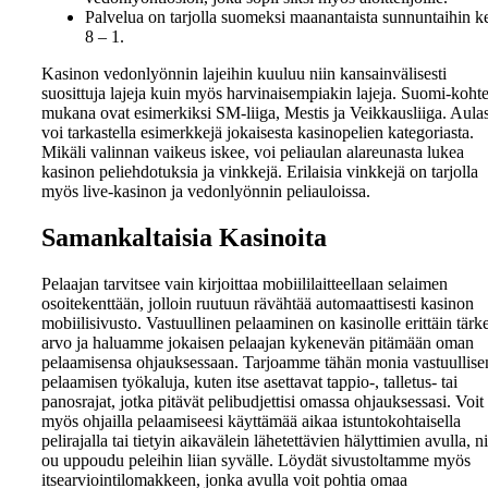
Palvelua on tarjolla suomeksi maanantaista sunnuntaihin ke
8 – 1.
Kasinon vedonlyönnin lajeihin kuuluu niin kansainvälisesti
suosittuja lajeja kuin myös harvinaisempiakin lajeja. Suomi-kohte
mukana ovat esimerkiksi SM-liiga, Mestis ja Veikkausliiga. Aula
voi tarkastella esimerkkejä jokaisesta kasinopelien kategoriasta.
Mikäli valinnan vaikeus iskee, voi peliaulan alareunasta lukea
kasinon peliehdotuksia ja vinkkejä. Erilaisia vinkkejä on tarjolla
myös live-kasinon ja vedonlyönnin peliauloissa.
Samankaltaisia Kasinoita
Pelaajan tarvitsee vain kirjoittaa mobiililaitteellaan selaimen
osoitekenttään, jolloin ruutuun rävähtää automaattisesti kasinon
mobiilisivusto. Vastuullinen pelaaminen on kasinolle erittäin tärk
arvo ja haluamme jokaisen pelaajan kykenevän pitämään oman
pelaamisensa ohjauksessaan. Tarjoamme tähän monia vastuullise
pelaamisen työkaluja, kuten itse asettavat tappio-, talletus- tai
panosrajat, jotka pitävät pelibudjettisi omassa ohjauksessasi. Voit
myös ohjailla pelaamiseesi käyttämää aikaa istuntokohtaisella
pelirajalla tai tietyin aikavälein lähetettävien hälyttimien avulla, n
ou uppoudu peleihin liian syvälle. Löydät sivustoltamme myös
itsearviointilomakkeen, jonka avulla voit pohtia omaa