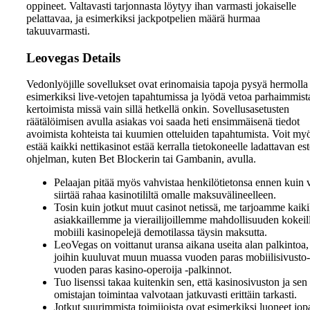
oppineet. Valtavasti tarjonnasta löytyy ihan varmasti jokaiselle
pelattavaa, ja esimerkiksi jackpotpelien määrä hurmaa
takuuvarmasti.
Leovegas Details
Vedonlyöjille sovellukset ovat erinomaisia tapoja pysyä hermolla
esimerkiksi live-vetojen tapahtumissa ja lyödä vetoa parhaimmist
kertoimista missä vain sillä hetkellä onkin. Sovellusasetusten
räätälöimisen avulla asiakas voi saada heti ensimmäisenä tiedot
avoimista kohteista tai kuumien otteluiden tapahtumista. Voit my
estää kaikki nettikasinot estää kerralla tietokoneelle ladattavan es
ohjelman, kuten Bet Blockerin tai Gambanin, avulla.
Pelaajan pitää myös vahvistaa henkilötietonsa ennen kuin 
siirtää rahaa kasinotililtä omalle maksuvälineelleen.
Tosin kuin jotkut muut casinot netissä, me tarjoamme kaiki
asiakkaillemme ja vierailijoillemme mahdollisuuden kokeil
mobiili kasinopelejä demotilassa täysin maksutta.
LeoVegas on voittanut uransa aikana useita alan palkintoa,
joihin kuuluvat muun muassa vuoden paras mobiilisivusto-
vuoden paras kasino-operoija -palkinnot.
Tuo lisenssi takaa kuitenkin sen, että kasinosivuston ja sen
omistajan toimintaa valvotaan jatkuvasti erittäin tarkasti.
Jotkut suurimmista toimijoista ovat esimerkiksi luoneet jop