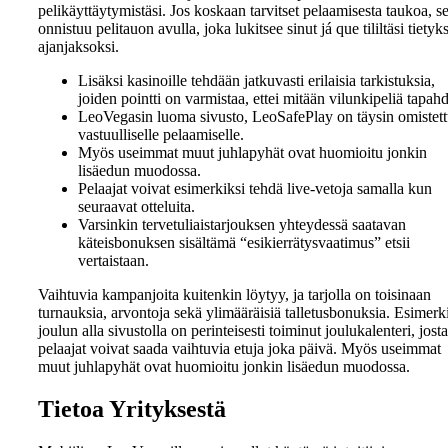
pelikäyttäytymistäsi. Jos koskaan tarvitset pelaamisesta taukoa, s
onnistuu pelitauon avulla, joka lukitsee sinut já que tililtäsi tietyks
ajanjaksoksi.
Lisäksi kasinoille tehdään jatkuvasti erilaisia tarkistuksia,
joiden pointti on varmistaa, ettei mitään vilunkipeliä tapah
LeoVegasin luoma sivusto, LeoSafePlay on täysin omistet
vastuulliselle pelaamiselle.
Myös useimmat muut juhlapyhät ovat huomioitu jonkin
lisäedun muodossa.
Pelaajat voivat esimerkiksi tehdä live-vetoja samalla kun
seuraavat otteluita.
Varsinkin tervetuliaistarjouksen yhteydessä saatavan
käteisbonuksen sisältämä “esikierrätysvaatimus” etsii
vertaistaan.
Vaihtuvia kampanjoita kuitenkin löytyy, ja tarjolla on toisinaan
turnauksia, arvontoja sekä ylimääräisiä talletusbonuksia. Esimerk
joulun alla sivustolla on perinteisesti toiminut joulukalenteri, josta
pelaajat voivat saada vaihtuvia etuja joka päivä. Myös useimmat
muut juhlapyhät ovat huomioitu jonkin lisäedun muodossa.
Tietoa Yrityksestä