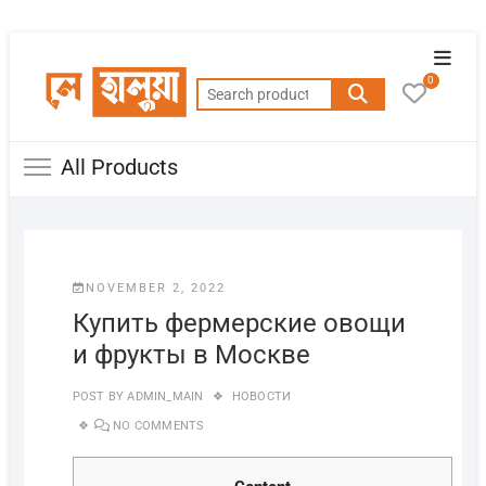
Skip
Topba
to
0
Menu
Search
content
for:
All Products
NOVEMBER 2, 2022
Купить фермерские овощи
и фрукты в Москве
POST BY
ADMIN_MAIN
НОВОСТИ
NO COMMENTS