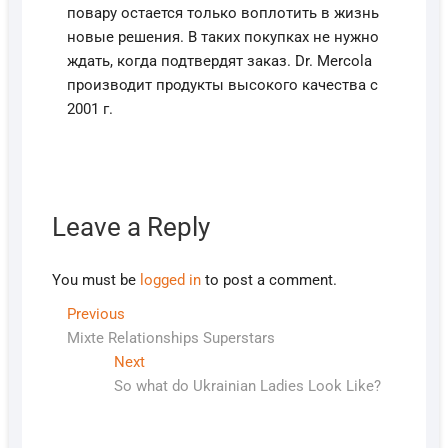
повару остается только воплотить в жизнь
новые решения. В таких покупках не нужно
ждать, когда подтвердят заказ. Dr. Mercola
производит продукты высокого качества с
2001 г.
Leave a Reply
You must be
logged in
to post a comment.
Post
Previous
Previous
post:
Mixte Relationships Superstars
navigation
Next
Next
post:
So what do Ukrainian Ladies Look Like?