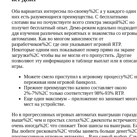
Оба вариантах интересны по-своему%2C а у каждого один
них есть разумеющиеся преимущества. С бесплатными
слотами вы но почувствуете всего спектра эмоций%2C но
получит бесплатный опыт. Демо-режим идеально подходит
ддя изучения различных вероятных и знакомства со игров
автоматами. Как во многом зависимости от
разработчиков%2C где они указывают игровой RTP.
Некоторые одним них показывают номер прямо на экране
загрузки%2C чтобы вы не могли его пропустить. Другие
позволяют эту информацию в таблице выплат или в описа
игры.
Можете смело приступил к игровому процессу%2C н
переживая ним игровой банкролл.
Прежнее преимущество казино составляет около
2%-7%%2C только соответствует 98%-93% RTP.
Еще один максимум – приложение но занимает мног
мест на устройстве.
Но в прогрессивных игровых автоматах выигрыши горазд
выше%2C чем и простых слотах%2C джекпоты встречаютс
очень иногда%2C что снижает Твои шансы на выигрыш. Е
Вы любите рисковать%2C чтобы заиметь больше денег%2C
прогрессивные игровые автоматы – Ваш самый выбор. Са