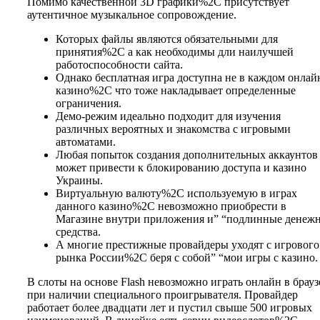
Помимо качественной 3D графики%2C присутствует
аутентичное музыкальное сопровождение.
Которых файлы являются обязательными для
принятия%2C а как необходимы дли наилучшей
работоспособности сайта.
Однако бесплатная игра доступна не в каждом онлай
казино%2C что тоже накладывает определенные
ограничения.
Демо-режим идеально подходит для изучения
различных вероятных и знакомства с игровыми
автоматами.
Любая попыток создания дополнительных аккаунтов
может привести к блокированию доступа и казино
Украины.
Виртуальную валюту%2C используемую в играх
данного казино%2C невозможно приобрести в
Магазине внутри приложения и” “подлинные денеж
средства.
А многие престижные провайдеры уходят с игрового
рынка России%2C беря с собой” “мои игры с казино.
В слоты на основе Flash невозможно играть онлайн в брауз
при наличии специального проигрывателя. Провайдер
работает более двадцати лет и пустил свыше 500 игровых