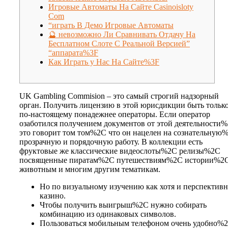
Игровые Автоматы На Сайте Casinoisloty
Com
“играть В Демо Игровые Автоматы
🔮 невозможно Ли Сравнивать Отдачу На
Бесплатном Слоте С Реальной Версией”
“аппарата%3F
Как Играть у Нас На Сайте%3F
UK Gambling Commision – это самый строгий надзорный
орган. Получить лицензию в этой юрисдикции быть тольк
по-настоящему понадежнее операторы. Если оператор
озаботился получением документов от этой деятельности
это говорит том том%2C что он нацелен на сознательную
прозрачную и порядочную работу. В коллекции есть
фруктовые же классические видеослоты%2C релизы%2C
посвященные пиратам%2C путешествиям%2C истории%2
животным и многим другим тематикам.
Но по визуальному изучению как хотя и перспективн
казино.
Чтобы получить выигрыш%2C нужно собирать
комбинацию из одинаковых символов.
Пользоваться мобильным телефоном очень удобно%