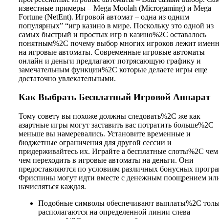
известные примеры – Mega Moolah (Microgaming) и Mega
Fortune (NetEnt). Игровой автомат – одна из одним
популярных” “игр казино в мире. Поскольку это одной из
самых быстрый и простых игр в казино%2C оставалось
понятным%2C почему выбор многих игроков лежит имен
на игровые автоматы. Современные игровые автоматы
онлайн и деньги предлагают потрясающую графику и
замечательным функции%2C которые делаете игры еще
достаточно увлекательными.
Как Выбрать Бесплатный Игровой Аппарат
Тому совету вы похоже должны следовать%2C же как
азартные игры могут заставить вас потратить больше%2C
меньше вы намеревались. Установите временные и
бюджетные ограничения для другой сессии и
придерживайтесь их. Играйте а бесплатные слоты%2C чем
чем переходить в игровые автоматы на деньги. Они
предоставляются по условиям различных бонусных програ
Фриспины могут идти вместе с денежным поощрением ил
начисляться каждая.
Подобные символы обеспечивают выплаты%2C толь
располагаются на определенной линии слева