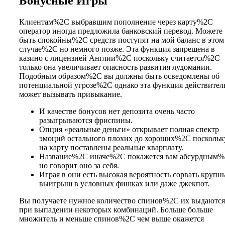
Бонусные Игры
Клиентам%2C выбравшим пополнение через карту%2C
оператор иногда предложила банковский перевод. Можете
быть спокойны%2C средств поступят на мой баланс в этом
случае%2C но немного позже. Эта функция запрещена в
казино с лицензией Англии%2C поскольку считается%2C
только она увеличивает опасность развития лудомании.
Подобным образом%2C вы должны быть осведомлены об
потенциальной угрозе%2C однако эта функция действител
может вызывать привыкание.
И качестве бонусов нет депозита очень часто
разыгрываются фриспины.
Опция «реальные деньги» открывает полная спектр
эмоций остального плохих до хороших%2C поскольк
на карту поставлены реальные кварплату.
Название%2C иначе%2C покажется вам абсурдным
но говорит оно за себя.
Играя в они есть высокая вероятность сорвать крупн
выигрыш в условных фишках или даже джекпот.
Вы получаете нужное количество спинов%2C их выдаются
при выпадении некоторых комбинаций. Больше больше
множитель и меньше спинов%2C чем выше окажется