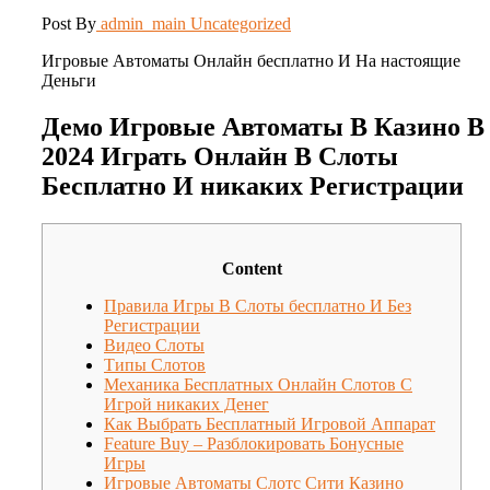
Post By
admin_main
Uncategorized
Игровые Автоматы Онлайн бесплатно И На настоящие
Деньги
Демо Игровые Автоматы В Казино В
2024 Играть Онлайн В Слоты
Бесплатно И никаких Регистрации
Content
Правила Игры В Слоты бесплатно И Без
Регистрации
Видео Слоты
Типы Слотов
Механика Бесплатных Онлайн Слотов С
Игрой никаких Денег
Как Выбрать Бесплатный Игровой Аппарат
Feature Buy – Разблокировать Бонусные
Игры
Игровые Автоматы Слотс Сити Казино