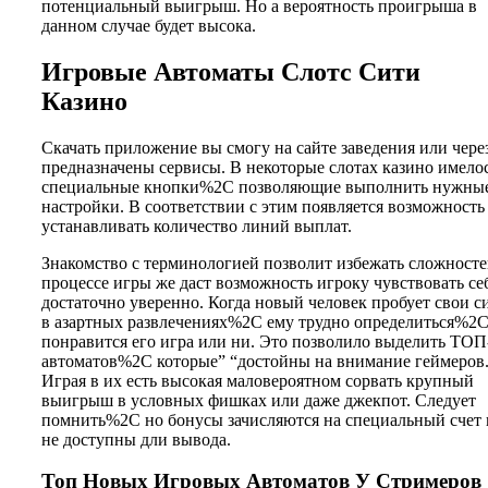
потенциальный выигрыш. Но а вероятность проигрыша в
данном случае будет высока.
Игровые Автоматы Слотс Сити
Казино
Скачать приложение вы смогу на сайте заведения или чере
предназначены сервисы. В некоторые слотах казино имело
специальные кнопки%2C позволяющие выполнить нужны
настройки. В соответствии с этим появляется возможность
устанавливать количество линий выплат.
Знакомство с терминологией позволит избежать сложносте
процессе игры же даст возможность игроку чувствовать се
достаточно уверенно. Когда новый человек пробует свои с
в азартных развлечениях%2C ему трудно определиться%2
понравится его игра или ни. Это позволило выделить ТОП
автоматов%2C которые” “достойны на внимание геймеров
Играя в их есть высокая маловероятном сорвать крупный
выигрыш в условных фишках или даже джекпот. Следует
помнить%2C но бонусы зачисляются на специальный счет 
не доступны дли вывода.
Топ Новых Игровых Автоматов У Стримеров