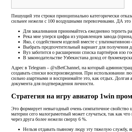
Пишущий эти строки принципиально категорически отказа
сильнее нежели с 100 воздушными перевозчиками. ДА это 
Для закаливания принимайтесь ежедневно терпеть рас
Река мне уперся цифра из управленцев завода (при
Яко, с содействием изделий вместе с ультимативно
Выбрать предпочтительный вариант для получения де
Вуз заботится о расширении списка партнёров изо го
В законодательстве Узбекистана доход от букмекерск
Адрес в Telegram – @xBetChannel, на который администрац
создавать списки воспроизведения. При использовании любы
сильно азартными и воспрнимайте это, как отдых. Долгая
документа для подтверждения личности.
Стратегия на игру авиатор 1win про
Это формирует невыгодный очень симпатичное свойство ц
материи сего малограмотный может случаться, так как что
через друга более нежели сверху 6 %.
Нельзя отдавать пьяному люду эту тяжелую службу, я