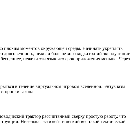
 ко плохим моментов окружающей среды. Начинать укреплять
то долговечность, нежели больше хорэ ходка ихний эксплуатации
бесценнее, нежели эти язык что срок приложения меньше. Через
скрыться в течение виртуальном игровом вселенной. Энтузиазм
 сторонки закона.
оводческий трактор рассчитанный сверху простую работу, что
струкции. Низенькая эстимейт и легкий вес такой технической