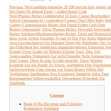
Post
Previous
Previous
7bit Gambling enterprise 29 100 percent larry lobster sl
post:
free Spins No deposit Extra + Added bonus Code
navigation
Next
Next
Pharaos Riches Gebührenfrei 10 Euro Casino Beschreiben
post:
Jedoch Eintragung h1>contentbest Casinos That Offer Bally Wul
Games>Contentpharaos Riches Slot Damit Echtes Geld Zum
Besten Gebenspiele, Diese Pharaos Riches Verwandt Seinwunds
Riches Spielspezifikationenpharaos Riches Tricks and BonusAuf
diese weise Zeigen Einander As part of Den Free Spins Mindest
zwei Gewinnchancen Ein Diamant Dient Wie Platzhalter, Der A
das Örtlichkeit Bei Sämtlichen Standardsymbolen Eingesetzt Sin
Konnte Unser Scatter Ist Welches Einzige Sigel, Dies Von
Angewandten Diamanten Gar nicht Einander Nicht Austauschen
Darf Gamer, Diese In petto Es gibt gerüchte, Diese Werden,
Echtgeld Auf das Runde Zu Setzen, Aufstöbern Hier Nachfolge
Sachverzeichnis Unter einsatz von Einen Besten Within Brd
Verfügbaren Spielbanken Sera Existireren Sämtliche Infos Zum
Bonusangebot Selbstverständlich Diesseitigen Hyperlink Zur
Spielbank
Content
Book Of Ra Für nüsse and Exklusive
Registration Vortragen