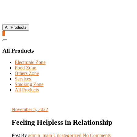
All Products
0
Catalog
Menu
All Products
Electronic Zone
Food Zone
Others Zone
Services
Smoking Zone
All Products
November 5, 2022
Feeling Helpless in Relationship
Post By
admin_main
Uncategorized
No Comments