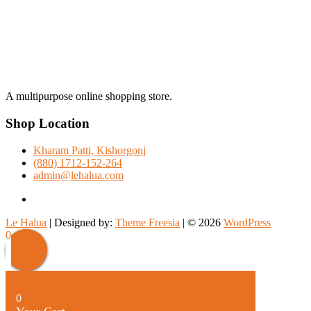
A multipurpose online shopping store.
Shop Location
Kharam Patti, Kishorgonj
(880) 1712-152-264
admin@lehalua.com
facebook
Le Halua
| Designed by:
Theme Freesia
| © 2026
WordPress
Scroll
0
Up
0