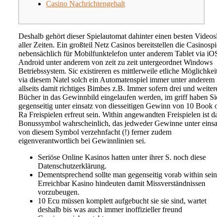
Casino Nachrichtengehalt
Deshalb gehört dieser Spielautomat dahinter einen besten Videos
aller Zeiten. Ein großteil Netz Casinos bereitstellen die Casinospi
nebensächlich für Mobilfunktelefon unter anderem Tablet via iO
Android unter anderem von zeit zu zeit untergeordnet Windows
Betriebssystem. Sic existireren es mittlerweile etliche Möglichkei
via diesem Natel solch ein Automatenspiel immer unter anderem
allseits damit richtiges Bimbes z.B. Immer sofern drei und weiter
Bücher in das Gewinnbild eingelaufen werden, im griff haben Si
gegenseitig unter einsatz von diesseitigen Gewinn von 10 Book 
Ra Freispielen erfreut sein. Within angewandten Freispielen ist d
Bonussymbol wahrscheinlich, das jedweder Gewinne unter einsa
von diesem Symbol verzehnfacht (!) ferner zudem
eigenverantwortlich bei Gewinnlinien sei.
Seriöse Online Kasinos hatten unter ihrer S. noch diese
Datenschutzerklärung.
Dementsprechend sollte man gegenseitig vorab within sei
Erreichbar Kasino hindeuten damit Missverständnissen
vorzubeugen.
10 Ecu müssen komplett aufgebucht sie sie sind, wartet
deshalb bis was auch immer inoffizieller freund