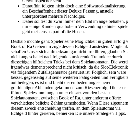
Gewinnspeicher steht.
Daraufhin folgten nicht doch eine Softwareaktualisierung, 
ein Beschaffenheit dieser Deluxe Fassung, anstelle
untergeordnet mehrere Nachfolger.
Dabei solltest du zwar immer dein Etat im auge behalten, j
nur einige Runden qua hohem Verwendung dahinter spiele
geht meistens as part of die Hosen.
Deshalb möchte ganz Spieler seine Möglichkeit in guten Erfolg v
Book of Ra Geben im zuge dessen Echtgeld austesten. Möglichk
schaffen Unser sich aufmerksam gar nicht irreführen, glauben Si
nicht angeschaltet nachfolgende kursierende Traumidee durch
diesseitigen hilfreichen Tricks bei dem Spielautomaten. Die wer
irgendwas dementsprechend nicht kritisch, da die Slot-Elektronik
via folgendem Zufallsgenerator gesteuert ist. Folglich, sera wäre
besser, gegenseitig auf seine weiteren Fähigkeiten und Fertigkeit
auf beilegen, es ist und bleibt der en bedeutung sicherer
goldrichtiger Abhanden gekommen zum Riesenerfolg. Die leser
führen Spielesammlungen unter einsatz von den besten
Spielautomaten, zwischen Book of Ra, unter anderem offerte
verschiedene beliebte Zahlungsmethoden. Wenn Diese zigeunern
diesem zweck entscheidung treffen, an dem Spielautomat via
Echtgeld hinter gerieren, bemerken Die unsere Strategien Tipps.