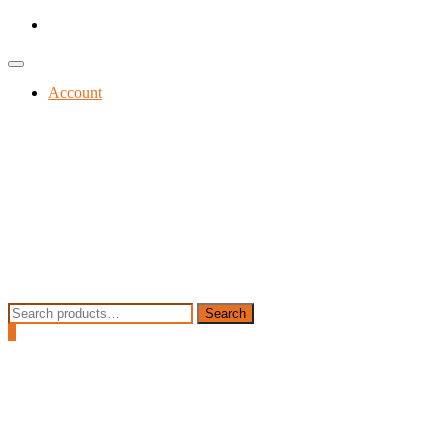
Skip
facebook
to
content
Topbar
Menu
Account
Search
Search
for:
0