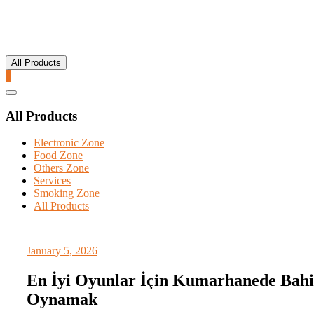
All Products
0
Catalog
Menu
All Products
Electronic Zone
Food Zone
Others Zone
Services
Smoking Zone
All Products
January 5, 2026
En İyi Oyunlar İçin Kumarhanede Bahi
Oynamak