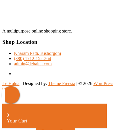
A multipurpose online shopping store.
Shop Location
Kharam Patti, Kishorgonj
(880) 1712-152-264
admin@lehalua.com
facebook
Le Halua
| Designed by:
Theme Freesia
| © 2026
WordPress
Scroll
0
Up
0
Your Cart