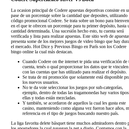
La ocasion principal de Codere apuestas deportivas consiste en u
pase de un porcentaje sobre la cantidad que deposites, utilizando 
código promocional Codere. Se trata sobre un bono para bienven
en el que te ofrecen un porcentaje para tu primer depósito, hasta 
cantidad determinada. Una sucesión hecho esto, tu cuenta será
verificada y lista para realizar apuestas. Este sitio web de apuesta
presenta some de los mejores juegos de video bingo que hay dur
el mercado. Hot Dice y Previous Bingo en París son los Codere
bingo online la cual más destacan.
Cuando Codere on the internet te pida una verificación de 
cuenta, tenés o qual proporcionar los datos que te vinculen
con las cuentas que has utilizado para realizar el depósito.
Se trata de mi promoción que solamente está disponible pr
los nuevos usuarios.
No te da voie seleccionar los juegos por sub-categorías,
ejemplo, dentro de todas las tragamonedas hay varios tipos
ellas y todas están mezcladas.
Y también, se acordaron de aquellos la cual les gusta este
casino, manteniendo como alguna vez fueron hace años, m
referencia en el tipo de juegos buscando nuestro país.
La liga favorita delete básquet tiene muchos admiradores dentro 
los apostadores la cual navegan la net a diario. Contamos con la