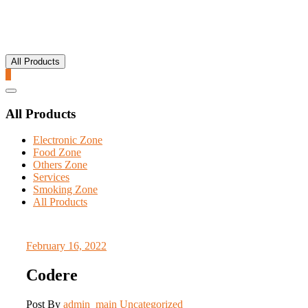
All Products
0
Catalog
Menu
All Products
Electronic Zone
Food Zone
Others Zone
Services
Smoking Zone
All Products
February 16, 2022
Codere
Post By
admin_main
Uncategorized