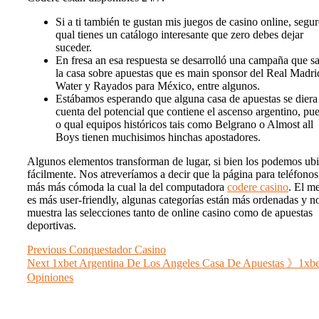
Si a ti también te gustan mis juegos de casino online, segu
qual tienes un catálogo interesante que zero debes dejar
suceder.
En fresa an esa respuesta se desarrolló una campaña que s
la casa sobre apuestas que es main sponsor del Real Madri
Water y Rayados para México, entre algunos.
Estábamos esperando que alguna casa de apuestas se diera
cuenta del potencial que contiene el ascenso argentino, pu
o qual equipos históricos tais como Belgrano o Almost all
Boys tienen muchisimos hinchas apostadores.
Algunos elementos transforman de lugar, si bien los podemos ubi
fácilmente. Nos atreveríamos a decir que la página para teléfonos
más más cómoda la cual la del computadora
codere casino
. El m
es más user-friendly, algunas categorías están más ordenadas y n
muestra las selecciones tanto de online casino como de apuestas
deportivas.
Post
Previous
Previous
Conquestador Casino
Next
post:
Next
1xbet Argentina De Los Angeles Casa De Apuestas 》1xbe
navigation
post:
Opiniones