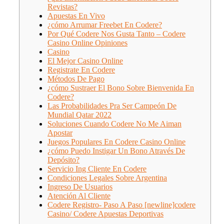
Revistas?
Apuestas En Vivo
¿cómo Arrumar Freebet En Codere?
Por Qué Codere Nos Gusta Tanto – Codere
Casino Online Opiniones
Casino
El Mejor Casino Online
Registrate En Codere
Métodos De Pago
¿cómo Sustraer El Bono Sobre Bienvenida En
Codere?
Las Probabilidades Pra Ser Campeón De
Mundial Qatar 2022
Soluciones Cuando Codere No Me Aiman
Apostar
Juegos Populares En Codere Casino Online
¿cómo Puedo Instigar Un Bono Através De
Depósito?
Servicio Ing Cliente En Codere
Condiciones Legales Sobre Argentina
Ingreso De Usuarios
Atención Al Cliente
Codere Registro- Paso A Paso [newline]codere
Casino/ Codere Apuestas Deportivas