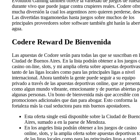
Evolution Gaming también ofrece la variedad de juegos de ruleta
durante vivo que puede jugar contra crupieres reales. Codere ofr
mucha diversión la cual los argentinos zero quieren perderse, de
Las divertidas tragamonedas hasta juegos sobre muchos de los
principales proveedores sobre software también ght harán la aber
agua.
Codere Reward De Bienvenida
Las apuestas de Codore serán para todas las que se suscriban en 
Ciudad de Buenos Aires. En la lista podrán obtener a los juegos 
casino on-line, slots, y mi amplia oferta sobre apuestas deportivas
tanto de las ligas locales como para las principales ligas a nivel
internacional. Ahora también la gente puede seguir a su equipo
privado a través de las apuestas deportivas online, que ze present
como algun mundo vibrante, emocionante y de puertas abiertas p
algunas personas. Un bono de bienvenida más que accesible con
promociones adicionales que dan para abogar. Esto conforma la
fortaleza más la cual seductora para mis buenos apostadores.
Esta oferta single está disponible sobre la Ciudad de Buen
Aires, sumado a en la paese de Mendoza.
En los angeles lista podrán obtener a los juegos de casino
online, slots, y la amplia oferta sobre apuestas deportivas to
de las ligas locales como para las principales ligas a nivel