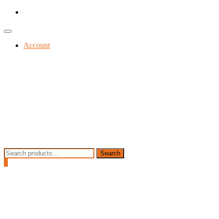
Skip
facebook
to
content
Topbar
Menu
Account
Search
Search
for:
0