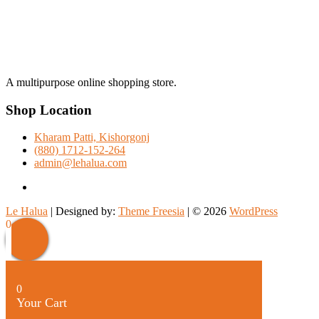
A multipurpose online shopping store.
Shop Location
Kharam Patti, Kishorgonj
(880) 1712-152-264
admin@lehalua.com
facebook
Le Halua
| Designed by:
Theme Freesia
| © 2026
WordPress
Scroll
0
Up
0
Your Cart