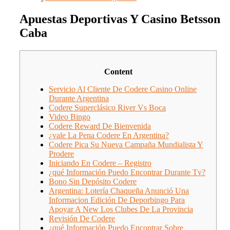
Apuestas Deportivas Y Casino Betsson
Caba
Content
Servicio Al Cliente De Codere Casino Online
Durante Argentina
Codere Superclásico River Vs Boca
Video Bingo
Codere Reward De Bienvenida
¿vale La Pena Codere En Argentina?
Codere Pica Su Nueva Campaña Mundialista Y
Prodere
Iniciando En Codere – Registro
¿qué Información Puedo Encontrar Durante Tv?
Bono Sin Depósito Codere
Argentina: Lotería Chaqueña Anunció Una
Informacion Edición De Deporbingo Para
Apoyar A New Los Clubes De La Provincia
Revisión De Codere
¿qué Información Puedo Encontrar Sobre