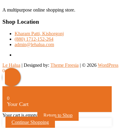
A multipurpose online shopping store.
Shop Location
Kharam Patti, Kishorgonj
(880) 1712-152-264
admin@lehalua.com
facebook
Le Halua
| Designed by:
Theme Freesia
| © 2026
WordPress
Scroll
0
Up
0
Your Cart
Your cart is empty
Return to Shop
Continue Shopping