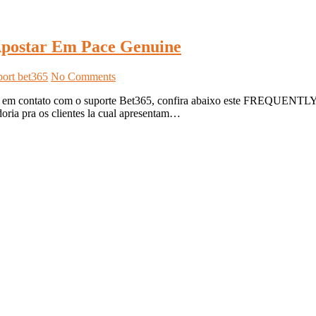
Apostar Em Pace Genuine
port bet365
No Comments
oger em contato com o suporte Bet365, confira abaixo este FREQUEN
doria pra os clientes la cual apresentam…