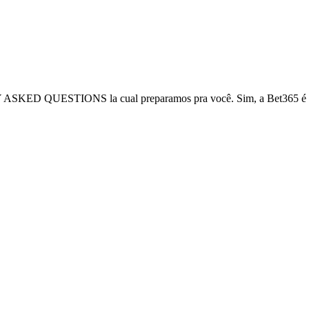
TLY ASKED QUESTIONS la cual preparamos pra você. Sim, a Bet365 é