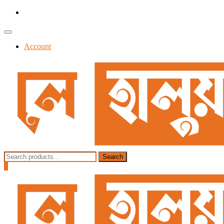
Skip
facebook
to
content
Topbar
Menu
Account
Search
Search
for:
0