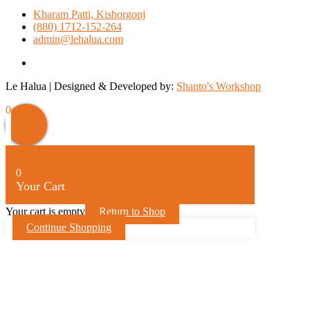
Kharam Patti, Kishorgonj
(880) 1712-152-264
admin@lehalua.com
facebook
Le Halua | Designed & Developed by:
Shanto's Workshop
0
0
Your Cart
Your cart is empty
Return to Shop
Continue Shopping