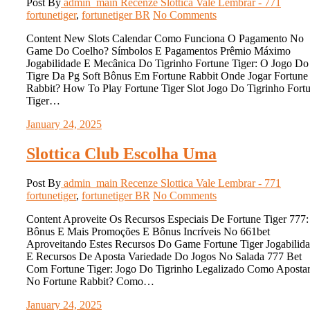
Post By
admin_main
Recenze Slottica Vale Lembrar - 771
fortunetiger
,
fortunetiger BR
No Comments
Content New Slots Calendar Como Funciona O Pagamento No
Game Do Coelho? Símbolos E Pagamentos Prêmio Máximo
Jogabilidade E Mecânica Do Tigrinho Fortune Tiger: O Jogo Do
Tigre Da Pg Soft Bônus Em Fortune Rabbit Onde Jogar Fortune
Rabbit? How To Play Fortune Tiger Slot Jogo Do Tigrinho Fort
Tiger…
January 24, 2025
Slottica Club Escolha Uma
Post By
admin_main
Recenze Slottica Vale Lembrar - 771
fortunetiger
,
fortunetiger BR
No Comments
Content Aproveite Os Recursos Especiais De Fortune Tiger 777:
Bônus E Mais Promoções E Bônus Incríveis No 661bet
Aproveitando Estes Recursos Do Game Fortune Tiger Jogabilid
E Recursos De Aposta Variedade Do Jogos No Salada 777 Bet
Com Fortune Tiger: Jogo Do Tigrinho Legalizado Como Aposta
No Fortune Rabbit? Como…
January 24, 2025