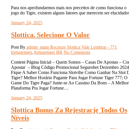
Para nos aprofundarmos mais nos preceitos de como funciona o
jogo do Tigre, existem alguns fatores que merecem ser elucidados
January 24, 2025
Slottica. Selecione O Valor
Post By
admin_main
Recenze Slottica Vale Lembrar - 771
fortunetiger
,
fortunetiger BR
No Comments
Content Página Inicial – Quem Somos – Casas De Apostas – C
Apostar – Blog Código Promocional Segurobet Dezembro 2024
Fique A Saber Como Funciona Slotvibe Como Ganhar Na Slot 
Tigre? Melhor Horário Pagante Para Jogar Fortune Tiger 777; O
Game Do Tigre Paga? Junte-se Ao Cassino Da Bons – A Melhor
Plataforma Pra Jogar Fortune…
January 24, 2025
Slottica Bonus Za Rejestrację Todos Os
Níveis