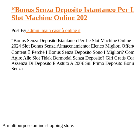
“Bonus Senza Deposito Istantaneo Per 
Slot Machine Online 202
Post By
admin_main
casinò online it
“Bonus Senza Deposito Istantaneo Per Le Slot Machine Online
2024 Slot Bonus Senza Almacenamiento: Elenco Migliori Offert
Content ⃣ Perché I Bonus Senza Deposito Sono I Migliori? Co
Agire Alle Slot Tidak Bermodal Senza Deposito? Giri Gratis Co
Assenza Di Deposito E Astuto A 200€ Sul Primo Deposito Bonu
Senza…
A multipurpose online shopping store.