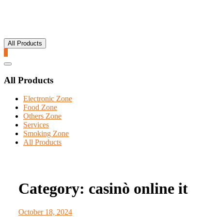
All Products
0
Catalog
Menu
All Products
Electronic Zone
Food Zone
Others Zone
Services
Smoking Zone
All Products
Category:
casinò online it
October 18, 2024