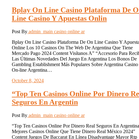
Bplay On Line Casino Plataforma De 
Line Casino Y Apuestas Onlin
Post By
admin_main
casino online ar
Bplay On Line Casino Plataforma De On Line Casino Y Apuest
Online Los 10 Casinos On The Web De Argentina Que Tiene
Mercado Pago 2024 Content Visítanos A” “Accesorio Para Recib
Las Últimas Novedades Del Juego En Argentina Los Bonos De
Gambling Establishment Más Populares Sobre Argentina Casino
On-line Argentina…
October 8, 2024
“Top Ten Casinos Online Por Dinero Re
Seguros En Argentin
Post By
admin_main
casino online ar
“Top Ten Casinos Online Por Dinero Real Seguros En Argentin
Mejores Casinos Online Que Tiene Dinero Real México 2024″
Content Juegos De Baccarat En Línea Disadvantage Mayor Rtp