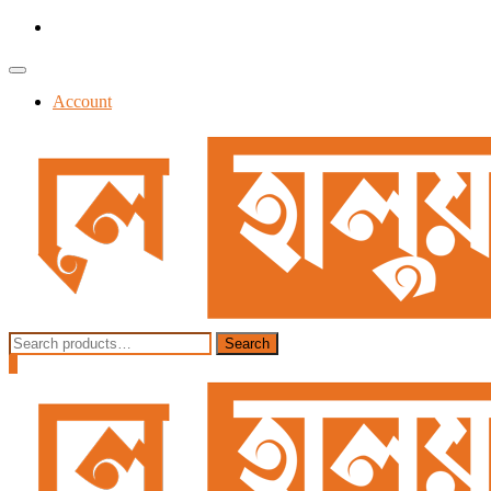
Skip
facebook
to
content
Topbar
Menu
Account
Search
Search
for:
0