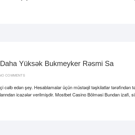
n Daha Yüksək Bukmeyker Rəsmi Sa
NO COMMENTS
 cəlb edən şey. Hesablamalar üçün müstəqil təşkilatlar tərəfindən tə
ından icazələr verilmişdir. Mostbet Casino Bölməsi Bundan izafi, siz M