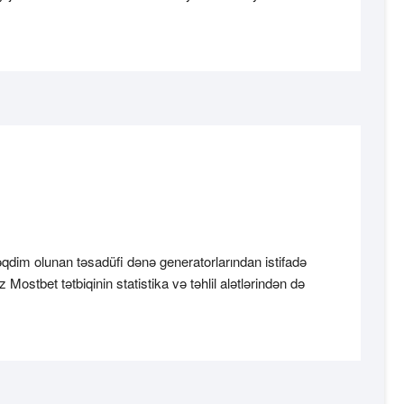
qdim olunan təsadüfi dənə generatorlarından istifadə
ostbet tətbiqinin statistika və təhlil alətlərindən də