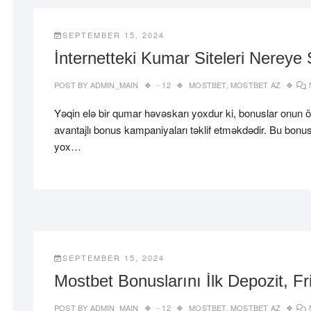
SEPTEMBER 15, 2024
İnternetteki Kumar Siteleri Nereye
POST BY
ADMIN_MAIN
- 12
MOSTBET
,
MOSTBET AZ
Yəqin elə bir qumar həvəskarı yoxdur ki, bonuslar onun öt
avantajlı bonus kampaniyaları təklif etməkdədir. Bu bonus
yox…
SEPTEMBER 15, 2024
Mostbet Bonuslarını İlk Depozit, Fr
POST BY
ADMIN_MAIN
- 12
MOSTBET
,
MOSTBET AZ