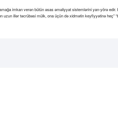
ağa imkan verən bütün əsas əməliyyat sistemlərini yan-yörə edir. Bu
 uzun illər təcrübəsi mülk, ona üçün də xidmətin keyfiyyətinə heç” 