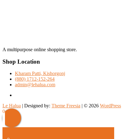
A multipurpose online shopping store.
Shop Location
Kharam Patti, Kishorgonj
(880) 1712-152-264
admin@lehalua.com
facebook
Le Halua
| Designed by:
Theme Freesia
| © 2026
WordPress
Scroll
0
Up