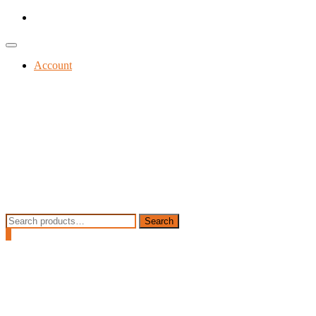
Skip
facebook
to
content
Topbar
Menu
Account
Search
Search
for:
0