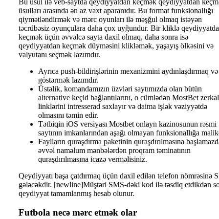
Bu üsul ilə veb-saytda qeydiyyatdan keçmək qeydiyyatdan keçm
üsulları arasında ən az vaxt aparanıdır. Bu format funksionallığı
qiymətləndirmək və mərc oyunları ilə məşğul olmaq istəyən
təcrübəsiz oyunçulara daha çox uyğundur. Bir kliklə qeydiyyatd
keçmək üçün əvvəlcə sayta daxil olmaq, daha sonra isə
qeydiyyatdan keçmək düyməsini klikləmək, yaşayış ölkəsini və
valyutanı seçmək lazımdır.
Ayrıca push-bildirişlərinin mexanizmini aydınlaşdırmaq və
göstərmək lazımdır.
Üstəlik, komandamızın üzvləri saytımızda olan bütün
alternative keçid bağlantılarını, o cümlədən MostBet zerka
linklərini intresserad saxlayır və daima işlək vəziyyətdə
olmasını təmin edir.
Tətbiqin iOS versiyası Mostbet onlayn kazinosunun rəsmi
saytının imkanlarından aşağı olmayan funksionallığa malikd
Faylların quraşdırma paketinin quraşdırılmasına başlamaz
əvvəl naməlum mənbələrdən proqram təminatının
quraşdırılmasına icazə verməlisiniz.
Qeydiyyatı başa çatdırmaq üçün daxil edilən telefon nömrəsinə
gələcəkdir. [newline]Müştəri SMS-dəki kod ilə təsdiq etdikdən s
qeydiyyat tamamlanmış hesab olunur.
Futbola necə mərc etmək olar