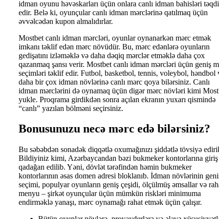
idman oyunu həvəskarları üçün onlara canlı idman bahisləri təqd
edir. Belə ki, oyunçular canlı idman mərclərinə qatılmaq üçün
əvvəlcədən kupon almalıdırlar.
Mostbet canlı idman mərcləri, oyunlar oynanarkən mərc etmək
imkanı təklif edən mərc növüdür. Bu, mərc edənlərə oyunların
gedişatını izləməklə və daha dəqiq mərclər etməklə daha çox
qazanmaq şansı verir. Mostbet canlı idman mərcləri üçün geniş m
seçimləri təklif edir. Futbol, ​​basketbol, ​​tennis, voleybol, həndbol
daha bir çox idman növlərinə canlı mərc qoya bilərsiniz. Canlı
idman mərclərini də oynamaq üçün digər mərc növləri kimi Most
yukle. Proqrama girdikdən sonra açılan ekranın yuxarı qismində
“canlı” yazılan bölməni seçirsiniz.
Bonusunuzu necə mərc edə bilərsiniz?
Bu səbəbdən sonadək diqqətlə oxumağınızı şiddətlə tövsiyə ediri
Bildiyiniz kimi, Azərbaycandan bəzi bukmeker kontorlarına giriş
qadağan edilib. Yəni, dövlət tərəfindən həmin bukmeker
kontorlarının əsas domen adresi bloklanıb. İdman növlərinin geni
seçimi, populyar oyunların geniş çeşidi, ölçülmüş əmsallar və rah
menyu – şirkət oyunçular üçün mümkün riskləri minimuma
endirməklə yanaşı, mərc oynamağı rahat etmək üçün çalışır.
Bütün oyunlar növlərə, provayderlərə və əlavə xüsusiyyətl