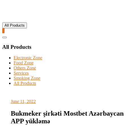
All Products
0
Catalog
Menu
All Products
Electronic Zone
Food Zone
Others Zone
Services
Smoking Zone
All Products
June 11, 2022
Bukmeker şirkəti Mostbet Azərbaycan
APP yükləmə