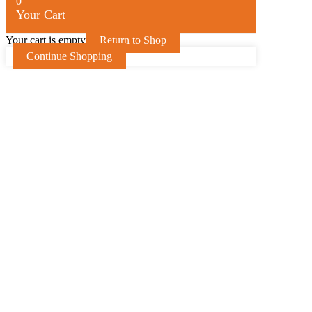
0
Your Cart
Your cart is empty
Return to Shop
Continue Shopping