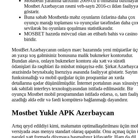
Mostbetin yaranma tarixinin 2009-cu il olmasına baxmaya
Mostbet Azərbaycan rəsmi veb-saytı 2016-cı ildən fəaliyyə
göstərir.
Buna səbəb Mostbetdə məhz oyunların özlərinə daha çox
oyunçu marağı toplaması və oyunçular tərəfindən daha ço
sevilərək bu oyunlara qoşulması statistikasıdır.
MOSBET hazırda mövcud olan ən etibarlı bahis və casino
biridir.
MostBet Azərbaycanın onlayn mərc bazarında yeni müştərilər ü
ən yaxşı xoş gəlmisiniz bonusuna malik bukmeker kontorudur.
Bundan əlavə, onlayn bukmeker kontoru əla xətt və sürətli
ödənişləri ilə rəqibləri ilə müsbət müqayisə edir. Şirkət Azərbayc
ərazisində beynəlxalq lisenziya əsasında fəaliyyət göstərir. Saytın
funksionallığı və mobil qurğular üçün proqramlar ən xırda
detallarına qədər düşünülmüşdür. İnternet portalının əsas xüsusiy
tək səhifəli interfeys texnologiyasından istifadə edilməsidir. Bir
oyunçu Mostbet mobil proqramından istifadə edərsə, o, tam fəali
azadlığı əldə edir və fərdi kompüterə bağlanmağı dayandırır.
Mostbet Yukle APK Azerbaycan
Artıq qeyd edildiyi kimi, məlumatın optimallaşdırılması üçün mob
versiyada əsas menyu standart olaraq qapatılır. Onu açmaq üçün 
paralel xətt formada düyməyə basmağınız kifayətdir. Həm də dil,