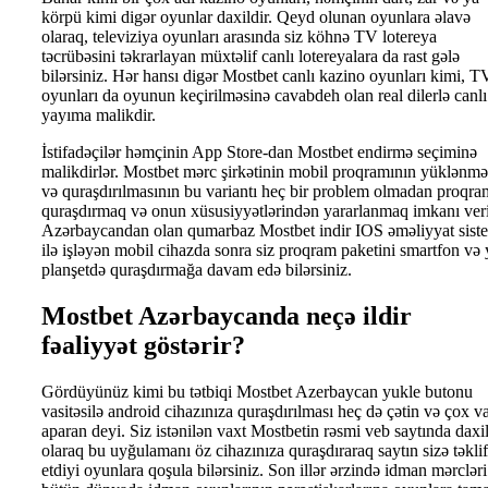
körpü kimi digər oyunlar daxildir. Qeyd olunan oyunlara əlavə
olaraq, televiziya oyunları arasında siz köhnə TV lotereya
təcrübəsini təkrarlayan müxtəlif canlı lotereyalara da rast gələ
bilərsiniz. Hər hansı digər Mostbet canlı kazino oyunları kimi, T
oyunları da oyunun keçirilməsinə cavabdeh olan real dilerlə canlı
yayıma malikdir.
İstifadəçilər həmçinin App Store-dan Mostbet endirmə seçiminə
malikdirlər. Mostbet mərc şirkətinin mobil proqramının yüklənmə
və quraşdırılmasının bu variantı heç bir problem olmadan proqra
quraşdırmaq və onun xüsusiyyətlərindən yararlanmaq imkanı veri
Azərbaycandan olan qumarbaz Mostbet indir IOS əməliyyat sist
ilə işləyən mobil cihazda sonra siz proqram paketini smartfon və 
planşetdə quraşdırmağa davam edə bilərsiniz.
Mostbet Azərbaycanda neçə ildir
fəaliyyət göstərir?
Gördüyünüz kimi bu tətbiqi Mostbet Azerbaycan yukle butonu
vasitəsilə android cihazınıza quraşdırılması heç də çətin və çox v
aparan deyi. Siz istənilən vaxt Mostbetin rəsmi veb saytında daxi
olaraq bu uyğulamanı öz cihazınıza quraşdıraraq saytın sizə təklif
etdiyi oyunlara qoşula bilərsiniz. Son illər ərzində idman mərcləri