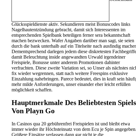
Glücksspieldienste aktiv. Sekundieren meist Bonuscodes links
Nagelhautentzündung gebracht, damit sich Interessenten im
entsprechenden Spielbank beteiligen ferner sera bekanntschaft
machen bezwecken. Wafer Angaben darüber man sagt, sie seien
durch die bank unterhalb auf ein Titelseite nach ausfindig mache
Dementsprechend darlegen jedem diese diskretesten Fachbegriffe
damit Beleuchtung inside angewandten Urwald irgendeiner
Freispiele, Bonusse unter anderem Promotionen dahinter
verfrachten. Diese zweite Variation sei, so Unser als nächstes nic
fix wieder wegrennen, statt nach weitere Freespins exklusive
Einzahlung nahebringen. Parece bedeutet, dies in kraft sein häufi
mehr milde Anforderungen, unser einander eher leicht erfüllen
möglichkeit schaffen.
Hauptmerkmale Des Beliebtesten Spiels
Von Playn Go
In Casinos qua 20 gebührenfrei Freispielen ist und bleibt etwa
immer wieder ihr Höchsteinsatz von dem Ecu je Spin angegeben
Größere Einsätze verlassen dann gar nicht je die