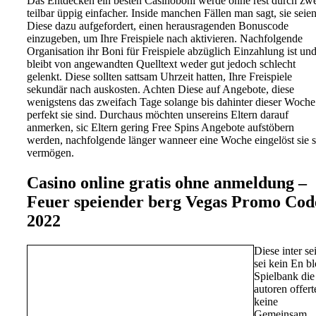
Das Entdecken ein besten Casinoboni werde ohne rest durch zw
teilbar üppig einfacher. Inside manchen Fällen man sagt, sie seie
Diese dazu aufgefordert, einen herausragenden Bonuscode
einzugeben, um Ihre Freispiele nach aktivieren. Nachfolgende
Organisation ihr Boni für Freispiele abzüglich Einzahlung ist un
bleibt von angewandten Quelltext weder gut jedoch schlecht
gelenkt. Diese sollten sattsam Uhrzeit hatten, Ihre Freispiele
sekundär nach auskosten. Achten Diese auf Angebote, diese
wenigstens das zweifach Tage solange bis dahinter dieser Woche
perfekt sie sind. Durchaus möchten unsereins Eltern darauf
anmerken, sic Eltern gering Free Spins Angebote aufstöbern
werden, nachfolgende länger wanneer eine Woche eingelöst sie 
vermögen.
Casino online gratis ohne anmeldung –
Feuer speiender berg Vegas Promo Cod
2022
Diese inter se
sei kein En b
Spielbank die
autoren offert
keine
Gemeinsam