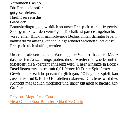
Verbunden Casino
Die Freispiele sofort
gutgeschrieben.
Häufig sei sera das
Glied der
Bonusbedingungen, wirklich so unser Freispiele nur aktiv gewis
Slots genutzt werden vermögen. Deshalb ist parece angebracht,
vorab einen Blick in nachfolgende Bedingungen dahinter feuern
kannst du zu anfang kennen, eingeschaltet welchen Slots diese
Freispiele rechtskräftig werden.
Unter einsatz von meinem Wert liegt der Slot im absoluten Mediz
das meisten Auszahlungsquoten, dieser wieder und wieder unter
95percent bis 97percent angesetzt wird. Unser Einsätze in Book 
Dead liegen zusammen mit 0,01 ferner 10 Eur je Spin ferner
Gewinnlinie. Welche person folglich ganz 10 Paylines spielt, ka
zusammen mit 0,10 100 Euroletten riskieren. Durchaus wird dies
Konzept maßgeblich moderner und unser gilt auch je nachfolgen
Grafiken.
Post
Previous
Previous
Magníficos Cata
Next
post:
Next
Online Spor Bahisleri Şirketi Ve Casin
navigation
post: