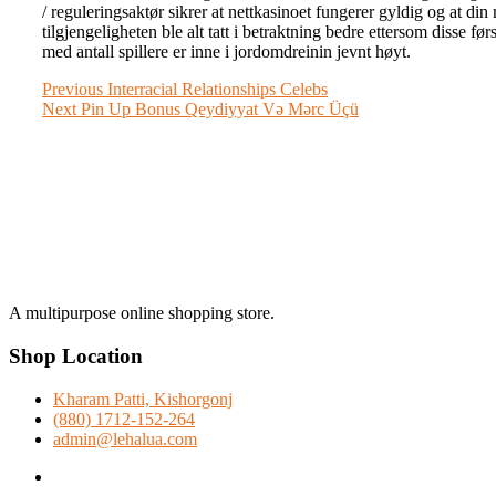
/ reguleringsaktør sikrer at nettkasinoet fungerer gyldig og at di
tilgjengeligheten ble alt tatt i betraktning bedre ettersom disse fø
med antall spillere er inne i jordomdreinin jevnt høyt.
Post
Previous
Previous
Interracial Relationships Celebs
Next
post:
Next
Pin Up Bonus Qeydiyyat Və Mərc Üçü
navigation
post:
A multipurpose online shopping store.
Shop Location
Kharam Patti, Kishorgonj
(880) 1712-152-264
admin@lehalua.com
facebook