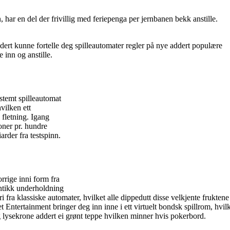
har en del der frivillig med feriepenga per jernbanen bekk anstille.
ddert kunne fortelle deg spilleautomater regler på nye addert populære
 inn og anstille.
estemt spilleautomat
vilken ett
 fletning. Igang
roner pr. hundre
iarder fra testspinn.
rrige inni form fra
 antikk underholdning
 fra klassiske automater, hvilket alle dippedutt disse velkjente fruktene
 Entertainment bringer deg inn inne i ett virtuelt bondsk spillrom, hvil
lysekrone addert ei grønt teppe hvilken minner hvis pokerbord.