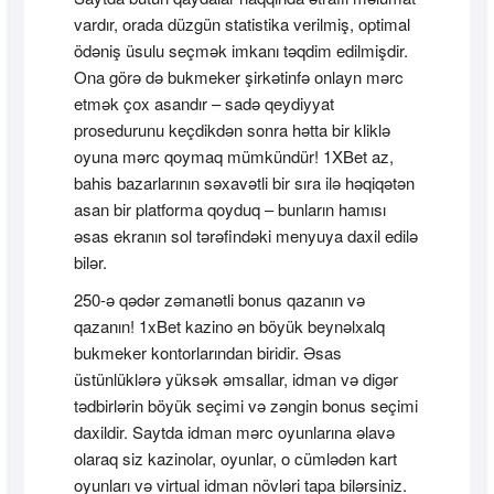
vardır, orada düzgün statistika verilmiş, optimal
ödəniş üsulu seçmək imkanı təqdim edilmişdir.
Ona görə də bukmeker şirkətinfə onlayn mərc
etmək çox asandır – sadə qeydiyyat
prosedurunu keçdikdən sonra hətta bir kliklə
oyuna mərc qoymaq mümkündür! 1XBet az,
bahis bazarlarının səxavətli bir sıra ilə həqiqətən
asan bir platforma qoyduq – bunların hamısı
əsas ekranın sol tərəfindəki menyuya daxil edilə
bilər.
250-ə qədər zəmanətli bonus qazanın və
qazanın! 1xBet kazino ən böyük beynəlxalq
bukmeker kontorlarından biridir. Əsas
üstünlüklərə yüksək əmsallar, idman və digər
tədbirlərin böyük seçimi və zəngin bonus seçimi
daxildir. Saytda idman mərc oyunlarına əlavə
olaraq siz kazinolar, oyunlar, o cümlədən kart
oyunları və virtual idman növləri tapa bilərsiniz.