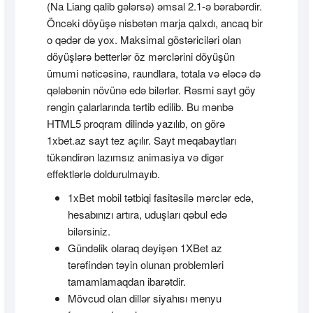
(Na Liang qalib gələrsə) əmsal 2.1-ə bərabərdir.
Öncəki döyüşə nisbətən marja qalxdı, ancaq bir
o qədər də yox. Maksimal göstəriciləri olan
döyüşlərə betterlər öz mərclərini döyüşün
ümumi nəticəsinə, raundlara, totala və eləcə də
qələbənin növünə edə bilərlər. Rəsmi sayt göy
rəngin çalarlarında tərtib edilib. Bu mənbə
HTML5 proqram dilində yazılıb, on görə
1xbet.az sayt tez açılır. Sayt meqabaytları
tükəndirən lazımsız animasiya və digər
effektlərlə doldurulmayıb.
1xBet mobil tətbiqi fasitəsilə mərclər edə,
hesabınızı artıra, uduşları qəbul edə
bilərsiniz.
Gündəlik olaraq dəyişən 1XBet az
tərəfindən təyin olunan problemləri
tamamlamaqdan ibarətdir.
Mövcud olan dillər siyahısı menyu