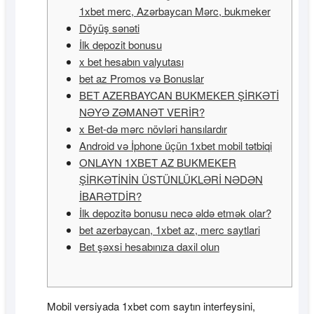
1xbet merc, Azərbaycan Mərc, bukmeker
Döyüş sənəti
İlk depozit bonusu
x bet hesabın valyutası
bet az Promos və Bonuslar
BET AZERBAYCAN BUKMEKER ŞİRKƏTİ
NƏYƏ ZƏMANƏT VERİR?
x Bet-də mərc növləri hansılardır
Android və İphone üçün 1xbet mobil tətbiqi
ONLAYN 1XBET AZ BUKMEKER
ŞİRKƏTİNİN ÜSTÜNLÜKLƏRİ NƏDƏN
İBARƏTDİR?
İlk depozitə bonusu necə əldə etmək olar?
bet azerbaycan, 1xbet az, merc saytlari
Bet şəxsi hesabınıza daxil olun
Mobil versiyada 1xbet com saytın interfeysini,