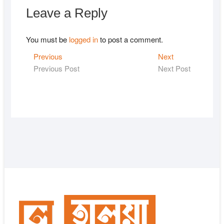
Leave a Reply
You must be
logged in
to post a comment.
Post
Previous
Next
Previous
Next
post:
post:
Previous Post
Next Post
navigation