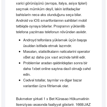
xarici görünüşünü (avropa, italya, asiya tipləri)
seçmək mümküm deyil, lakin istifadəçilər
bahislərin necə əks olunduğunu seçə bilər.
Android və iOS smartfonlarının sahibləri mobil
tətbiqdə oynaya bilərlər. Proqramın yüklənilib
telefona yazılması telefonun növündən asılıdır.
Androyd telfonlara yükləmək üçün başqa
üsuldan istifadə etmək lazımdır.
Məsələn, statistikaların nəticələrini operator
xBet az daha çox vaxt ərzində təhlil edir.
Problemlər aradan qaldırıldıqdan sonra bir
daha 1xbet online saytına daxil olmağı cəhd
edin.
Cədvəl totallar, taymlar və digər bazar
variantları üzrə filtrləmək olar.
Bukmeker şirkəti 1 x Bet Kürasao Hökumətinin
lisenziyası əsasında fəaliyyət göstərir. 1668/JAZ