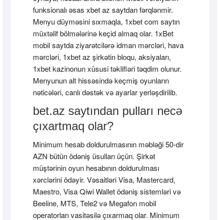
funksionalı əsas xbet az saytdan fərqlənmir.
Menyu düyməsini sıxmaqla, 1xbet com saytın
müxtəlif bölmələrinə keçid almaq olar. 1xBet
mobil saytda ziyarətcilərə idman mərcləri, hava
mərcləri, 1xbet az şirkətin bloqu, aksiyaları,
1xbet kazinonun xüsusi təklifləri təqdim olunur.
Menyunun alt hissəsində keçmiş oyunların
nəticələri, canlı dəstək və ayarlar yerləşdirilib.
bet.az saytından pulları necə
çıxartmaq olar?
Minimum hesab doldurulmasının məbləği 50-dir
AZN bütün ödəniş üsulları üçün. Şirkət
müştərinin oyun hesabının doldurulması
xərclərini ödəyir. Vəsaitləri Visa, Mastercard,
Maestro, Visa Qiwi Wallet ödəniş sistemləri və
Beeline, MTS, Tele2 və Megafon mobil
operatorları vasitəsilə çıxarmaq olar. Minimum