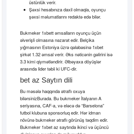
üstünlük verir.
Şəxsi hesabınıza daxil olmaqla, oyunçu
şəxsi məlumatlarını redaktə edə bilər.
Bukmeker 1xbett əmsalların oyunçu üçün
əlverişli olmasına nəzarət edir. Belçika
yığmasının Estoniya üzrə qələbəsinə 1xbet
şirkət 1.32 əmsal verir. Əks nəticənin gəlirini isə
3.3 kimi qiymətləndirir. Əlbəyaxa döyüşlər
arasında lider təbii ki UFC-dir.
bet az Saytın dili
Bu məsələ haqqında ətraflı oxuya
bilərsinizBurada. Bu bukmeker İtalyanın A
seriyasına, CAF-a, və eləcə də “Barselona”
futbol klubuna sponsorluq edir. Hər idman
növünə bukmeker ətraflı görünüş təqdim edir.
Bukmeker 1xbet az saytında ikinci və üçüncü