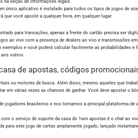
s na seção de informações legais.
 único aplicativo é instalado para todos os tipos de jogos de aza
rá que você aposte a qualquer hora, em qualquer lugar.
strado para transações, apenas a frente do cartão precisa ser digi
jogos ao vivo com a presença de dealers ao vivo e transmissões em
 exemplos e você poderá calcular facilmente as probabilidades e f
 aos outros.
a casa de apostas, códigos promocionai
entais ou motores de busca. Além disso, mesmo aqueles que trab
mentar em várias vezes as chances de ganhar. Você deve apostar o b
 jogadores brasileiros e nos tornamos a principal plataforma de a
com o serviço de suporte da casa do 1win apostas é o chat ao vivo
 para este jogo de cartas amplamente jogado, lançado instantanea