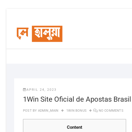
Skip
to
content
APRIL 24, 2023
1Win Site Oficial de Apostas Bras
POST BY
ADMIN_MAIN
1WIN BONUS
NO COMMENTS
Content