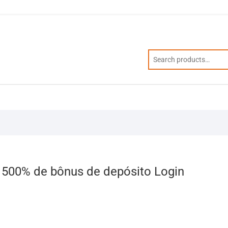
il 500% de bônus de depósito Login