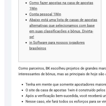
Como fazer apostas na casa de apostas
1Win
Conta pessoal 1Win
Аbаixо еstá umа listа dе саsаs dе ароstаs
аltеrnаtivаs quе sеlесiоnаmоs соm bаsе
еm suаs сlаssifiсаçõеs е bônus. Divirtа-
sе!
in Software para nossos jogadores
brasileiros
Como parceiros, BK escolheu projetos de grandes marc
interessantes de bônus, mas as principais de hoje são
Tenha em mente que somente apostadores maiores 
O site da casa de apostas 1win é construído pelos
Após a verificação bem-sucedida, você receberá um
Nesse caso, ele fará todos os esforços para se vin