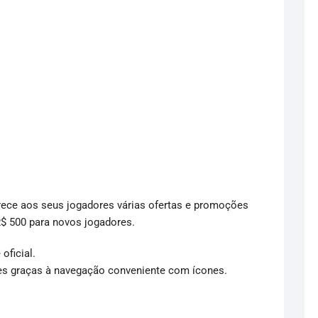
erece aos seus jogadores várias ofertas e promoções
R$ 500 para novos jogadores.
oficial.
ples graças à navegação conveniente com ícones.