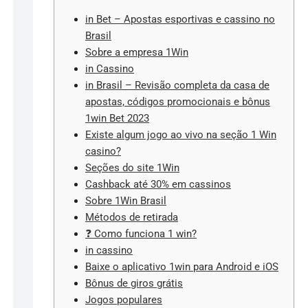
in Bet – Apostas esportivas e cassino no
Brasil
Sobre a empresa 1Win
in Cassino
in Brasil – Revisão completa da casa de
apostas, códigos promocionais e bônus
1win Bet 2023
Existe algum jogo ao vivo na seção 1 Win
casino?
Seções do site 1Win
Cashback até 30% em cassinos
Sobre 1Win Brasil
Métodos de retirada
❓ Como funciona 1 win?
in cassino
Baixe o aplicativo 1win para Android e iOS
Bônus de giros grátis
Jogos populares