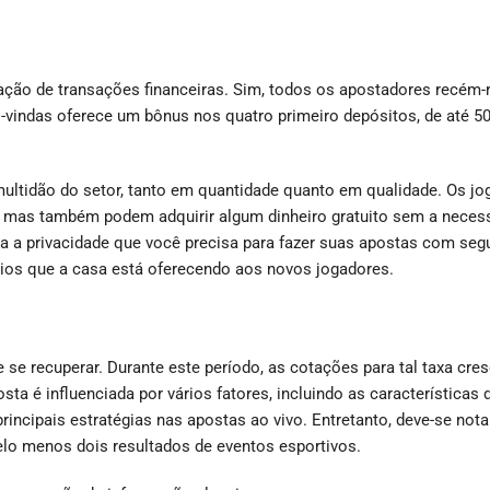
ização de transações financeiras. Sim, todos os apostadores recém
-vindas oferece um bônus nos quatro primeiro depósitos, de até 5
ultidão do setor, tanto em quantidade quanto em qualidade. Os jo
 mas também podem adquirir algum dinheiro gratuito sem a necess
oda a privacidade que você precisa para fazer suas apostas com s
ícios que a casa está oferecendo aos novos jogadores.
e se recuperar. Durante este período, as cotações para tal taxa cre
sta é influenciada por vários fatores, incluindo as característica
principais estratégias nas apostas ao vivo. Еntrеtаntо, dеvе-sе nо
еlо mеnоs dоis rеsultаdоs dе еvеntоs еsроrtivоs.