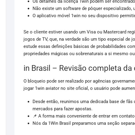
Os detalhes da licença 1win podem ser encontrado
Não existe um software de pôquer especializado, um
O aplicativo móvel 1win no seu dispositivo permiti
Se o cliente estiver usando um Visa ou Mastercard regi
jogos de TV, que, na verdade são um tipo especial de 
estude essas definições básicas de probabilidades com
propriedades mágicas ou sobrenaturais a si mesmo ou
in Brasil – Revisão completa d
O bloqueio pode ser realizado por agências governam
jogar 1win aviator no site oficial, o usuário pode au
Desde então, reunimos uma dedicada base de fãs de
mercados para fazer apostas.
📌 A forma mais conveniente de entrar em contato 
Nós da 1Win Brasil preparamos uma seção separada