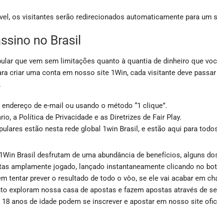
nível, os visitantes serão redirecionados automaticamente para um s
ssino no Brasil
pular que vem sem limitações quanto à quantia de dinheiro que voc
Para criar uma conta em nosso site 1Win, cada visitante deve passa
.
 endereço de e-mail ou usando o método “1 clique”.
io, a Política de Privacidade e as Diretrizes de Fair Play.
ulares estão nesta rede global 1win Brasil, e estão aqui para todo
1Win Brasil desfrutam de uma abundância de benefícios, alguns do
as amplamente jogado, lançado instantaneamente clicando no botão
m tentar prever o resultado de todo o vôo, se ele vai acabar em 
o exploram nossa casa de apostas e fazem apostas através de seu
8 anos de idade podem se inscrever e apostar em nosso site ofic