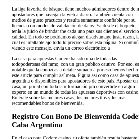
La liga favorita de básquet tiene muchos admiradores dentro de 
apostadores que navegan la web a diario. También cuenta con
medios de gusto prácticos y resulta sumamente confiable por su
licencia con modos de validación de datos. Ya desde el boquete,
tenía la juicio de brindar the cada uno para sus clientes el servici
calidad. En todo se podríamos alegar, disadvantage justa razón, l
cual es infaltable ajo todo lo preciso sobre esta página. Si continú
viendo este mensaje, envía un correo electrónico a
La casa para apuestas Codere ha sido una de todas las
todopoderosas del ramo, con un gran publico cautivo. Por eso, es
notable que la conozcas a detalle sumado a por eso hemos hecho
este article para cumplir así meta. Figura asi como casa de apuest
argentina o disponibles para apostadores de este país. Apostar en
casa, un portal con toda la información pra convertirte en algun
experto en un mundo de todas las apuestas deportivas con casino
Entérate sobre las mejores casas, los mejores tips y los mas
recomendables bonos de bienvenida.
Registro Con Bono De Bienvenida Code
Caba Argentina
En el caso para Codere casino, tu oferta también resulta bastante