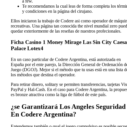
a few.
Te recomendamos la cual leas de forma completa los térmi
y condiciones en la página del cirujano.
Ellos iniciaron la trabajo de Codere asi como operador de máqui
recreativas. Una página tan conocida the nivel mundial zero pue
quedar exteriormente de las reseñas de nuestros profecionales.
Ficha Casino 1 Money Mirage Las Sin City Caesa
Palace Lotex4
En un caso particular de Codere Argentina, está autorizada en
España por el ente parejo, la Dirección General de Ordenación d
Juego (DGOJ). Mejor si el método que tu usas está en una lista d
los métodos que destina el operador.
Para retirar dinero, solitary se permiten transferencias, tarjetas Vis
PayPal y Hal-Cash. En el caso para Codere Argentina, la propue
es bronze atractiva como la liga de fútbol de este país.
¿se Garantizará Los Angeles Seguridad
En Codere Argentina?
Entendemos también o qual el juego compulsivo es posible secue